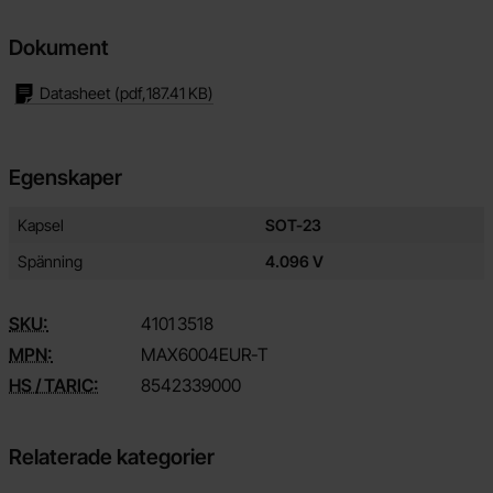
Dokument
Datasheet
(pdf,
187.41 KB
)
Egenskaper
Egenskaper/attribut för denna produkt
Attribut
Värde
Kapsel
SOT-23
Spänning
4.096 V
SKU:
4101
3518
MPN:
MAX6004EUR-T
HS / TARIC:
8542339000
Relaterade kategorier