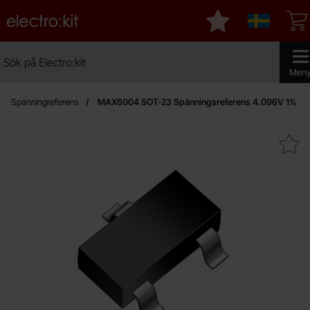
Startsidan för Electro:kit
Mina favoriter
Sverige
Sök
Sök på Electro:kit
Genomfö
Men
Spänningreferens
MAX6004 SOT-23 Spänningsreferens 4.096V 1%
Makera mAX6004 SOT-23 Spänningsref