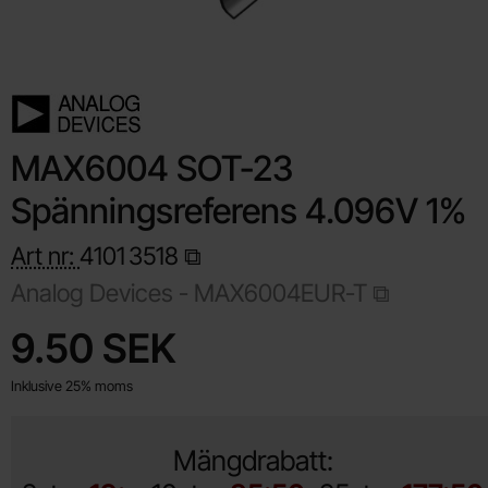
MAX6004 SOT-23
Spänningsreferens 4.096V 1%
Art nr:
4101
3518
Analog Devices -
MAX6004EUR-T
Handla denna produkt MAX6004 SOT-23 Spänningsreferens 4
pris
9.50 SEK
Inklusive 25% moms
Mängdrabatt: