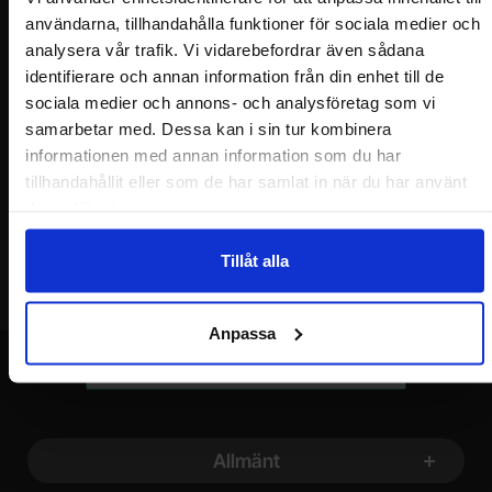
Nyhetsbrev
användarna, tillhandahålla funktioner för sociala medier och
Jag önskar erbjudanden, rabatter och produktnyheter direkt till min
analysera vår trafik. Vi vidarebefordrar även sådana
inkorg!
identifierare och annan information från din enhet till de
Du kommer att få ca 1 utskick / månad. Avbryt enkelt när du vill.
sociala medier och annons- och analysföretag som vi
Ditt namn
samarbetar med. Dessa kan i sin tur kombinera
informationen med annan information som du har
tillhandahållit eller som de har samlat in när du har använt
Din e-post
deras tjänster.
Tillåt alla
Anpassa
Sidfot Blandad info och länkar
Allmänt