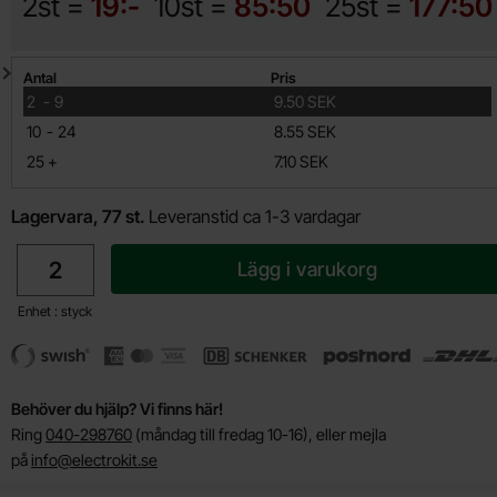
2st =
19:-
10st =
85:50
25st =
177:50
Mängdrabatt
Antal
Pris
till
2
-
9
9.50 SEK
till
10
-
24
8.55 SEK
till
25
+
7.10 SEK
Lagervara, 77 st.
Leveranstid ca 1-3 vardagar
antal
Lägg i varukorg
Enhet : styck
Behöver du hjälp? Vi finns här!
Ring
040-298760
(måndag till fredag 10-16), eller mejla
på
info@electrokit.se