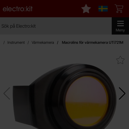
Startsidan för Electro:kit
Mina favoriter
Sverige
Sök
Sök på Electro:kit
Genomför 
Meny
n
Instrument
Värmekamera
Macrolins för värmekamera UTi721M
Makera macrolins för värmekame