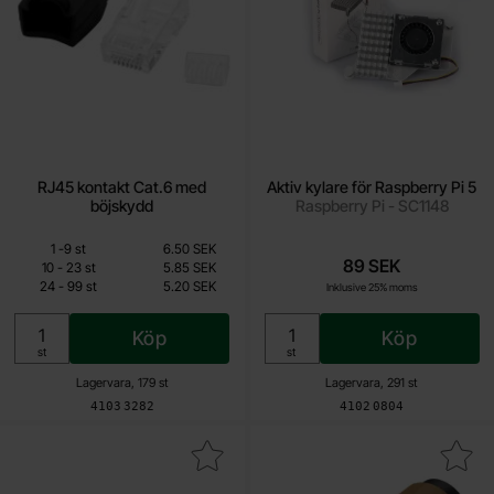
RJ45 kontakt Cat.6 med
Aktiv kylare för Raspberry Pi 5
böjskydd
Raspberry Pi - SC1148
Mängdrabatt
Från
Antal
Pris /st
till
1
-
9
st
6.50 SEK
4.20 SEK
89 SEK
till
10
-
23
st
5.85 SEK
till
24
-
99
st
5.20 SEK
Inklusive 25% moms
Inklusive 25% moms
Köp
Köp
Enhet:
Enhet:
st
st
Lagervara, 179 st
Lagervara, 291 st
Art. nr
Art. nr
4103
3282
4102
0804
era micro-USB hane till USB hona adapter vit som favorit
Makera speakon 2-pol ha