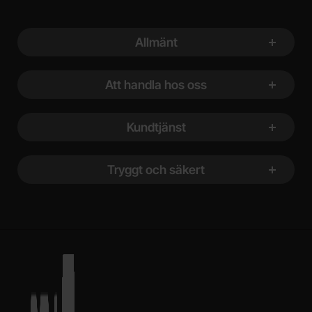
Sidfot Blandad info och länkar
Allmänt
Att handla hos oss
Kundtjänst
Tryggt och säkert