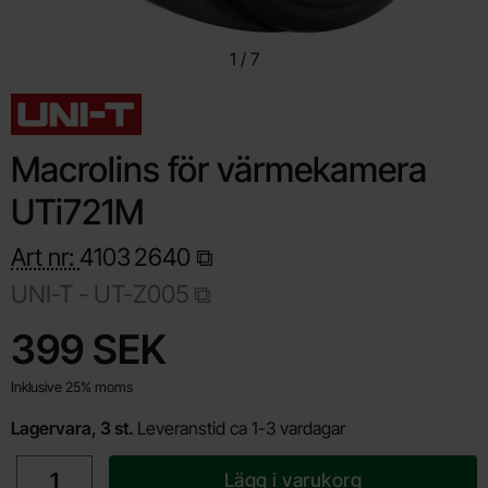
1
/
7
Macrolins för värmekamera
UTi721M
Art nr:
4103
2640
UNI-T -
UT-Z005
Handla denna produkt Macrolins för värmekamera UTi721M
pris
399 SEK
Inklusive 25% moms
Lagervara, 3 st.
Leveranstid ca 1-3 vardagar
antal
Lägg i varukorg