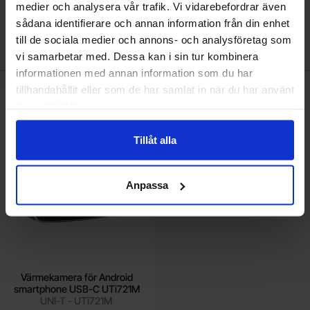
medier och analysera vår trafik. Vi vidarebefordrar även
sådana identifierare och annan information från din enhet
Den här produkten är tillbehör till
till de sociala medier och annons- och analysföretag som
vi samarbetar med. Dessa kan i sin tur kombinera
informationen med annan information som du har
tillhandahållit eller som de har samlat in när du har använt
rmekamera för Android smartphone USB-C UTi721M som favorit
deras tjänster.
Tillåt alla
Anpassa
Värmekamera för Android
smartphone USB-C UTi721M
UNI-T - UTi721M