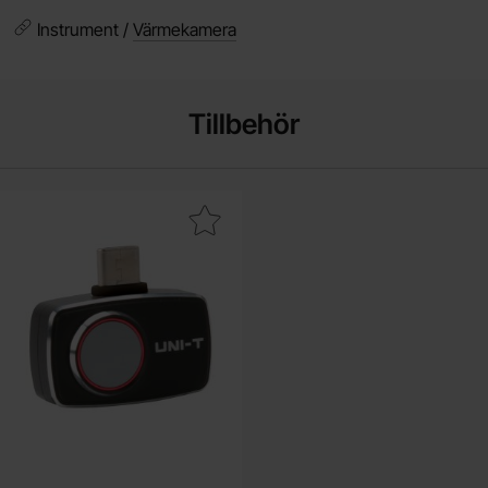
Instrument /
Värmekamera
Tillbehör
rmekamera för Android smartphone USB-C UTi721M som favorit