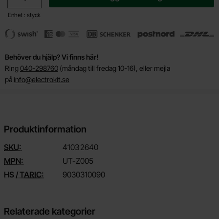
Enhet : styck
Behöver du hjälp? Vi finns här!
Ring
040-298760
(måndag till fredag 10-16), eller mejla
på
info@electrokit.se
Produktinformation
SKU:
4103
2640
MPN:
UT-Z005
HS / TARIC:
9030310090
Relaterade kategorier