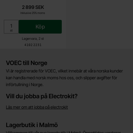
2 899 SEK
Inklusive 25% moms
Köp
Enhet:
st
Lagervara, 2 st
Art. nr
4102
2231
Kort allmän information
VOEC till Norge
Vi är registrerade för VOEC, vilket innebär at våra norska kunder
kan handla med norsk moms hos oss, och slipper avgifter för
införtullning i Norge.
Vill du jobba på Electrokit?
Läs mer om att jobba på electrokit
Lagerbutik i Malmö
Välkommen till vår nya lagerbutik i Malmö. Öppettider: vardagar