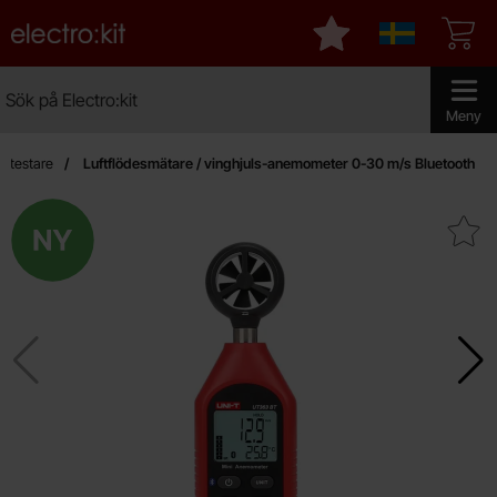
Startsidan för Electro:kit
Mina favoriter
Sverige
Sök
Sök på Electro:kit
Genomför 
Meny
tstestare
Luftflödesmätare / vinghjuls-anemometer 0-30 m/s Bluetooth
Ny
Makera luftflödesmätare / vinghjuls-anemom