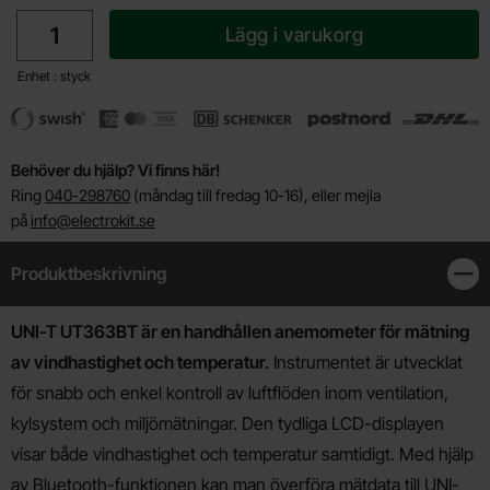
antal
Lägg i varukorg
Enhet : styck
Behöver du hjälp? Vi finns här!
Ring
040-298760
(måndag till fredag 10-16), eller mejla
på
info@electrokit.se
Produktbeskrivning
Stän
Produktbeskrivning
UNI-T UT363BT är en handhållen anemometer för mätning
av vindhastighet och temperatur.
Instrumentet är utvecklat
för snabb och enkel kontroll av luftflöden inom ventilation,
kylsystem och miljömätningar. Den tydliga LCD-displayen
visar både vindhastighet och temperatur samtidigt. Med hjälp
av Bluetooth-funktionen kan man överföra mätdata till UNI-