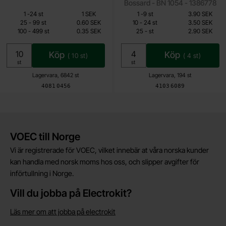
Bossard - BN 1054 - 1386778
Mängdrabatt
Mängdrabatt
Från
Från
Antal
Pris /st
till
Antal
Pris /st
till
1
-
24
st
1 SEK
1
-
9
st
3.90 SEK
0.15 SEK
2.90 SEK
till
till
25
-
99
st
0.60 SEK
10
-
24
st
3.50 SEK
till
till
100
-
499
st
0.35 SEK
25
-
st
2.90 SEK
Inklusive 25% moms
Inklusive 25% moms
Köp
Köp
(
10
st)
(
4
st)
Enhet:
Enhet:
st
st
Lagervara, 6842 st
Lagervara, 194 st
Art. nr
Art. nr
4081
0456
4103
6089
Kort allmän information
VOEC till Norge
Vi är registrerade för VOEC, vilket innebär at våra norska kunder
kan handla med norsk moms hos oss, och slipper avgifter för
införtullning i Norge.
Vill du jobba på Electrokit?
Läs mer om att jobba på electrokit