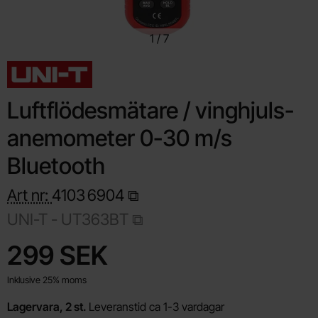
1
/
7
Luftflödesmätare / vinghjuls-
anemometer 0-30 m/s
Bluetooth
Art nr:
4103
6904
UNI-T -
UT363BT
Handla denna produkt Luftflödesmätare / vinghjuls-anemomete
pris
299 SEK
Inklusive 25% moms
Lagervara, 2 st.
Leveranstid ca 1-3 vardagar