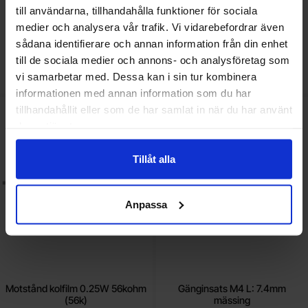
till
till
till användarna, tillhandahålla funktioner för sociala
100
-
499
st
0.35 SEK
100
-
499
st
0.35 SEK
Inklusive 25% moms
Inklusive 25% moms
medier och analysera vår trafik. Vi vidarebefordrar även
Köp
Köp
sådana identifierare och annan information från din enhet
(
10
st)
(
10
st)
Enhet:
Enhet:
st
st
till de sociala medier och annons- och analysföretag som
Lagervara, 6705 st
Lagervara, 5608 st
vi samarbetar med. Dessa kan i sin tur kombinera
Art. nr
Art. nr
4081
0356
4081
0527
informationen med annan information som du har
tillhandahållit eller som de har samlat in när du har använt
akera motstånd kolfilm 0.25W 56kohm (56k) som favorit
Makera gänginsats M4 L: 7.4mm
Ny
deras tjänster.
Tillåt alla
Anpassa
Motstånd kolfilm 0.25W 56kohm
Gänginsats M4 L: 7.4mm
(56k)
mässing