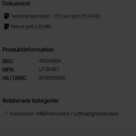
Dokument
Technical data sheet - TDS (en)
(pdf,
176.34 KB
)
Manual
(pdf,
2.00 MB
)
Produktinformation
SKU:
4103
6904
MPN:
UT363BT
HS / TARIC:
9030310090
Relaterade kategorier
Instrument / Miljöinstrument /
Lufthastighetstestare