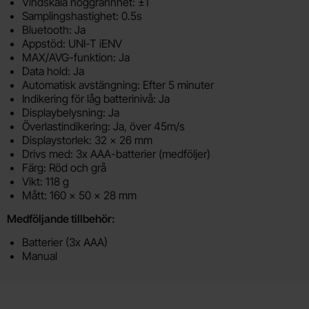
Vindskala noggrannhet: ±1
Samplingshastighet: 0.5s
Bluetooth: Ja
Appstöd: UNI-T iENV
MAX/AVG-funktion: Ja
Data hold: Ja
Automatisk avstängning: Efter 5 minuter
Indikering för låg batterinivå: Ja
Displaybelysning: Ja
Överlastindikering: Ja, över 45m/s
Displaystorlek: 32 x 26 mm
Drivs med: 3x AAA-batterier (medföljer)
Färg: Röd och grå
Vikt: 118 g
Mått: 160 x 50 x 28 mm
Medföljande tillbehör:
Batterier (3x AAA)
Manual