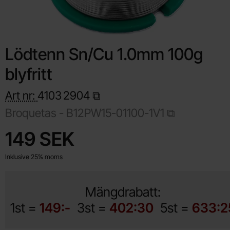
Lödtenn Sn/Cu 1.0mm 100g
blyfritt
Art nr:
4103
2904
Broquetas - B12PW15-01100-1V1
Handla denna produkt Lödtenn Sn/Cu 1.0mm 100g blyfritt
pris
149 SEK
Inklusive 25% moms
Mängdrabatt:
1st =
149:-
3st =
402:30
5st =
633:2