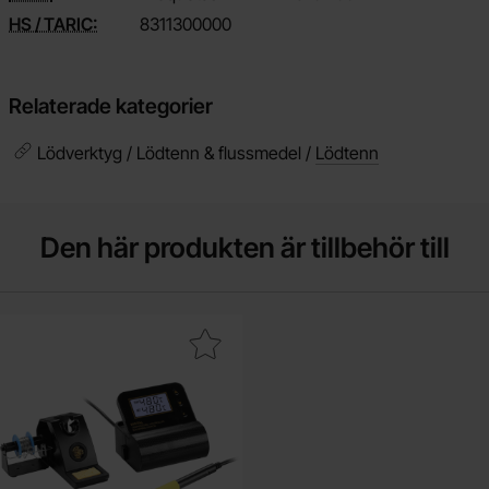
HS / TARIC:
8311300000
Relaterade kategorier
Lödverktyg / Lödtenn & flussmedel /
Lödtenn
Den här produkten är tillbehör till
Makera lödstation 25W ZD-8903A som favorit