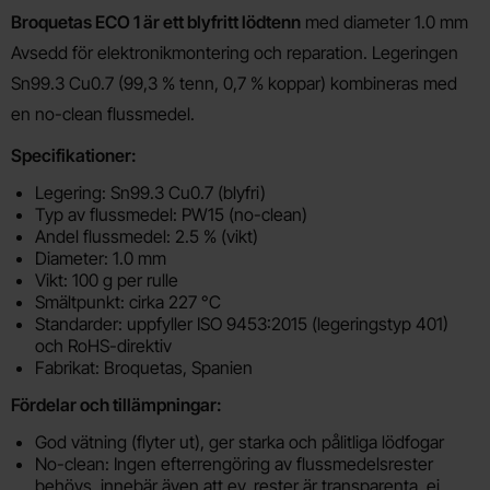
Produktbeskrivning
Broquetas ECO 1 är ett blyfritt lödtenn
med diameter 1.0 mm
Avsedd för elektronikmontering och reparation. Legeringen
Sn99.3 Cu0.7 (99,3 % tenn, 0,7 % koppar) kombineras med
en no-clean flussmedel.
Specifikationer:
Legering: Sn99.3 Cu0.7 (blyfri)
Typ av flussmedel: PW15 (no-clean)
Andel flussmedel: 2.5 % (vikt)
Diameter: 1.0 mm
Vikt: 100 g per rulle
Smältpunkt: cirka 227 °C
Standarder: uppfyller ISO 9453:2015 (legeringstyp 401)
och RoHS-direktiv
Fabrikat: Broquetas, Spanien
Fördelar och tillämpningar:
God vätning (flyter ut), ger starka och pålitliga lödfogar
No-clean: Ingen efterrengöring av flussmedelsrester
behövs, innebär även att ev. rester är transparenta, ej