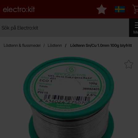
Startsidan för Electro:kit
Mina favoriter
Sverige
Sök
Sök på Electro:kit
Genom
M
Lödtenn & flussmedel
Lödtenn
Lödtenn Sn/Cu 1.0mm 100g blyfritt
Makera lödtenn Sn/Cu 1.0mm 100