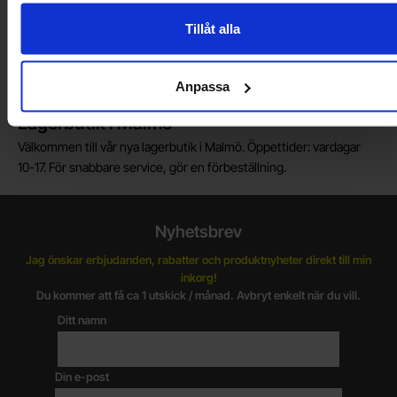
införtullning i Norge.
Tillåt alla
Vill du jobba på Electrokit?
Läs mer om att jobba på electrokit
Anpassa
Lagerbutik i Malmö
Välkommen till vår nya lagerbutik i Malmö. Öppettider: vardagar
10-17. För snabbare service, gör en förbeställning.
Nyhetsbrev
Jag önskar erbjudanden, rabatter och produktnyheter direkt till min
inkorg!
Du kommer att få ca 1 utskick / månad. Avbryt enkelt när du vill.
Ditt namn
Din e-post