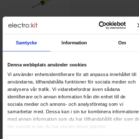
Lödstation 25W ZD-8903A
Samtycke
Information
Om
849 SEK
Denna webbplats använder cookies
Inklusive 25% moms
Vi använder enhetsidentifierare för att anpassa innehållet till
Köp
användarna, tillhandahålla funktioner för sociala medier och
Enhet:
st
analysera vår trafik. Vi vidarebefordrar även sådana
Lagervara, 14 st
identifierare och annan information från din enhet till de
Art. nr
4103
3138
sociala medier och annons- och analysföretag som vi
Kort allmän information
samarbetar med. Dessa kan i sin tur kombinera information
VOEC till Norge
med annan information som du har tillhandahållit eller som d
Vi är registrerade för VOEC, vilket innebär at våra norska kunder
har samlat in när du har använt deras tjänster.
kan handla med norsk moms hos oss, och slipper avgifter för