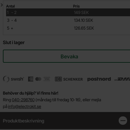
Mängdrabatt
Antal
Pris
till
1
-
2
149 SEK
till
3
-
4
134.10 SEK
till
5
+
126.65 SEK
Slut i lager
Bevaka
Behöver du hjälp? Vi finns här!
Ring
040-298760
(måndag till fredag 10-16), eller mejla
på
info@electrokit.se
Produktbeskrivning
Stän