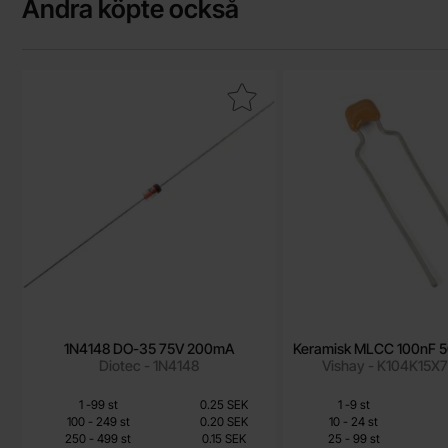
Andra köpte också
Makera 1N4148 DO-35 75V 200mA som favorit
Makera keramisk M
1N4148 DO-35 75V 200mA
Keramisk MLCC 100nF 
Diotec - 1N4148
Vishay - K104K15X
Mängdrabatt
Mängdrabatt
Från
Från
Antal
Pris /st
till
Antal
Pris /st
till
1
-
99
st
0.25 SEK
1
-
9
st
0.10 SEK
2.15 SEK
till
till
100
-
249
st
0.20 SEK
10
-
24
st
till
till
250
-
499
st
0.15 SEK
25
-
99
st
Inklusive 25% moms
Inklusive 25% mom