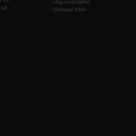
t för
- Hög kundnöjdhet
k på
- Etablerad 2004