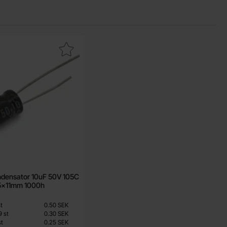
 1000h som favorit
tkondensator 10uF 50V 105C ø5x11mm 1000h som favorit
ondensator 10uF 50V 105C
5x11mm 1000h
Från
t
0.50 SEK
0.25 SEK
9
st
0.30 SEK
l
st
0.25 SEK
Inklusive 25% moms