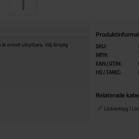
Produktinforma
r enkelt utbytbara. Välj lämplig
SKU:
MPN:
EAN / GTIN:
HS / TARIC:
Relaterade kate
Lödverktyg / Lö