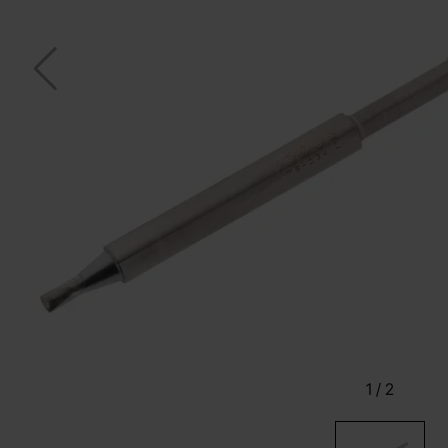
1
/
2