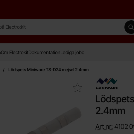
lectro:kit
G
n
Om Electrokit
Dokumentation
Lediga jobb
Lödspets Miniware TS-D24 mejsel 2.4mm
Makera lödspets Miniware TS-D24 mejsel 2.4mm som fav
Lödspets
2.4mm
Art nr:
4102
0