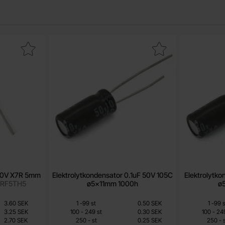
LCC 100nF 50V X7R 5mm som favorit
Makera elektrolytkondensator 0.1uF 50V 105C ø5x11mm
Makera elektroly
50V X7R 5mm
Elektrolytkondensator 0.1uF 50V 105C
Elektrolytk
7RF5TH5
ø5x11mm 1000h
ø
Mängdrabatt
Mängdrabatt
Från
Antal
Pris /st
till
Antal
Pris /st
till
3.60 SEK
1
-
99
st
0.50 SEK
1
-
99
s
0.25 SEK
till
till
3.25 SEK
100
-
249
st
0.30 SEK
100
-
24
till
til
2.70 SEK
250
-
st
0.25 SEK
250
-
s
Inklusive 25% moms