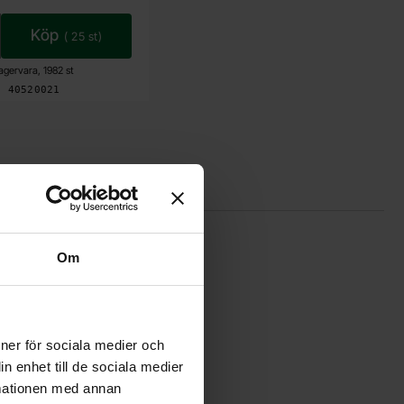
Köp
(
25
st)
agervara, 1982 st
Art. nr
4052
0021
Om
ioner för sociala medier och
n enhet till de sociala medier
rmationen med annan