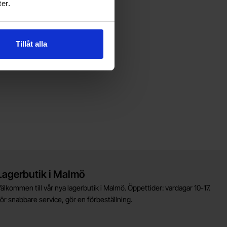
er.
Tillåt alla
Lagerbutik i Malmö
älkommen till vår nya lagerbutik i Malmö. Öppettider: vardagar 10-17.
ör snabbare service, gör en förbeställning.