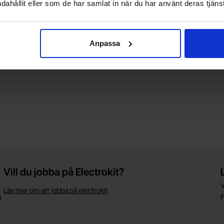
dahållit eller som de har samlat in när du har använt deras tjänst
Anpassa
Vill du jobba på Electrokit?
V
Läs mer om att jobba på electrokit
g
F