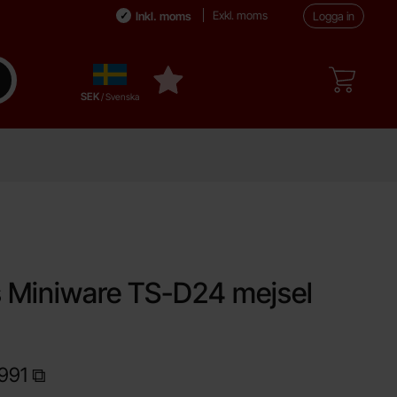
Exkl. moms
Inkl. moms
Logga in
Sverige
enomför sökning
Mina favoriter
,
SEK
/ Svenska
orit
 Miniware TS-D24 mejsel
991