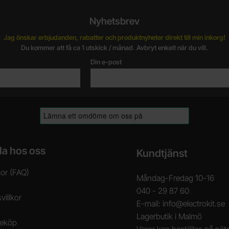
Nyhetsbrev
Jag önskar erbjudanden, rabatter och produktnyheter direkt till min inkorg!
Du kommer att få ca 1 utskick / månad. Avbryt enkelt när du vill.
Din e-post
la hos oss
Kundtjänst
gor (FAQ)
Måndag-Fredag 10-16
040 - 29 87 60
villkor
E-mail: info@electrokit.se
Lagerbutik i Malmö
neköp