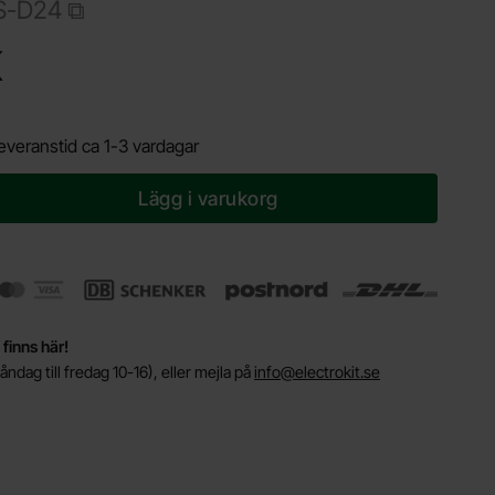
S-D24
dukt Lödspets Miniware TS-D24 mejsel 2.4mm
K
everanstid ca 1-3 vardagar
Lägg i varukorg
 finns här!
ndag till fredag 10-16), eller mejla på
info@electrokit.se