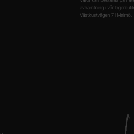
Varor kan beställas på näte
avhämtning i vår lagerbuti
Västkustvägen 7 i Malmö.