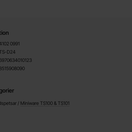
tion
4102
0991
TS-D24
6970634010123
8515908090
gorier
dspetsar /
Miniware TS100 & TS101