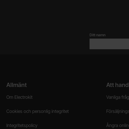
Ditt namn
Sidfot Blandad info och länkar
Allmänt
Att hand
Om Electrokit
Vanliga frå
Cookies och personlig integritet
Försäljnings
Integritetspolicy
Ångra onli