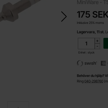
MiniWare -
T
Handla denna pro
pris
175 SE
Inklusive 25% moms
Lagervara, 11 st.
L
antal
+
-
Enhet : styck
Behöver du hjälp? Vi
Ring
040-298760
(må