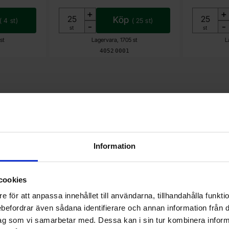
+
+
Köp
(
4
st)
(
25
st)
-
-
Enhet:
Enhet:
st
st
st
Lagervara, 1705 st
L
Art. nr
4052
0001
Information
cookies
e för att anpassa innehållet till användarna, tillhandahålla funkt
rebefordrar även sådana identifierare och annan information från di
ag som vi samarbetar med. Dessa kan i sin tur kombinera info