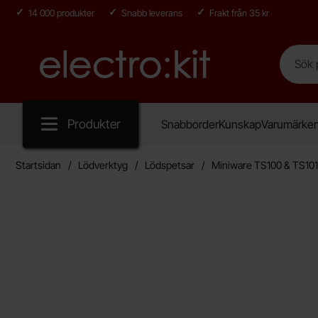
14 000 produkter
Snabb leverans
Frakt från 35 kr
Sök
Sök på E
Startsidan för Electro:kit
Produkter
Snabborder
Kunskap
Varumärke
Startsidan
Lödverktyg
Lödspetsar
Miniware TS100 & TS101