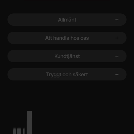
Sidfot Blandad info och länkar
Allmänt
Att handla hos oss
Kundtjänst
Tryggt och säkert