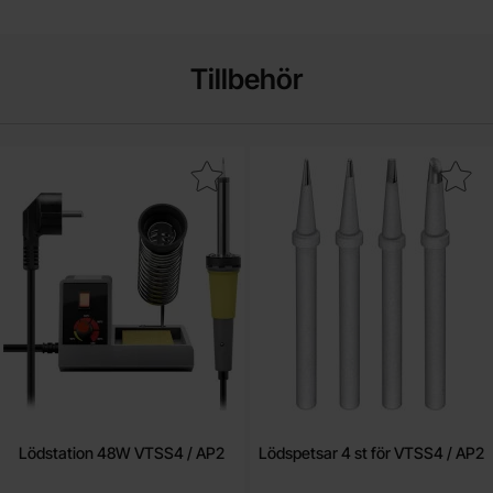
Tillbehör
Makera lödstation 48W VTSS4 / AP2 som favorit
Makera lödspetsar 4 st för VT
Lödstation 48W VTSS4 / AP2
Lödspetsar 4 st för VTSS4 / AP2