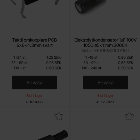
Taktil omkopplare PCB
Elektrolytkondensator 1uF 100V
6x6x4.3mm svart
105C ø5x11mm 2000h
Aishi - ERR1KM010D110T
Mängdrabatt
Mängdrabatt
Från
Från
Antal
Pris /st
till
Antal
Pris /st
till
1
-
24
st
1.25 SEK
1
-
49
st
0.80 SEK
0.60 SEK
0.40 SEK
till
till
25
-
99
st
0.95 SEK
50
-
99
st
0.65 SEK
till
till
100
-
st
0.60 SEK
100
-
249
st
0.50 SEK
Inklusive 25% moms
Inklusive 25% moms
Bevaka
Bevaka
, Taktil omkopplare PCB 6x6x4.3mm svart
, Elektrolytko
Slut i lager
Slut i lager
Art. nr
Art. nr
4102
4347
4052
2023
Makera 6.3mm hane 2-pol mono som favorit
Makera audiokabel 2x 0.2mm² skär