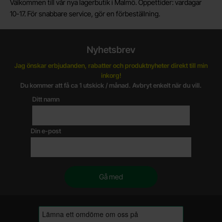
Välkommen till vår nya lagerbutik i Malmö. Öppettider: vardagar
10-17. För snabbare service, gör en förbeställning.
Nyhetsbrev
Jag önskar erbjudanden, rabatter och produktnyheter direkt till min
inkorg!
Du kommer att få ca 1 utskick / månad. Avbryt enkelt när du vill.
Ditt namn
Din e-post