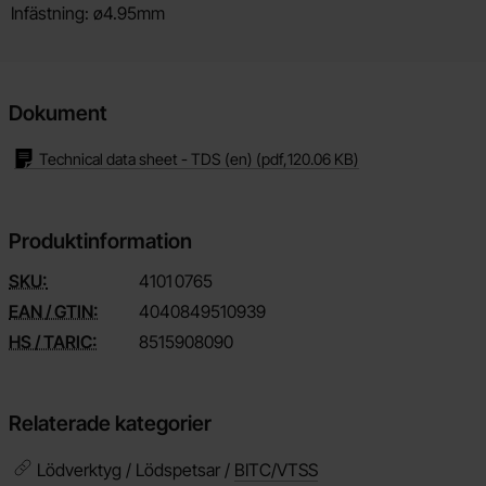
Infästning: ø4.95mm
Dokument
Technical data sheet - TDS (en)
(pdf,
120.06 KB
)
Produktinformation
SKU:
4101
0765
EAN / GTIN:
4040849510939
HS / TARIC:
8515908090
Relaterade kategorier
Lödverktyg / Lödspetsar /
BITC/VTSS