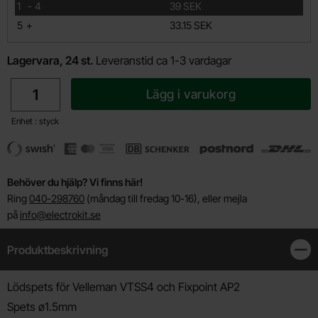
till
1
-
4
39 SEK
till
5
+
33.15 SEK
Lagervara, 24 st.
Leveranstid ca 1-3 vardagar
antal
Lägg i varukorg
Enhet : styck
Behöver du hjälp? Vi finns här!
Ring
040-298760
(måndag till fredag 10-16), eller mejla
på
info@electrokit.se
Produktbeskrivning
Stän
Produktbeskrivning
Lödspets för Velleman VTSS4 och Fixpoint AP2
Spets ø1.5mm