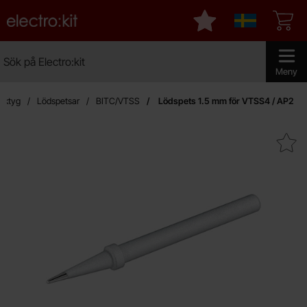
Startsidan för Electro:kit
Mina favoriter
Sverige
Sök
Sök på Electro:kit
Genomför 
Meny
rktyg
Lödspetsar
BITC/VTSS
Lödspets 1.5 mm för VTSS4 / AP2
Makera lödspets 1.5 mm för VT