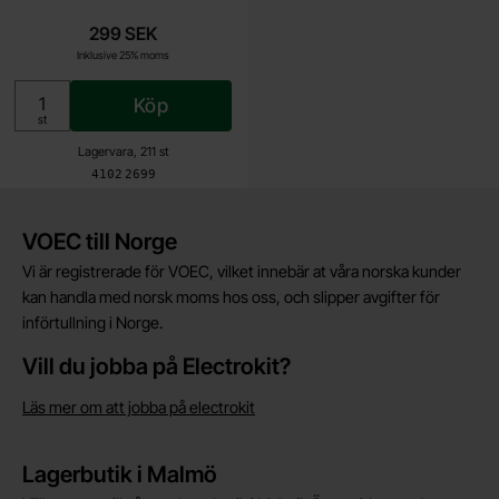
299 SEK
Inklusive 25% moms
Köp
Enhet:
st
Lagervara, 211 st
Art. nr
4102
2699
Kort allmän information
VOEC till Norge
Vi är registrerade för VOEC, vilket innebär at våra norska kunder
kan handla med norsk moms hos oss, och slipper avgifter för
införtullning i Norge.
Vill du jobba på Electrokit?
Läs mer om att jobba på electrokit
Lagerbutik i Malmö