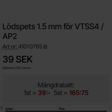
Lödspets 1.5 mm för VTSS4 /
AP2
Art nr:
4101
0765
Handla denna produkt Lödspets 1.5 mm för VTSS4 / AP2
pris
39 SEK
Inklusive 25% moms
Mängdrabatt:
1st =
39:-
5st =
165:75
Mängdrabatt
Antal
Pris