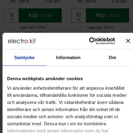
till
till
100
-
499
st
0.35 SEK
100
-
499
st
0.35 SEK
Inklusive 25% moms
Inklusive 25% moms
Köp
Köp
(
10
st)
(
10
st)
Enhet:
Enhet:
st
st
Lagervara, 1479 st
Lagervara, 973 st
Art. nr
Art. nr
4101
5986
4101
5985
kera keramisk MLCC 100nF 50V X7R 2.54mm som favorit
Makera motstånd metallfilm 0.125W 1%
Samtycke
Information
Om
Denna webbplats använder cookies
Vi använder enhetsidentifierare för att anpassa innehållet
till användarna, tillhandahålla funktioner för sociala medier
och analysera vår trafik. Vi vidarebefordrar även sådana
identifierare och annan information från din enhet till de
sociala medier och annons- och analysföretag som vi
Keramisk MLCC 100nF 50V X7R
Motstånd metallfilm 0.125W 1%
samarbetar med. Dessa kan i sin tur kombinera
2.54mm
100kohm (100k)
informationen med annan information som du har
Vishay - K104K10X7RF53L2