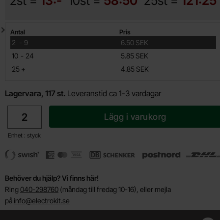
2st =
13:-
10st =
58:50
25st =
121:25
Mängdrabatt
Antal
Pris
till
2
-
9
6.50 SEK
till
10
-
24
5.85 SEK
till
25
+
4.85 SEK
Lagervara, 117 st.
Leveranstid ca 1-3 vardagar
antal
Lägg i varukorg
Enhet : styck
Behöver du hjälp? Vi finns här!
Ring
040-298760
(måndag till fredag 10-16), eller mejla
på
info@electrokit.se