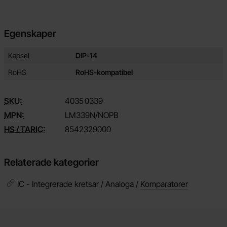
Egenskaper
Egenskaper/attribut för denna produkt
Attribut
Värde
Kapsel
DIP-14
RoHS
RoHS-kompatibel
SKU:
4035
0339
MPN:
LM339N/NOPB
HS / TARIC:
8542329000
Relaterade kategorier
IC - Integrerade kretsar / Analoga /
Komparatorer