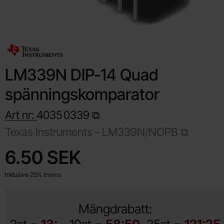
LM339N DIP-14 Quad
spänningskomparator
Art nr:
4035
0339
Texas Instruments -
LM339N/NOPB
Handla denna produkt LM339N DIP-14 Quad spänningskompar
pris
6.50 SEK
Inklusive 25% moms
Mängdrabatt: