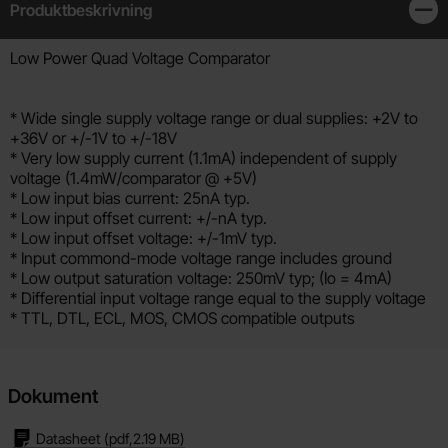
Produktbeskrivning
Stän
Produktbeskrivning
Low Power Quad Voltage Comparator
* Wide single supply voltage range or dual supplies: +2V to
+36V or +/-1V to +/-18V
* Very low supply current (1.1mA) independent of supply
voltage (1.4mW/comparator @ +5V)
* Low input bias current: 25nA typ.
* Low input offset current: +/-nA typ.
* Low input offset voltage: +/-1mV typ.
* Input commond-mode voltage range includes ground
* Low output saturation voltage: 250mV typ; (Io = 4mA)
* Differential input voltage range equal to the supply voltage
* TTL, DTL, ECL, MOS, CMOS compatible outputs
Dokument
Datasheet
(pdf,
2.19 MB
)