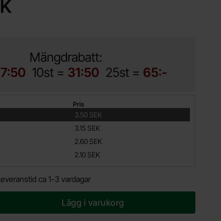
EK
Mängdrabatt:
17:50
10st =
31:50
25st =
65:-
Pris
3.50 SEK
3.15 SEK
2.60 SEK
2.10 SEK
Leveranstid ca 1-3 vardagar
Lägg i varukorg