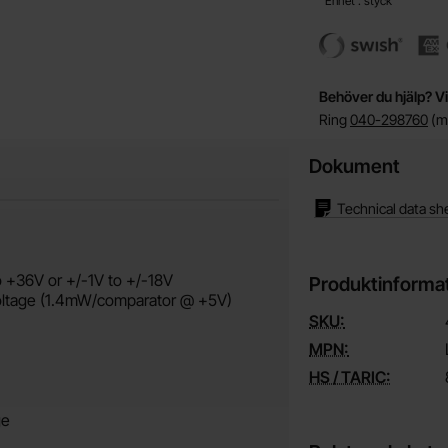
Enhet : styck
Behöver du hjälp? Vi
Ring
040-298760
(må
Dokument
Technical data sh
o +36V or +/-1V to +/-18V
Produktinforma
voltage (1.4mW/comparator @ +5V)
SKU:
MPN:
HS / TARIC:
ge