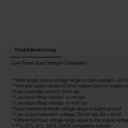
Produktbeskrivning
Produktbeskrivning
Low Power Quad Voltage Comparator
* Wide single supply voltage range or dual supplies: +2V t
* Very low supply current (1.1mA) independent of supply 
* Low input bias current: 25nA typ.
* Low input offset current: +/-nA typ.
* Low input offset voltage: +/-1mV typ.
* Input commond-mode voltage range includes ground
* Low output saturation voltage: 250mV typ; (Io = 4mA)
* Differential input voltage range equal to the supply volta
* TTL, DTL, ECL, MOS, CMOS compatible outputs