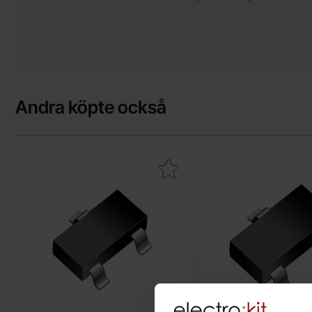
Andra köpte också
Makera mMBT2222A SOT-23 NPN 40V 600mA som favorit
Makera mMBTA13L SOT-2