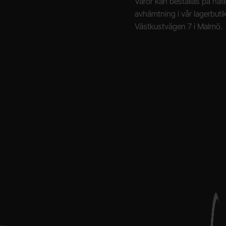
Varor kan beställas på näte
avhämtning i vår lagerbuti
Västkustvägen 7 i Malmö.