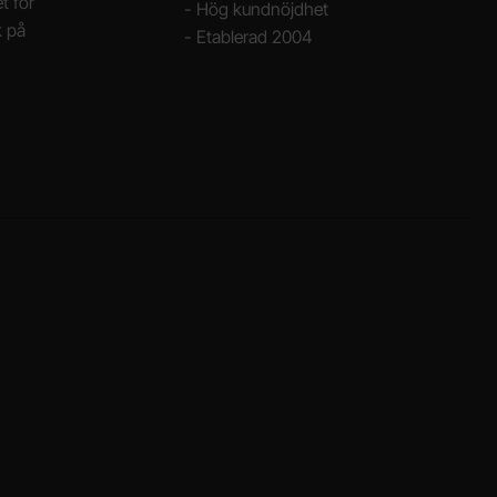
t för
- Hög kundnöjdhet
k på
- Etablerad 2004