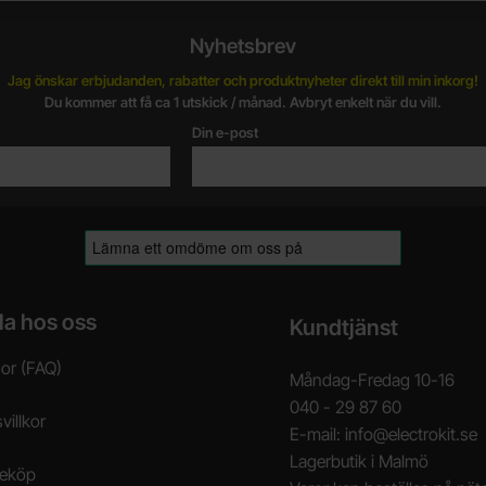
Nyhetsbrev
Jag önskar erbjudanden, rabatter och produktnyheter direkt till min inkorg!
Du kommer att få ca 1 utskick / månad. Avbryt enkelt när du vill.
Din e-post
la hos oss
Kundtjänst
gor (FAQ)
Måndag-Fredag 10-16
040 - 29 87 60
villkor
E-mail: info@electrokit.se
Lagerbutik i Malmö
neköp