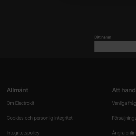
Ditt namn
Sidfot Blandad info och länkar
Allmänt
Att hand
Om Electrokit
Vanliga frå
Cookies och personlig integritet
Försäljnings
Integritetspolicy
Ångra onli