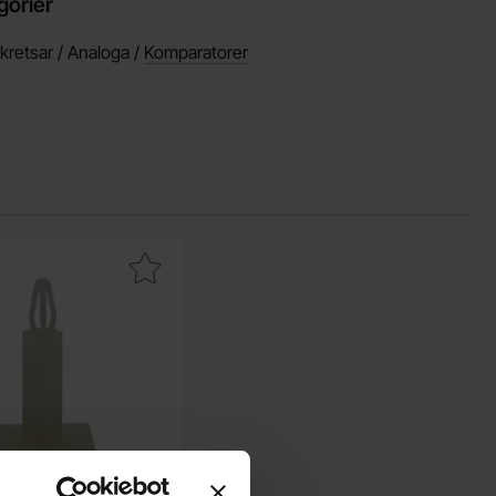
gorier
 kretsar / Analoga /
Komparatorer
avorit
istans snap 25.4mm självhäftande som favorit