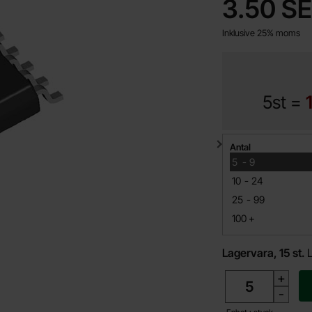
pris
3.50 S
Inklusive 25% moms
5st =
Mängdrabatt
Antal
till
5
-
9
till
10
-
24
till
25
-
99
till
100
+
Lagervara, 15 st.
antal
+
-