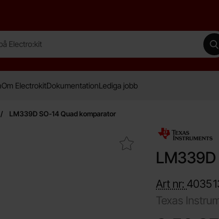
lectro:kit
G
n
Om Electrokit
Dokumentation
Lediga jobb
LM339D SO-14 Quad komparator
Makera lM339D SO-14 Quad komparator som favorit
LM339D 
Art nr:
4035
Texas Instru
Handla denna pro