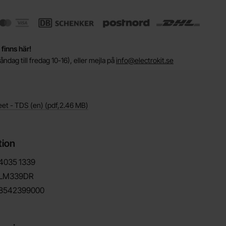
 finns här!
ndag till fredag 10-16), eller mejla på
info@electrokit.se
eet - TDS (en)
(pdf,
2.46 MB
)
tion
4035
1339
LM339DR
8542399000