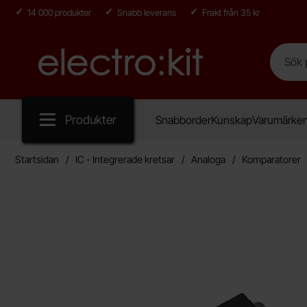
14 000 produkter
Snabb leverans
Frakt från 35 kr
Sök
Sök på E
Startsidan för Electro:kit
Produkter
Snabborder
Kunskap
Varumärke
Startsidan
IC - Integrerade kretsar
Analoga
Komparatorer