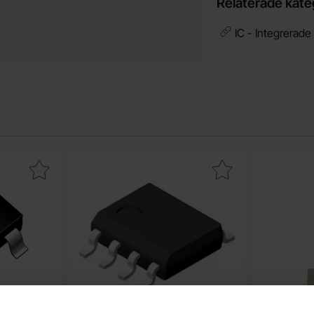
Relaterade kate
IC - Integrerade
3 NPN Darlington 30V 0.3A som favorit
Makera lM393D SO-8 dual comparator som f
Makera d