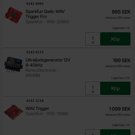
Art. nr
4102
4005
Sparkfun Qwiic WAV
995 SEK
Trigger Pro
Inklusive 25% moms
Sparkfun - WIG-25860
Lagervara, 1 st
Köp
Enhet:
st
Art. nr
4102
4272
Ultraljudsgenerator 12V
199 SEK
8-40kHz
Inklusive 25% moms
Kemo Electronic -
M048N
Lagervara, 5 st
Köp
Enhet:
st
Art. nr
4101
3210
WAV Trigger
1 099 SEK
Sparkfun - WIG-13660
Inklusive 25% moms
Lagervara, 1 st