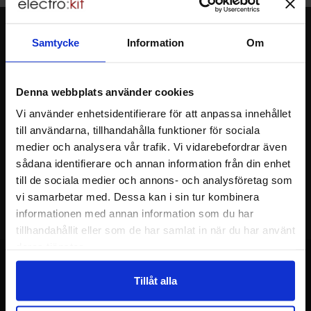
Nyhetsbrev
Samtycke
Information
Om
Jag önskar erbjudanden, rabatter och produktnyheter direkt till min
inkorg!
Du kommer att få ca 1 utskick / månad. Avbryt enkelt när du vill.
Denna webbplats använder cookies
Ditt namn
Vi använder enhetsidentifierare för att anpassa innehållet
till användarna, tillhandahålla funktioner för sociala
medier och analysera vår trafik. Vi vidarebefordrar även
Din e-post
sådana identifierare och annan information från din enhet
till de sociala medier och annons- och analysföretag som
vi samarbetar med. Dessa kan i sin tur kombinera
informationen med annan information som du har
tillhandahållit eller som de har samlat in när du har använt
deras tjänster.
Tillåt alla
Sidfot Blandad info och länkar