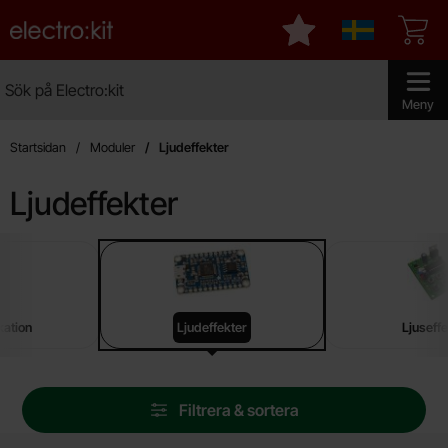
Startsidan för Electro:kit
Mina favoriter
Sverige
Sök
Sök på Electro:kit
Genomför 
Meny
Startsidan
Moduler
Ljudeffekter
Ljudeffekter
Underkategorier
Hoppa
till
produkter
ation
Ljudeffekter
Ljuseffe
Hoppa
Filtrera & sortera
över
filtersektionen
Filtrera & sortera