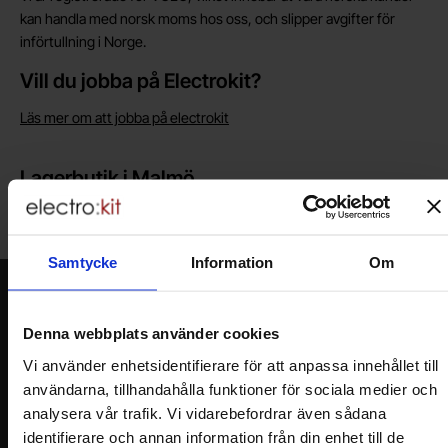
kan handla med norsk moms hos oss, och slipper avgifter för
införtullning i Norge.
Vill du jobba på Electrokit?
Läs mer om att jobba på electrokit
Lagerbutik i Malmö
Välkommen till vår nya lagerbutik i Malmö. Öppettider: vardagar
10-17. För snabbare service, gör en förbeställning.
Samtycke
Information
Om
Nyhetsbrev
Jag önskar erbjudanden, rabatter och produktnyheter direkt till min
Denna webbplats använder cookies
inkorg!
Vi använder enhetsidentifierare för att anpassa innehållet till
Du kommer att få ca 1 utskick / månad. Avbryt enkelt när du vill.
användarna, tillhandahålla funktioner för sociala medier och
Ditt namn
analysera vår trafik. Vi vidarebefordrar även sådana
identifierare och annan information från din enhet till de