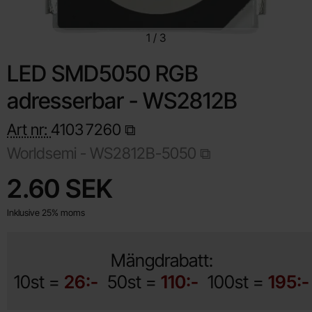
1
/
3
LED SMD5050 RGB
adresserbar - WS2812B
Art nr:
4103
7260
Worldsemi - WS2812B-5050
Handla denna produkt LED SMD5050 RGB adresserbar - WS2
pris
2.60 SEK
Inklusive 25% moms
Mängdrabatt:
10st =
26:-
50st =
110:-
100st =
195:-