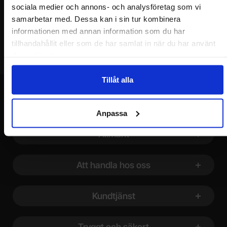
sociala medier och annons- och analysföretag som vi
Din e-post
samarbetar med. Dessa kan i sin tur kombinera
informationen med annan information som du har
tillhandahållit eller som de har samlat in när du har använt
deras tjänster.
Tillåt alla
Anpassa
Sidfot Blandad info och länkar
Allmänt
Att handla hos oss
Kundtjänst
Tryggt och säkert