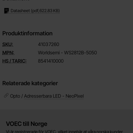
Datasheet
(pdf,
622.83 KB
)
Produktinformation
SKU:
4103
7260
MPN:
Worldsemi - WS2812B-5050
HS / TARIC:
8541410000
Relaterade kategorier
Opto /
Adresserbara LED - NeoPixel
Kort allmän information
VOEC till Norge
Vi är registrerade för VOEC, vilket innebär at våra norska kunder