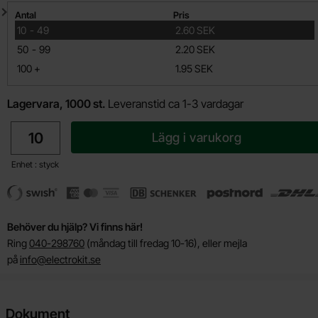
Mängdrabatt
Antal
Pris
till
10
-
49
2.60 SEK
till
50
-
99
2.20 SEK
till
100
+
1.95 SEK
Lagervara, 1000 st.
Leveranstid ca 1-3 vardagar
antal
Lägg i varukorg
Enhet : styck
Behöver du hjälp? Vi finns här!
Ring
040-298760
(måndag till fredag 10-16), eller mejla
på
info@electrokit.se
Dokument