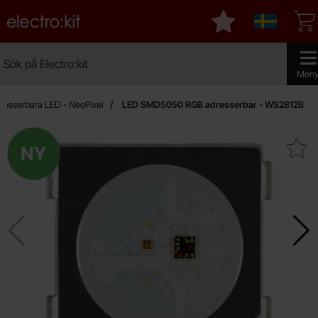
Startsidan för Electro:kit
Mina favoriter
Sverige
Sök
Sök på Electro:kit
Genomfö
Men
resserbara LED - NeoPixel
LED SMD5050 RGB adresserbar - WS2812B
Ny
Makera lED SMD5050 RGB adresser