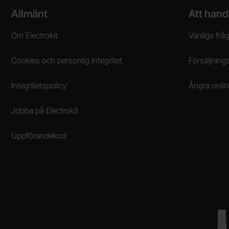
Sidfot Blandad info och länkar
Allmänt
Att hand
Om Electrokit
Vanliga frå
Cookies och personlig integritet
Försäljnings
Integritetspolicy
Ångra onli
Jobba på Electrokit
Uppförandekod