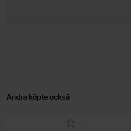
Andra köpte också
Makera motstånd 1W 5% 6.8kohm (6k8) som favorit
Makera lED-