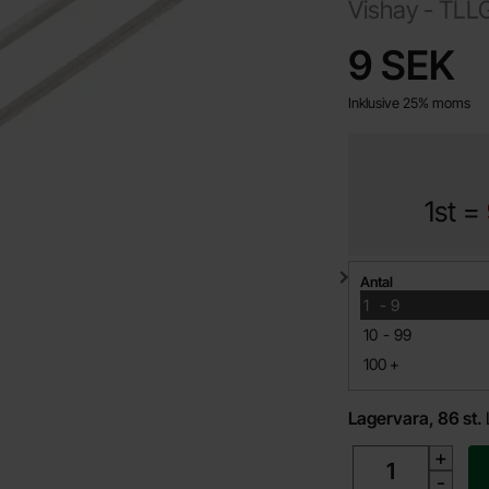
Vishay -
TLL
Handla denna pro
pris
9 SEK
Inklusive 25% moms
1st =
Mängdrabatt
Antal
till
1
-
9
till
10
-
99
till
100
+
Lagervara, 86 st.
antal
+
-