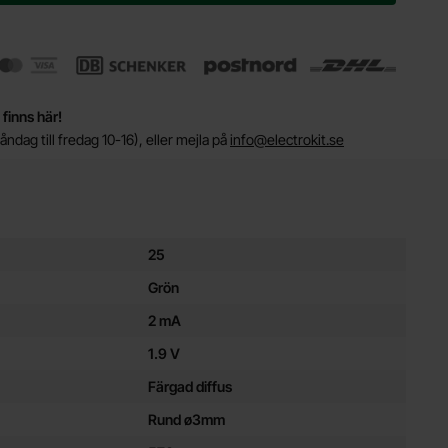
 finns här!
ndag till fredag 10-16), eller mejla på
info@electrokit.se
ör denna produkt
25
Grön
2 mA
1.9 V
Färgad diffus
Rund ø3mm