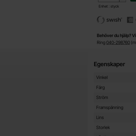
Enhet : styck
Behöver du hjälp? Vi
Ring
040-298760
(må
Egenskaper
Egenskaper/attribut f
Attribut
Värde
Vinkel
Färg
Ström
Framspänning
Lins
Storlek