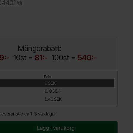
G4401
dukt LED 3mm grön lågström 2mA TLLG4401
Mängdrabatt:
9:-
10st =
81:-
100st =
540:-
Pris
9 SEK
8.10 SEK
5.40 SEK
Leveranstid ca 1-3 vardagar
Lägg i varukorg