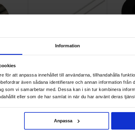
Information
cookies
p 3mm
LED 3mm röd lågström 2mA
LED-
C-32
TLLR4401
e för att anpassa innehållet till användarna, tillhandahålla funkt
Vishay - TLLR4401
rebefordrar även sådana identifierare och annan information från di
Mängdrabatt
Från
Antal
Pris /st
till
5.50 SEK
1
-
9
st
9 SEK
Mängdrabatt
Antal
Pris /st
till
1
-
99
st
5.40 SEK
till
ag som vi samarbetar med. Dessa kan i sin tur kombinera info
4.65 SEK
10
-
99
st
8.10 SEK
till
100
-
st
till
4.10 SEK
100
-
st
5.40 SEK
s
Inklusive 25% moms
dahållit eller som de har samlat in när du har använt deras tjänst
+
+
Köp
(
2
st)
-
-
Enhet:
Enhet:
st
st
Anpassa
t
Lagervara, 189 st
L
Art. nr
4030
0061