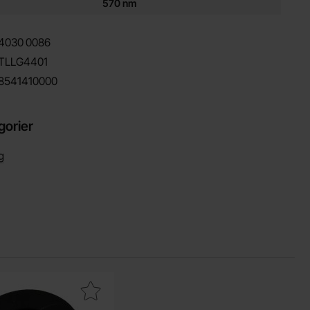
570 nm
4030
0086
TLLG4401
8541410000
gorier
g
m favorit
akera lED-hållare clip 3mm som favorit