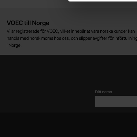
Kort allmän information
VOEC till Norge
Vi är registrerade för VOEC, vilket innebär at våra norska kunder kan
handla med norsk moms hos oss, och slipper avgifter för införtullnin
i Norge.
Ditt namn