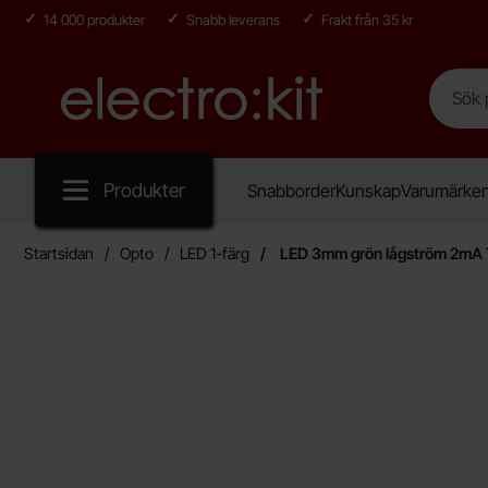
14 000 produkter
Snabb leverans
Frakt från 35 kr
Sök
Sök på E
Startsidan för Electro:kit
Produkter
Snabborder
Kunskap
Varumärke
Startsidan
Opto
LED 1-färg
LED 3mm grön lågström 2mA