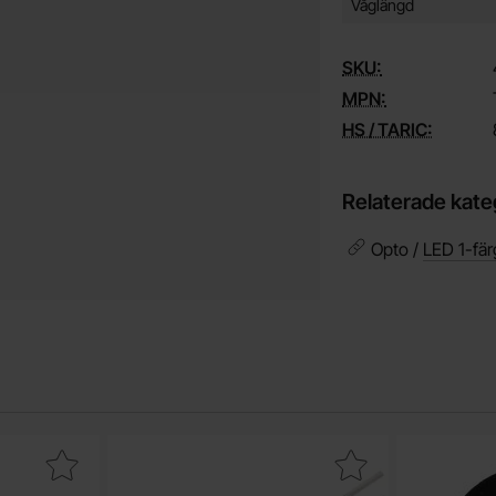
Våglängd
SKU:
MPN:
HS / TARIC:
Relaterade kate
Opto /
LED 1-fär
hållare clip 3mm som favorit
Makera lED 3mm röd lågström 2mA TLLR4401 so
M