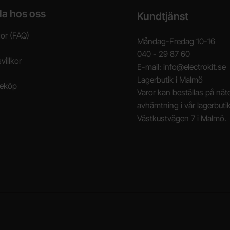
la hos oss
Kundtjänst
gor (FAQ)
Måndag-Fredag 10-16
040 - 29 87 60
villkor
E-mail: info@electrokit.se
Lagerbutik i Malmö
neköp
Varor kan beställas på näte
avhämtning i vår lagerbuti
Västkustvägen 7 i Malmö.