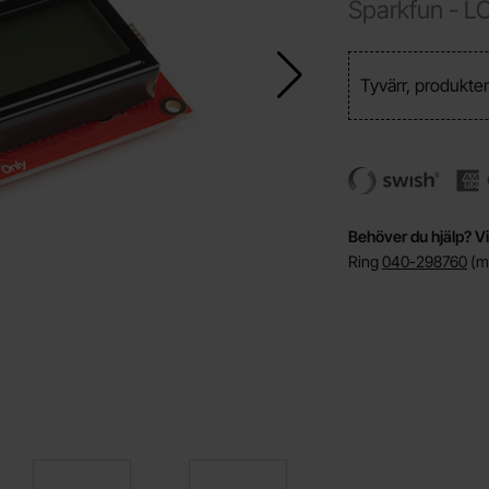
Sparkfun -
L
Tyvärr, produkten
Behöver du hjälp? Vi
Ring
040-298760
(må