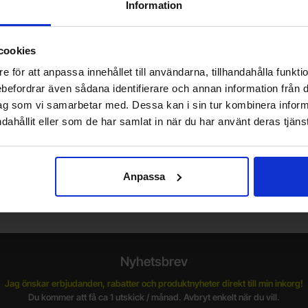
ader enables updates via the Arduino
Information
nd "+" pin)
cookies
ers: 4.4mA (LEDs off)
r spaces filled, 11.9mA (red), 8.9mA
e för att anpassa innehållet till användarna, tillhandahålla funkt
rebefordrar även sådana identifierare och annan information från di
ag som vi samarbetar med. Dessa kan i sin tur kombinera info
dahållit eller som de har samlat in när du har använt deras tjänst
Vill du jobba på Electrokit?
Anpassa
V
Läs mer om att jobba på electrokit
g
F
Nyhetsbrev
Jag önskar erbjudanden, rabatter och produktnyheter direkt till min inkorg!
Du kommer att få ca 1 utskick / månad. Avbryt enkelt när du vill.