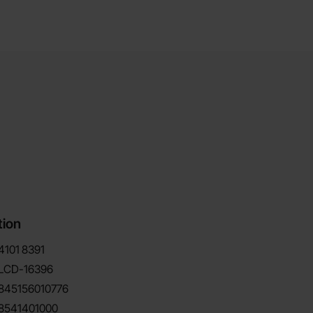
tion
4101
8391
LCD-16396
845156010776
8541401000