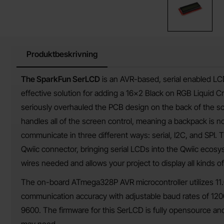
Produktbeskrivning
Produktbeskrivning
The SparkFun SerLCD
is an AVR-based, serial enabled LC
effective solution for adding a 16x2 Black on RGB Liquid Cr
seriously overhauled the PCB design on the back of the 
handles all of the screen control, meaning a backpack is 
communicate in three different ways: serial, I2C, and SPI.
Qwiic connector, bringing serial LCDs into the Qwiic ecosy
wires needed and allows your project to display all kinds 
The on-board ATmega328P AVR microcontroller utilizes 11.
communication accuracy with adjustable baud rates of 1200
9600. The firmware for this SerLCD is fully opensource an