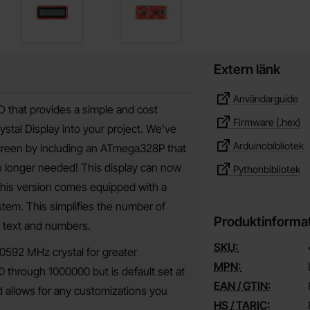
Extern länk
Användarguide
D that provides a simple and cost
Firmware (.hex)
ystal Display into your project. We've
Arduinobibliotek
screen by including an ATmega328P that
no longer needed! This display can now
Pythonbibliotek
 This version comes equipped with a
stem. This simplifies the number of
Produktinforma
of text and numbers.
SKU:
0592 MHz crystal for greater
MPN:
 through 1000000 but is default set at
EAN / GTIN:
d allows for any customizations you
HS / TARIC: