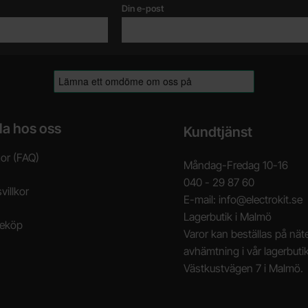
Din e-post
la hos oss
Kundtjänst
gor (FAQ)
Måndag-Fredag 10-16
040 - 29 87 60
villkor
E-mail: info@electrokit.se
Lagerbutik i Malmö
neköp
Varor kan beställas på näte
avhämtning i vår lagerbuti
Västkustvägen 7 i Malmö.