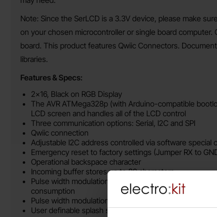
may need.
Note: Since the SerLCD is a 3.3V device, please make sur
on your chosen microcontroller or single board computer.
board. This product features Qwiic Connectors. Documenta
libraries.
Features & Specs:
2x16, Black on RGB Display
The AVR ATMega328p (with Arduino-compatible bootloa
LCD screen and handles all of the LCD control
Three communication options: Serial, I2C and SPI
Qwiic connection
Adjustable I2C address controlled via software specia
Emergency reset to factory settings (Jumper RX to GN
Operational backspace character
Incoming buffer stores up to 80 characters
Pulse width modulation of backlight allows direct contro
consumption
Pulse width modulation of contrast allows for software
User definable splash screen