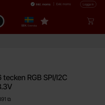
Exkl. moms
Inkl. moms
Logga in
Sverige
enomför sökning
Mina favoriter
,
SEK
/ Svenska
orit
 tecken RGB SPI/I2C
3.3V
391