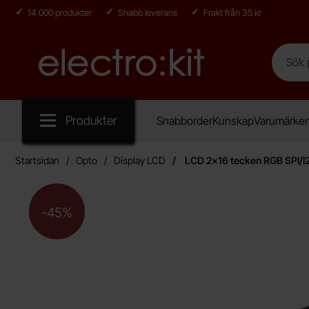
14 000 produkter
Snabb leverans
Frakt från 35 kr
Sök
Sök på E
Startsidan för Electro:kit
Produkter
Snabborder
Kunskap
Varumärke
Startsidan
Opto
Display LCD
LCD 2x16 tecken RGB SPI/I
Priset är nedsatt med
-45%