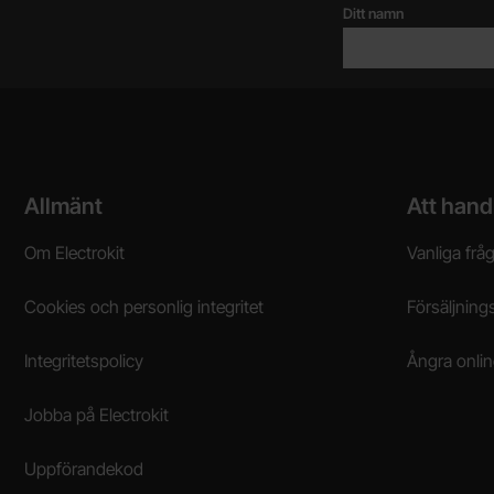
Ditt namn
Sidfot Blandad info och länkar
Allmänt
Att hand
Om Electrokit
Vanliga frå
Cookies och personlig integritet
Försäljnings
Integritetspolicy
Ångra onli
Jobba på Electrokit
Uppförandekod