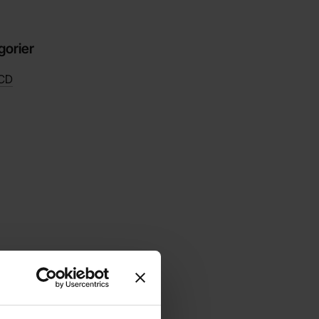
gorier
LCD