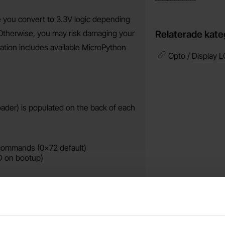
e you convert to 3.3V logic depending
 Otherwise, you may risk damaging your
Relaterade kate
tion includes available MicroPython
Opto /
Display 
der) is populated on the back of each
l commands (0x72 default)
D on bootup)
l of backlight brightness and current
 defined contrast amount.