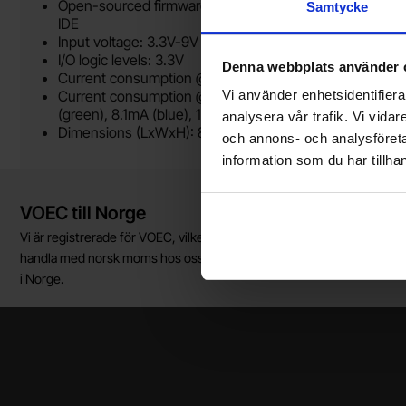
Open-sourced firmware and Arduino-compatible bootlo
Samtycke
IDE
Input voltage: 3.3V-9V (3.3V only via Qwiic connector a
I/O logic levels: 3.3V
Denna webbplats använder 
Current consumption @ 3.3V: Minimum with no charact
Current consumption @ 3.3V: Maximum with all characte
Vi använder enhetsidentifierar
(green), 8.1mA (blue), 19.6mA (white)
analysera vår trafik. Vi vida
Dimensions (LxWxH): 80.29 x 35.90 x 14.09 mm
och annons- och analysföret
information som du har tillhan
Kort allmän information
VOEC till Norge
Vi är registrerade för VOEC, vilket innebär at våra norska kunder kan
handla med norsk moms hos oss, och slipper avgifter för införtullnin
i Norge.