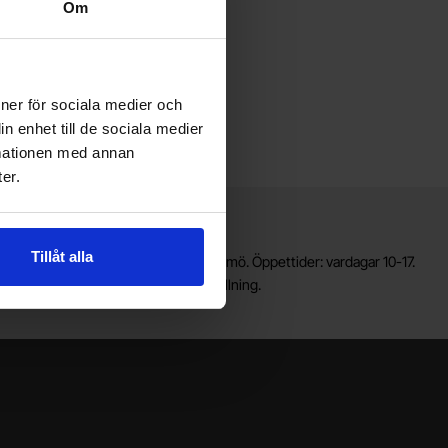
Om
ioner för sociala medier och
n enhet till de sociala medier
rmationen med annan
er.
Lagerbutik i Malmö
Tillåt alla
älkommen till vår nya lagerbutik i Malmö. Öppettider: vardagar 10-17.
ör snabbare service, gör en förbeställning.