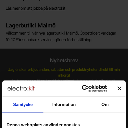
Läs mer om att jobba på electrokit
Lagerbutik i Malmö
Välkommen till vår nya lagerbutik i Malmö. Öppettider: vardagar
10-17. För snabbare service, gör en förbeställning.
Nyhetsbrev
Jag önskar erbjudanden, rabatter och produktnyheter direkt till min
inkorg!
Du kommer att få ca 1 utskick / månad. Avbryt enkelt när du vill.
Ditt namn
Samtycke
Information
Om
Din e-post
Denna webbplats använder cookies