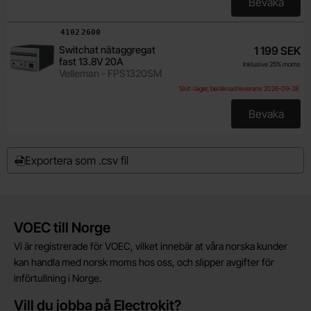
Bevaka
, Switcha
Art. nr
4102
2600
Switchat nätaggregat
1 199 SEK
fast 13.8V 20A
Inklusive 25% moms
Velleman - FPS1320SM
Slut i lager, beräknad leverans 2026-09-28
Bevaka
, Switcha
Exportera som .csv fil
Kort allmän information
VOEC till Norge
Vi är registrerade för VOEC, vilket innebär at våra norska kunder
kan handla med norsk moms hos oss, och slipper avgifter för
införtullning i Norge.
Vill du jobba på Electrokit?