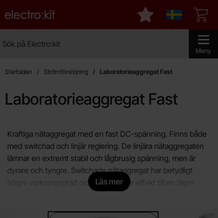
Startsidan för Electro:kit
Mina favoriter
Sverige
Sök
Sök på Electro:kit
Genomför 
Meny
Startsidan
Strömförsörjning
Laboratorieaggregat Fast
Laboratorieaggregat Fast
Hoppa
till
Kraftiga nätaggregat med en fast DC-spänning. Finns både
produkter
med switchad och linjär reglering. De linjära nätaggregaten
lämnar en extremt stabil och lågbrusig spänning, men är
dyrare och tyngre. Switchade nätaggregat har betydligt
Läs mer
högre verkningsgrad och klarar högre effekt till en lägre
kostnad och vikt.
Underkategorier