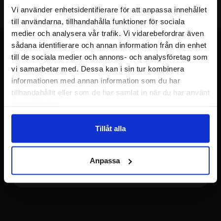
Vi använder enhetsidentifierare för att anpassa innehållet
till användarna, tillhandahålla funktioner för sociala
medier och analysera vår trafik. Vi vidarebefordrar även
sådana identifierare och annan information från din enhet
till de sociala medier och annons- och analysföretag som
vi samarbetar med. Dessa kan i sin tur kombinera
Sidfot Blandad info och länkar
informationen med annan information som du har
Allmänt
tillhandahållit eller som de har samlat in när du har använt
deras tjänster.
Att handla hos oss
Tillåt alla
Kundtjänst
Anpassa
Tryggt och säkert