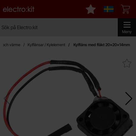
Startsidan för Electro:kit
Mina favoriter
Sverige
Sök
Sök på Electro:kit
Genomför 
Meny
ng och värme
Kylflänsar / Kylelement
Kylfläns med fläkt 20x20x14mm
Makera kylfläns med fläkt 20