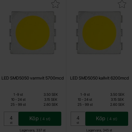
Makera lED SMD5050 varmvit 5700mcd som favorit
Makera lED SMD5050 kallvit 
LED SMD5050 varmvit 5700mcd
LED SMD5050 kallvit 6200mcd
Mängdrabatt
Mängdrabatt
Från
Från
Antal
Pris /st
till
Antal
Pris /st
till
1
-
9
st
3.50 SEK
1
-
9
st
3.50 SEK
1.40 SEK
1.40 SEK
till
till
10
-
24
st
3.15 SEK
10
-
24
st
3.15 SEK
till
till
25
-
99
st
2.60 SEK
25
-
99
st
2.60 SEK
Inklusive 25% moms
Inklusive 25% moms
Köp
Köp
(
4
st)
(
4
st)
Enhet:
Enhet:
st
st
Lagervara, 337 st
Lagervara, 345 st