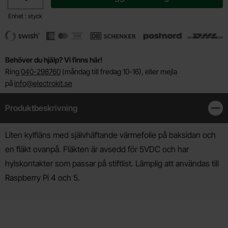
Enhet : styck
Behöver du hjälp? Vi finns här!
Ring
040-298760
(måndag till fredag 10-16), eller mejla
på
info@electrokit.se
Produktbeskrivning
Stän
Produktbeskrivning
Liten kylfläns med självhäftande värmefolie på baksidan och
en fläkt ovanpå. Fläkten är avsedd för 5VDC och har
hylskontakter som passar på stiftlist. Lämplig att användas till
Raspberry Pi 4 och 5.