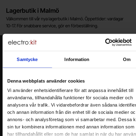
Lagerbutik i Malmö
Välkommen till vår nya lagerbutik i Malmö. Öppettider: vardagar
10-17. För snabbare service, gör en förbeställning.
Nyhetsbrev
Jag önskar erbjudanden, rabatter och produktnyheter direkt till min
Samtycke
Information
Om
inkorg!
Du kommer att få ca 1 utskick / månad. Avbryt enkelt när du vill.
Ditt namn
Denna webbplats använder cookies
Vi använder enhetsidentifierare för att anpassa innehållet till
användarna, tillhandahålla funktioner för sociala medier och
Din e-post
analysera vår trafik. Vi vidarebefordrar även sådana identifie
och annan information från din enhet till de sociala medier oc
annons- och analysföretag som vi samarbetar med. Dessa k
sin tur kombinera informationen med annan information som
har tillhandahållit eller som de har samlat in när du har använ