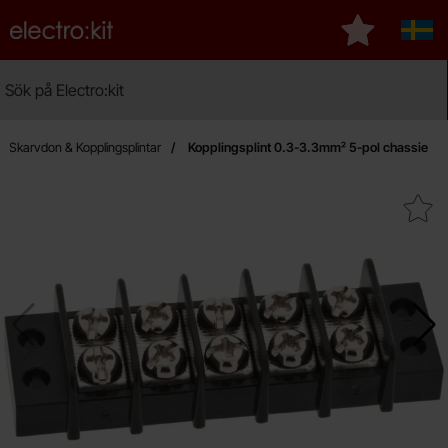
Startsidan för Electro:kit
Mina favorite
Sver
Sök
Sök på Electro:kit
Ge
Skarvdon & Kopplingsplintar
Kopplingsplint 0.3-3.3mm² 5-pol chassie
Makera kopplingsplint 0.3-3.3mm² 