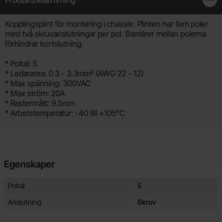
Stän
Produktbeskrivning
Kopplingsplint för montering i chassie. Plinten har fem poler
med två skruvanslutningar per pol. Barriärer mellan polerna
förhindrar kortslutning.
* Poltal: 5
* Ledararea: 0.3 - 3.3mm² (AWG 22 - 12)
* Max spänning: 300VAC
* Max ström: 20A
* Rastermått: 9.5mm
* Arbetstemperatur: -40 till +105°C
Egenskaper
Egenskaper/attribut för denna produkt
Attribut
Värde
Poltal
5
Anslutning
Skruv