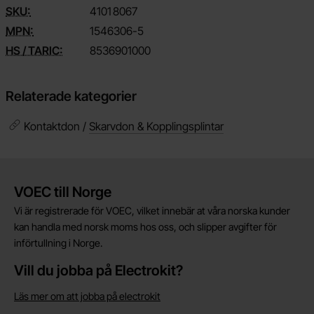
SKU:
4101
8067
MPN:
1546306-5
HS / TARIC:
8536901000
Relaterade kategorier
Kontaktdon /
Skarvdon & Kopplingsplintar
Kort allmän information
VOEC till Norge
Vi är registrerade för VOEC, vilket innebär at våra norska kunder
kan handla med norsk moms hos oss, och slipper avgifter för
införtullning i Norge.
Vill du jobba på Electrokit?
Läs mer om att jobba på electrokit