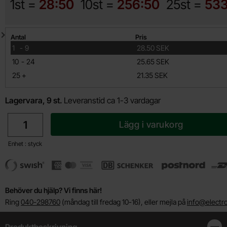
1st =
28:50
10st =
256:50
25st =
533
Mängdrabatt
Antal
Pris
till
1
-
9
28.50 SEK
till
10
-
24
25.65 SEK
till
25
+
21.35 SEK
Lagervara, 9 st.
Leveranstid ca 1-3 vardagar
antal
Lägg i varukorg
Enhet : styck
Behöver du hjälp? Vi finns här!
Ring
040-298760
(måndag till fredag 10-16), eller mejla på
info@electro
Produktbeskrivning