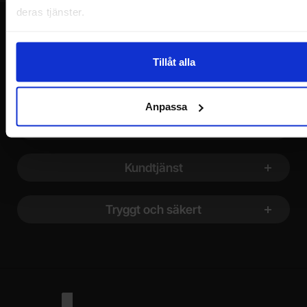
deras tjänster.
Tillåt alla
Sidfot Blandad info och länkar
Allmänt
Anpassa
Att handla hos oss
Kundtjänst
Tryggt och säkert