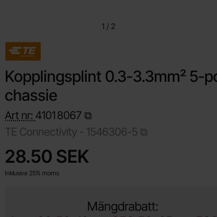
1
/
2
Kopplingsplint 0.3-3.3mm² 5-p
chassie
Art nr:
4101
8067
TE Connectivity -
1546306-5
Handla denna produkt Kopplingsplint 0.3-3.3mm² 5-pol chassi
pris
28.50 SEK
Inklusive 25% moms
Mängdrabatt: