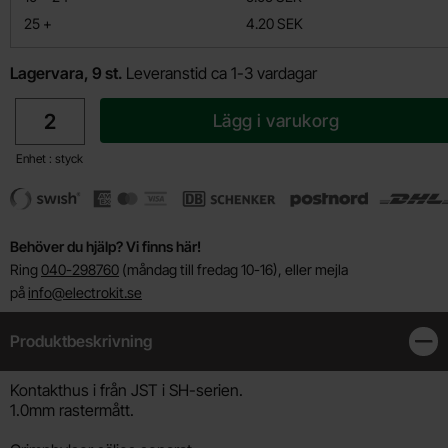
till
25
+
4.20 SEK
Lagervara, 9 st.
Leveranstid ca 1-3 vardagar
antal
Lägg i varukorg
Enhet : styck
Behöver du hjälp? Vi finns här!
Ring
040-298760
(måndag till fredag 10-16), eller mejla
på
info@electrokit.se
Produktbeskrivning
Stän
Produktbeskrivning
Kontakthus i från JST i SH-serien.
1.0mm rastermått.