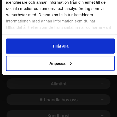
identifierare och annan information från din enhet till de
Ditt namn
sociala medier och annons- och analysföretag som vi
samarbetar med. Dessa kan i sin tur kombinera
Din e-post
informationen med annan information som du har
tillhandahållit eller som de har samlat in när du har använt
deras tjänster.
Tillåt alla
Anpassa
Sidfot Blandad info och länkar
Allmänt
Att handla hos oss
Kundtjänst