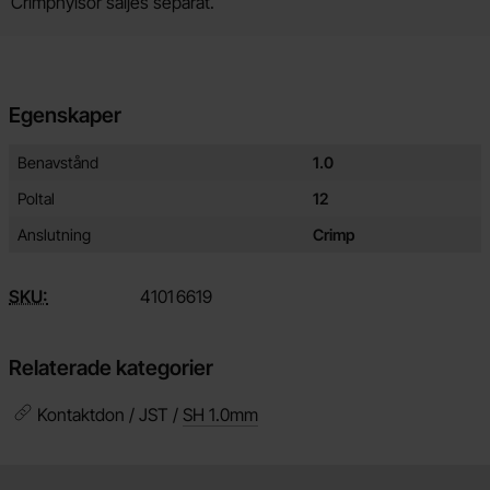
Crimphylsor säljes separat.
Egenskaper
Egenskaper/attribut för denna produkt
Attribut
Värde
Benavstånd
1.0
Poltal
12
Anslutning
Crimp
SKU:
4101
6619
Relaterade kategorier
Kontaktdon / JST /
SH 1.0mm