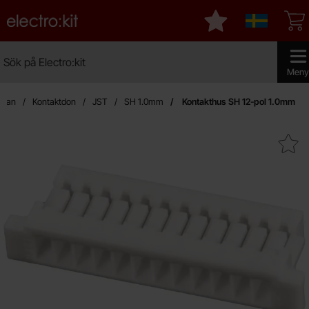
Startsidan för Electro:kit
Mina favoriter
Sverige
Sök
Sök på Electro:kit
Genomfö
Meny
sidan
Kontaktdon
JST
SH 1.0mm
Kontakthus SH 12-pol 1.0mm
Makera kontakthus SH 12-po