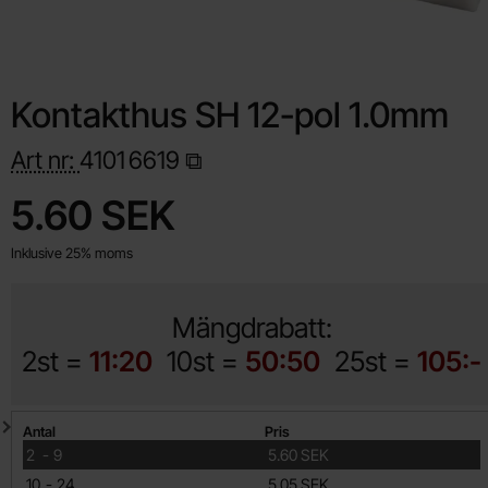
Kontakthus SH 12-pol 1.0mm
Art nr:
4101
6619
Handla denna produkt Kontakthus SH 12-pol 1.0mm
pris
5.60 SEK
Inklusive 25% moms
Mängdrabatt:
2st =
11:20
10st =
50:50
25st =
105:-
Mängdrabatt
Antal
Pris
till
2
-
9
5.60 SEK
till
10
-
24
5.05 SEK