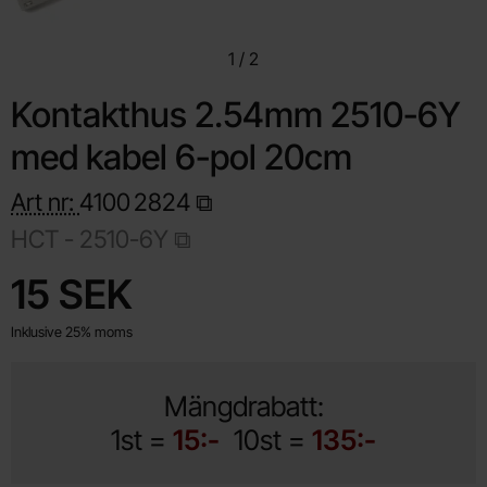
1
/
2
Kontakthus 2.54mm 2510-6Y
med kabel 6-pol 20cm
Art nr:
4100
2824
HCT - 2510-6Y
Handla denna produkt Kontakthus 2.54mm 2510-6Y med kabel
pris
15 SEK
Inklusive 25% moms
Mängdrabatt:
1st =
15:-
10st =
135:-