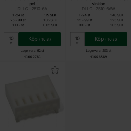
pol
vinklad
DLLC - 2510-6A
DLLC - 2510-6AW
Mängdrabatt
Mängdrabatt
Från
Från
Antal
Pris /st
till
Antal
Pris /st
till
1
-
24
st
1.15 SEK
1
-
24
st
1.40 SEK
0.85 SEK
1.05 SEK
till
till
25
-
99
st
1.05 SEK
25
-
99
st
1.25 SEK
till
till
100
-
st
0.85 SEK
100
-
st
1.05 SEK
Inklusive 25% moms
Inklusive 25% moms
Köp
Köp
(
10
st)
(
10
st)
Enhet:
Enhet:
st
st
Lagervara, 62 st
Lagervara, 203 st
Art. nr
Art. nr
4100
2781
4100
3589
era kontakthus Molex KK 2510 6-pol 2.54mm som favorit