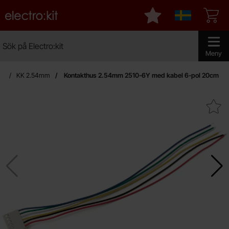
Startsidan för Electro:kit
Mina favoriter
Sverige
Sök
Sök på Electro:kit
Genomför 
Meny
ex
KK 2.54mm
Kontakthus 2.54mm 2510-6Y med kabel 6-pol 20cm
Makera kontakthus 2.54mm 2510-6Y med