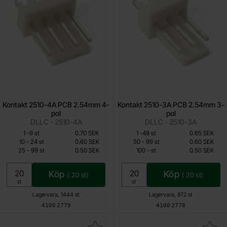
Kontakt 2510-4A PCB 2.54mm 4-
Kontakt 2510-3A PCB 2.54mm 3-
pol
pol
DLLC - 2510-4A
DLLC - 2510-3A
Mängdrabatt
Mängdrabatt
Från
Från
Antal
Pris /st
till
Antal
Pris /st
till
1
-
9
st
0.70 SEK
1
-
49
st
0.65 SEK
0.40 SEK
0.50 SEK
till
till
10
-
24
st
0.60 SEK
50
-
99
st
0.60 SEK
till
till
25
-
99
st
0.50 SEK
100
-
st
0.50 SEK
Inklusive 25% moms
Inklusive 25% moms
Köp
Köp
(
20
st)
(
20
st)
Enhet:
Enhet:
st
st
Lagervara, 1444 st
Lagervara, 872 st
Art. nr
Art. nr
4100
2779
4100
2778
Makera kontakt 2510-6A PCB 2.54mm 6-pol som favorit
Makera kontakt 2510-8A PCB 2.