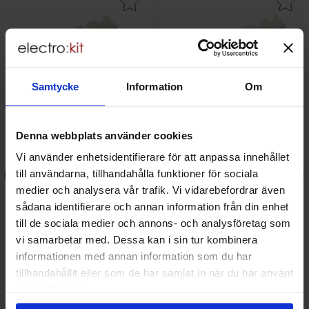
Samtycke
Information
Om
Denna webbplats använder cookies
Vi använder enhetsidentifierare för att anpassa innehållet
till användarna, tillhandahålla funktioner för sociala
Kontakt 2510-6A PCB 2.54mm 6-
Kontakt 2510-8A PCB 2.54mm 8-
pol
pol
medier och analysera vår trafik. Vi vidarebefordrar även
DLLC - 2510-6A
DLLC- 2510-8A
sådana identifierare och annan information från din enhet
Mängdrabatt
Mängdrabatt
Från
Från
Antal
Pris /st
till
Antal
Pris /st
till
1
-
24
st
1.15 SEK
1
-
24
st
1.50 SEK
till de sociala medier och annons- och analysföretag som
0.85 SEK
1.10 SEK
till
till
25
-
99
st
1.05 SEK
25
-
49
st
1.35 SEK
till
till
100
-
st
0.85 SEK
50
-
st
1.10 SEK
vi samarbetar med. Dessa kan i sin tur kombinera
Inklusive 25% moms
Inklusive 25% moms
informationen med annan information som du har
Köp
Köp
(
10
st)
(
10
st)
tillhandahållit eller som de har samlat in när du har använt
Enhet:
Enhet:
st
st
deras tjänster.
Lagervara, 62 st
Lagervara, 95 st