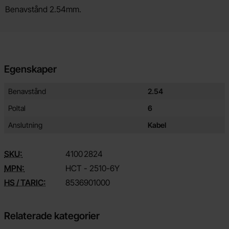
Benavstånd 2.54mm.
Egenskaper
Egenskaper/attribut för denna produkt
Attribut
Värde
Benavstånd
2.54
Poltal
6
Anslutning
Kabel
SKU:
4100
2824
MPN:
HCT - 2510-6Y
HS / TARIC:
8536901000
Relaterade kategorier