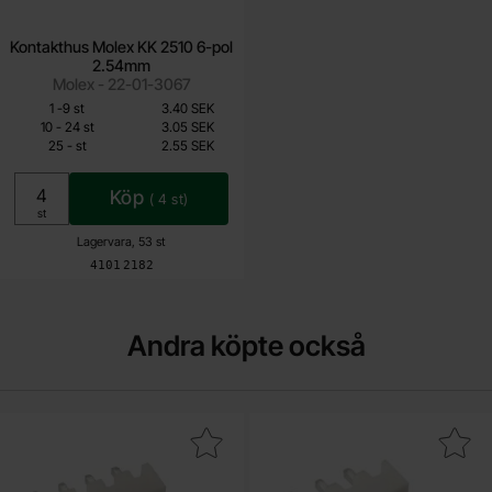
Kontakthus Molex KK 2510 6-pol
2.54mm
Molex - 22-01-3067
Mängdrabatt
Från
Antal
Pris /st
till
1
-
9
st
3.40 SEK
2.55 SEK
till
10
-
24
st
3.05 SEK
till
25
-
st
2.55 SEK
Inklusive 25% moms
Köp
(
4
st)
Enhet:
st
Lagervara, 53 st
Art. nr
4101
2182
Andra köpte också
akera kontakt 2510-4A PCB 2.54mm 4-pol som favorit
Makera kontakt 2510-3A PCB 2.