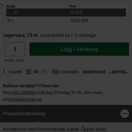
Mängdrabatt
Antal
Pris
till
1
-
9
15 SEK
till
10
+
13.50 SEK
Lagervara, 73 st.
Leveranstid ca 1-3 vardagar
antal
Lägg i varukorg
Enhet : styck
Behöver du hjälp? Vi finns här!
Ring
040-298760
(måndag till fredag 10-16), eller mejla
på
info@electrokit.se
Produktbeskrivning
Stän
Produktbeskrivning
Kontakthus med förmonterade kablar. Öppen ända.