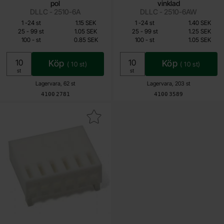
pol
vinklad
DLLC - 2510-6A
DLLC - 2510-6AW
Mängdrabatt
Mängdrabatt
Från
Från
Antal
Pris /st
till
Antal
Pris /st
till
1
-
24
st
1.15 SEK
1
-
24
st
1.40 SEK
0.85 SEK
1.05 SEK
till
till
25
-
99
st
1.05 SEK
25
-
99
st
1.25 SEK
till
till
100
-
st
0.85 SEK
100
-
st
1.05 SEK
Inklusive 25% moms
Inklusive 25% moms
Köp
Köp
(
10
st)
(
10
st)
Enhet:
Enhet:
st
st
Lagervara, 62 st
Lagervara, 203 st
Art. nr
Art. nr
4100
2781
4100
3589
era kontakthus Molex KK 2510 6-pol 2.54mm som favorit