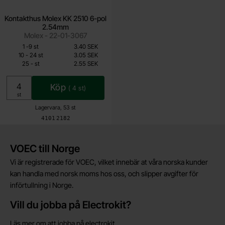
Kontakthus Molex KK 2510 6-pol
2.54mm
Molex - 22-01-3067
Mängdrabatt
Från
Antal
Pris /st
till
1
-
9
st
3.40 SEK
2.55 SEK
till
10
-
24
st
3.05 SEK
till
25
-
st
2.55 SEK
Inklusive 25% moms
Köp
(
4
st)
Enhet:
st
Lagervara, 53 st
Art. nr
4101
2182
Kort allmän information
VOEC till Norge
Vi är registrerade för VOEC, vilket innebär at våra norska kunder
kan handla med norsk moms hos oss, och slipper avgifter för
införtullning i Norge.
Vill du jobba på Electrokit?
Läs mer om att jobba på electrokit