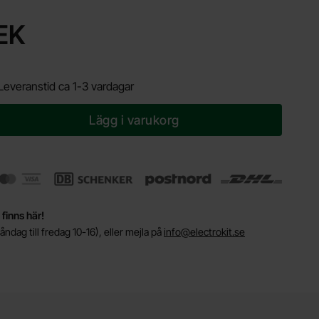
dukt Kontakthus C-GRID SL 1x6p hane 2.54mm
EK
Leveranstid ca 1-3 vardagar
Lägg i varukorg
 finns här!
ndag till fredag 10-16), eller mejla på
info@electrokit.se