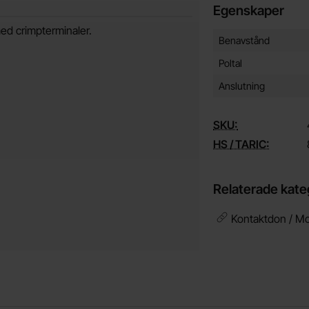
Egenskaper
ed crimpterminaler.
Egenskaper/attribut f
Attribut
Värde
Benavstånd
Poltal
Anslutning
SKU:
HS / TARIC:
Relaterade kate
Kontaktdon / Mo