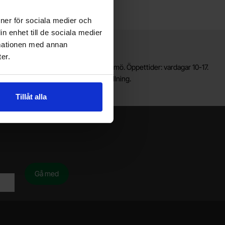
ioner för sociala medier och
n enhet till de sociala medier
rmationen med annan
Lagerbutik i Malmö
er.
älkommen till vår nya lagerbutik i Malmö. Öppettider: vardagar 10-17.
ör snabbare service, gör en förbeställning.
Tillåt alla