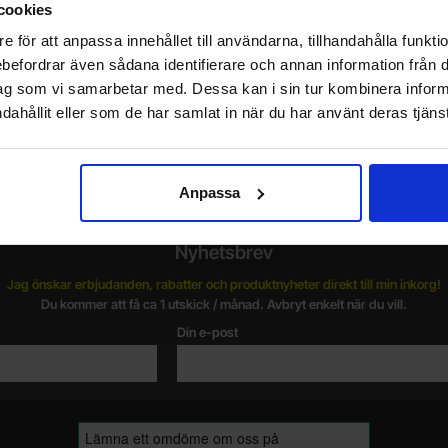
cookies
e för att anpassa innehållet till användarna, tillhandahålla funkt
rebefordrar även sådana identifierare och annan information från di
ag som vi samarbetar med. Dessa kan i sin tur kombinera info
Vill du jobba på Electrokit?
dahållit eller som de har samlat in när du har använt deras tjänst
V
Läs mer om att jobba på electrokit
g
F
Anpassa
Nyhetsbrev
Jag önskar erbjudanden, rabatter och produktnyheter direkt till min inkorg!
Du kommer att få ca 1 utskick / månad. Avbryt enkelt när du vill.
Din e-post