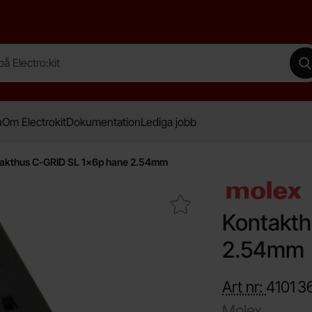
lectro:kit
G
n
Om Electrokit
Dokumentation
Lediga jobb
akthus C-GRID SL 1x6p hane 2.54mm
Makera kontakthus C-GRID SL 1x6p hane 2.54mm som fav
Kontakth
2.54mm
Art nr:
4101
3
Molex