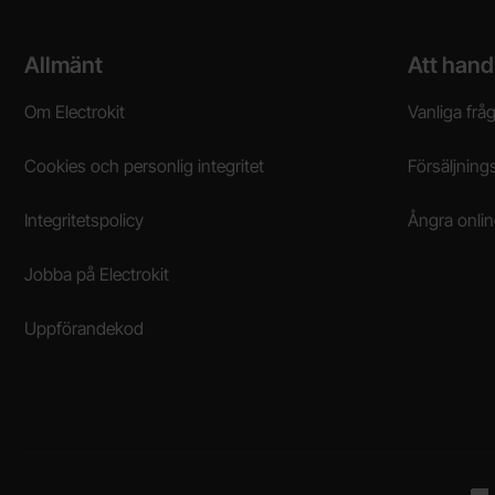
Sidfot Blandad info och länkar
Allmänt
Att hand
Om Electrokit
Vanliga frå
Cookies och personlig integritet
Försäljnings
Integritetspolicy
Ångra onli
Jobba på Electrokit
Uppförandekod