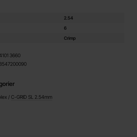
ör denna produkt
2.54
6
Crimp
4101
3660
8547200090
gorier
lex /
C-GRID SL 2.54mm