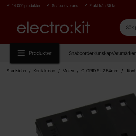
14 000 produkter
Snabb leverans
Frakt från 35 kr
Sök
Sök på E
Startsidan för Electro:kit
Produkter
Snabborder
Kunskap
Varumärke
Startsidan
Kontaktdon
Molex
C-GRID SL 2.54mm
Kont