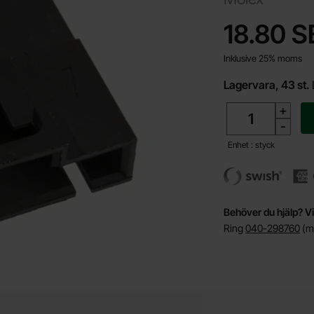
Handla denna pro
pris
18.80 S
Inklusive 25% moms
Lagervara, 43 st.
antal
+
-
Enhet : styck
Behöver du hjälp? Vi
Ring
040-298760
(må