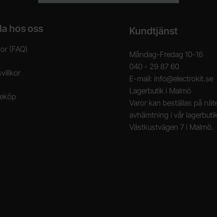
la hos oss
Kundtjänst
gor (FAQ)
Måndag-Fredag 10-16
040 - 29 87 60
villkor
E-mail: info@electrokit.se
Lagerbutik i Malmö
neköp
Varor kan beställas på näte
avhämtning i vår lagerbuti
Västkustvägen 7 i Malmö.