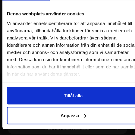
inkorg!
Du kommer att få ca 1 utskick / månad. Avbryt enkelt när du vill.
Denna webbplats använder cookies
Ditt namn
Vi använder enhetsidentifierare för att anpassa innehållet till
användarna, tillhandahålla funktioner för sociala medier och
Din e-post
analysera vår trafik. Vi vidarebefordrar även sådana
identifierare och annan information från din enhet till de socia
medier och annons- och analysföretag som vi samarbetar
med. Dessa kan i sin tur kombinera informationen med anna
information som du har tillhandahållit eller som de har samlat
in när du har använt deras tjänster.
Tillåt alla
Sidfot Blandad info och länkar
Allmänt
Anpassa
Att handla hos oss