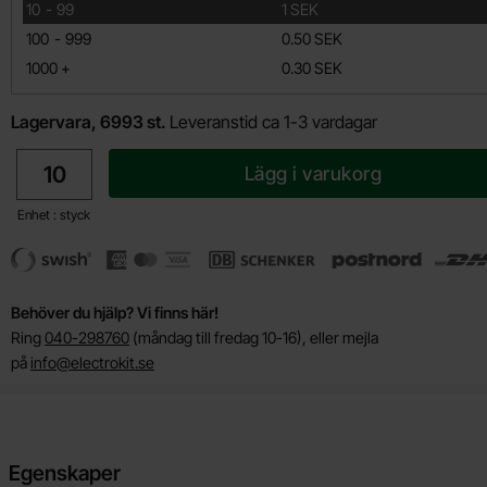
till
10
-
99
1 SEK
till
100
-
999
0.50 SEK
till
1000
+
0.30 SEK
Lagervara, 6993 st.
Leveranstid ca 1-3 vardagar
antal
Lägg i varukorg
Enhet : styck
Behöver du hjälp? Vi finns här!
Ring
040-298760
(måndag till fredag 10-16), eller mejla
på
info@electrokit.se
Egenskaper