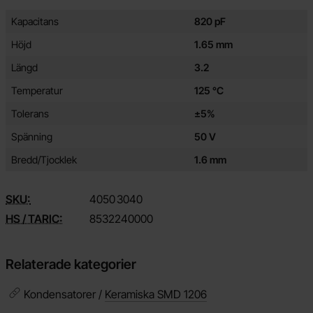
Egenskaper/attribut för denna produkt
Attribut
Värde
Kapacitans
820 pF
Höjd
1.65 mm
Längd
3.2
Temperatur
125 °C
Tolerans
±5%
Spänning
50 V
Bredd/Tjocklek
1.6 mm
SKU:
4050
3040
HS / TARIC:
8532240000
Relaterade kategorier
Kondensatorer /
Keramiska SMD 1206