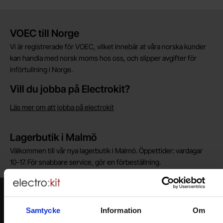
Kort allmän information
VOEC till Norge
Vi är registrerade för VOEC, vilket innebär at våra norska kunder
kan handla med norsk moms hos oss, och slipper avgifter för
införtullning i Norge.
Vill du jobba på Electrokit?
Läs mer om att jobba på electrokit
Lagerbutik i Malmö
Välkommen till vår nya lagerbutik i Malmö. Öppettider: vardagar
10-17. För snabbare service, gör en förbeställning.
Nyhetsbrev
Samtycke
Information
Om
Jag önskar erbjudanden, rabatter och produktnyheter direkt till min