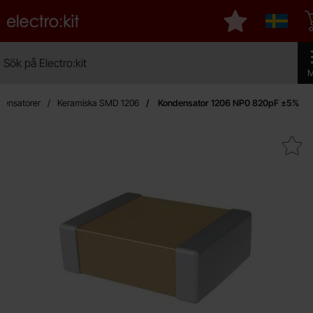
Startsidan för Electro:kit
Mina favoriter
Sverige
Sök
Sök på Electro:kit
Geno
M
densatorer
Keramiska SMD 1206
Kondensator 1206 NP0 820pF ±5%
Makera kondensator 1206 NP0 