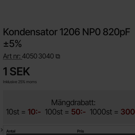
Kondensator 1206 NP0 820pF
±5%
Art nr:
4050
3040
Handla denna produkt Kondensator 1206 NP0 820pF ±5%
pris
1 SEK
Inklusive 25% moms
Mängdrabatt:
10st =
10:-
100st =
50:-
1000st =
300
Mängdrabatt
Antal
Pris