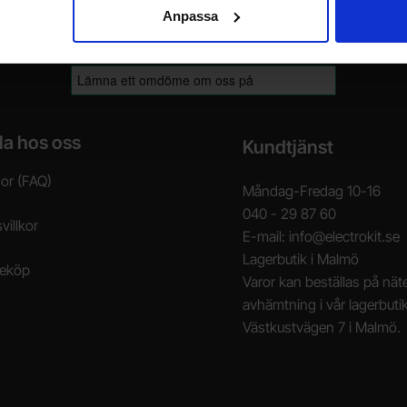
Anpassa
la hos oss
Kundtjänst
gor (FAQ)
Måndag-Fredag 10-16
040 - 29 87 60
villkor
E-mail: info@electrokit.se
Lagerbutik i Malmö
neköp
Varor kan beställas på näte
avhämtning i vår lagerbuti
Västkustvägen 7 i Malmö.