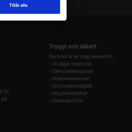
Tillåt alla
Tryggt och säkert
Electrokit är en trygg leverantör:
- 30 dagar öppet köp
- Säkra betalningssätt
- Snabba leveranser
- God kreditvärdighet
t för
- Hög kundnöjdhet
k på
- Etablerad 2004