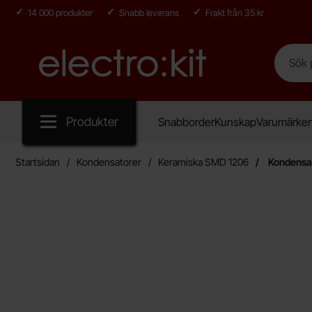
14 000 produkter
Snabb leverans
Frakt från 35 kr
Sök
Sök på E
Startsidan för Electro:kit
Produkter
Snabborder
Kunskap
Varumärke
Startsidan
Kondensatorer
Keramiska SMD 1206
Kondensat