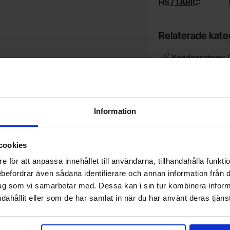
HS / TARIC:
Relaterade kate
Kondensatorer 
Vill du jobba på Electrokit?
Information
V
Läs mer om att jobba på electrokit
g
F
cookies
e för att anpassa innehållet till användarna, tillhandahålla funkt
rebefordrar även sådana identifierare och annan information från di
Nyhetsbrev
ag som vi samarbetar med. Dessa kan i sin tur kombinera info
Jag önskar erbjudanden, rabatter och produktnyheter direkt till min inkorg!
dahållit eller som de har samlat in när du har använt deras tjänst
Du kommer att få ca 1 utskick / månad. Avbryt enkelt när du vill.
Din e-post