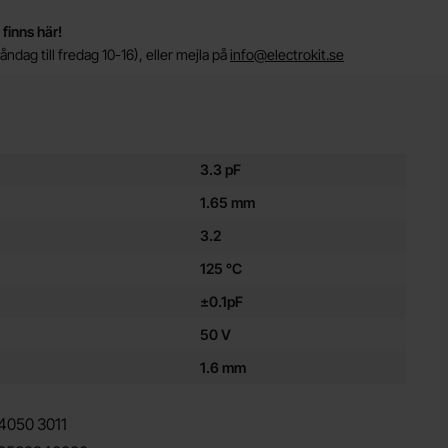
 finns här!
ndag till fredag 10-16), eller mejla på
info@electrokit.se
ör denna produkt
3.3 pF
1.65 mm
3.2
125 °C
±0.1pF
50 V
1.6 mm
4050
3011