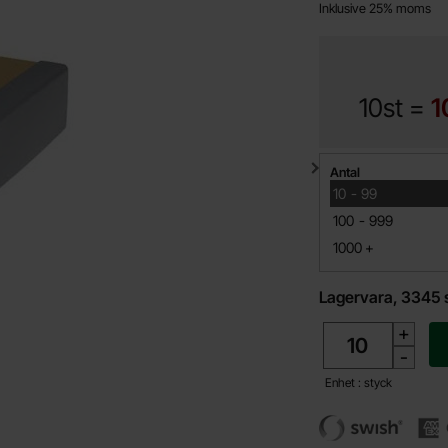
Inklusive 25% moms
10st =
1
Mängdrabatt
Antal
till
10
-
99
till
100
-
999
till
1000
+
Lagervara, 3345 
antal
+
-
Enhet : styck