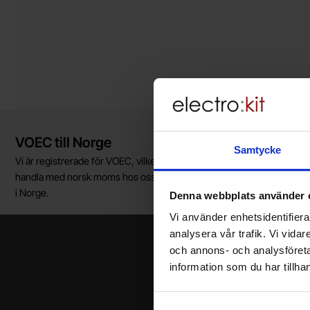
Kort allmän information
VOEC till Norge
Samtycke
Vi är registrerade för VOEC, vilket innebär at våra norska kunder kan
handla med norsk moms hos oss, och slipper avgifter för införtullnin
i Norge.
Denna webbplats använder 
Vi använder enhetsidentifierar
analysera vår trafik. Vi vida
och annons- och analysföret
information som du har tillhan
Ditt namn