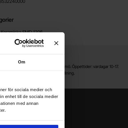
8532240000
gorier
/
Keramiska SMD 1206
Lagerbutik i Malmö
Om
älkommen till vår nya lagerbutik i Malmö. Öppettider: vardagar 10-17.
ör snabbare service, gör en förbeställning.
ioner för sociala medier och
n enhet till de sociala medier
rmationen med annan
er.