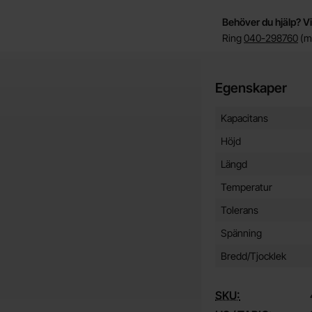
Behöver du hjälp? Vi
Ring
040-298760
(må
Egenskaper
Egenskaper/attribut f
Attribut
Värde
Kapacitans
Höjd
Längd
Temperatur
Tolerans
Spänning
Bredd/Tjocklek
SKU: