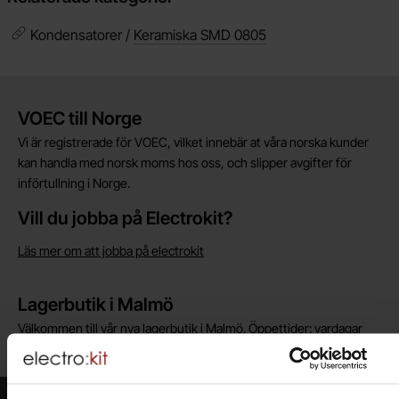
Kondensatorer /
Keramiska SMD 0805
Kort allmän information
VOEC till Norge
Vi är registrerade för VOEC, vilket innebär at våra norska kunder
kan handla med norsk moms hos oss, och slipper avgifter för
införtullning i Norge.
Vill du jobba på Electrokit?
Läs mer om att jobba på electrokit
Lagerbutik i Malmö
Välkommen till vår nya lagerbutik i Malmö. Öppettider: vardagar
10-17. För snabbare service, gör en förbeställning.