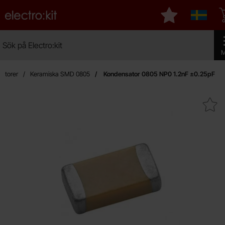
Startsidan för Electro:kit
Mina favoriter
Sverige
Sök
Sök på Electro:kit
Geno
M
atorer
Keramiska SMD 0805
Kondensator 0805 NP0 1.2nF ±0.25pF
Makera kondensator 0805 NP0 1.