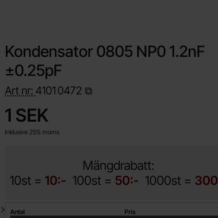
Kondensator 0805 NP0 1.2nF
±0.25pF
Art nr:
4101
0472
Handla denna produkt Kondensator 0805 NP0 1.2nF ±0.25pF
pris
1 SEK
Inklusive 25% moms
Mängdrabatt:
10st =
10:-
100st =
50:-
1000st =
300
Mängdrabatt
Antal
Pris