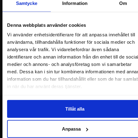
Samtycke
Information
Om
Nyhetsbrev
Jag önskar erbjudanden, rabatter och produktnyheter direkt till min
inkorg!
Denna webbplats använder cookies
Du kommer att få ca 1 utskick / månad. Avbryt enkelt när du vill.
Vi använder enhetsidentifierare för att anpassa innehållet till
Ditt namn
användarna, tillhandahålla funktioner för sociala medier och
analysera vår trafik. Vi vidarebefordrar även sådana
Din e-post
identifierare och annan information från din enhet till de socia
medier och annons- och analysföretag som vi samarbetar
med. Dessa kan i sin tur kombinera informationen med anna
information som du har tillhandahållit eller som de har samlat
in när du har använt deras tjänster.
Tillåt alla
Sidfot Blandad info och länkar
Anpassa
Allmänt