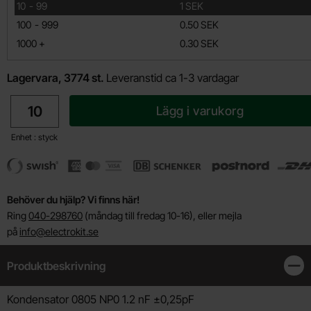
till
10
-
99
1 SEK
till
100
-
999
0.50 SEK
till
1000
+
0.30 SEK
Lagervara, 3774 st.
Leveranstid ca 1-3 vardagar
antal
Lägg i varukorg
Enhet : styck
Behöver du hjälp? Vi finns här!
Ring
040-298760
(måndag till fredag 10-16), eller mejla
på
info@electrokit.se
Produktbeskrivning
Stän
Produktbeskrivning
Kondensator 0805 NP0 1.2 nF ±0,25pF