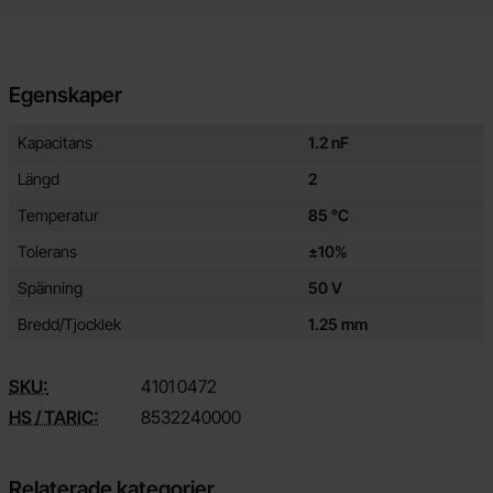
Egenskaper
Egenskaper/attribut för denna produkt
Attribut
Värde
Kapacitans
1.2 nF
Längd
2
Temperatur
85 °C
Tolerans
±10%
Spänning
50 V
Bredd/Tjocklek
1.25 mm
SKU:
4101
0472
HS / TARIC:
8532240000
Relaterade kategorier