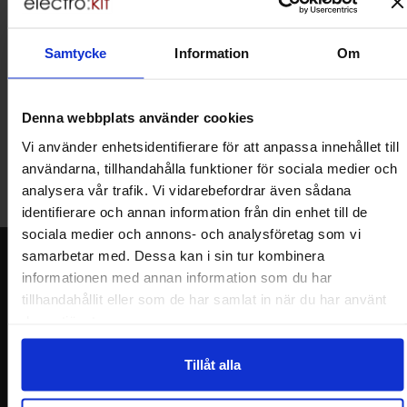
kan handla med norsk moms hos oss, och slipper avgifter för
införtullning i Norge.
Samtycke
Information
Om
Vill du jobba på Electrokit?
Läs mer om att jobba på electrokit
Denna webbplats använder cookies
Vi använder enhetsidentifierare för att anpassa innehållet till
Lagerbutik i Malmö
användarna, tillhandahålla funktioner för sociala medier och
Välkommen till vår nya lagerbutik i Malmö. Öppettider: vardagar
analysera vår trafik. Vi vidarebefordrar även sådana
10-17. För snabbare service, gör en förbeställning.
identifierare och annan information från din enhet till de
sociala medier och annons- och analysföretag som vi
samarbetar med. Dessa kan i sin tur kombinera
Nyhetsbrev
informationen med annan information som du har
Jag önskar erbjudanden, rabatter och produktnyheter direkt till min
tillhandahållit eller som de har samlat in när du har använt
inkorg!
deras tjänster.
Du kommer att få ca 1 utskick / månad. Avbryt enkelt när du vill.
Ditt namn
Tillåt alla