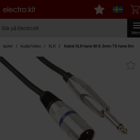
Startsidan för Electro:kit
Mina favoriter
Sverige
Sök
Sök på Electro:kit
Genomf
Men
Adapter
Audio/Video
XLR
Kabel XLR hane till 6.3mm TS hane 6m
Makera kabel XLR hane till 6.3m