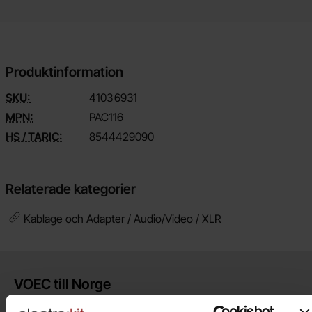
Produktinformation
SKU:
4103
6931
MPN:
PAC116
HS / TARIC:
8544429090
Relaterade kategorier
Kablage och Adapter / Audio/Video /
XLR
Kort allmän information
VOEC till Norge
Vi är registrerade för VOEC, vilket innebär at våra norska kunder