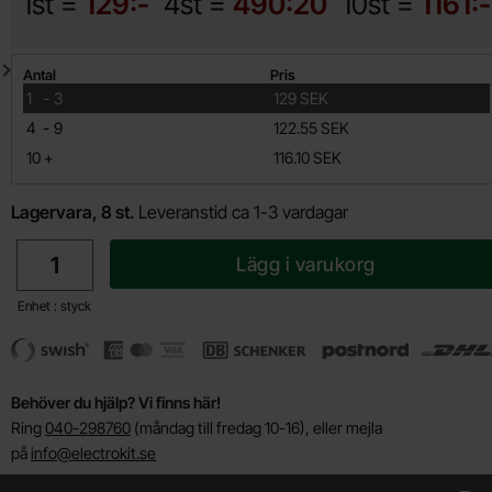
1st =
129:-
4st =
490:20
10st =
1161:-
Mängdrabatt
Antal
Pris
till
1
-
3
129 SEK
till
4
-
9
122.55 SEK
till
10
+
116.10 SEK
Lagervara, 8 st.
Leveranstid ca 1-3 vardagar
antal
Lägg i varukorg
Enhet : styck
Behöver du hjälp? Vi finns här!
Ring
040-298760
(måndag till fredag 10-16), eller mejla
på
info@electrokit.se