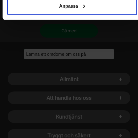
Din e-post
Anpassa
Sidfot Blandad info och länkar
Allmänt
Att handla hos oss
Kundtjänst
Tryggt och säkert