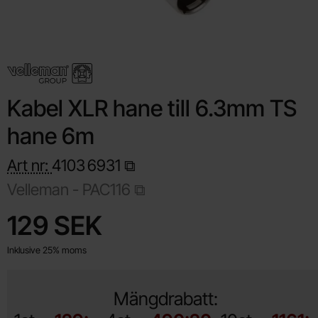
Kabel XLR hane till 6.3mm TS
hane 6m
Art nr:
4103
6931
Velleman -
PAC116
Handla denna produkt Kabel XLR hane till 6.3mm TS hane 6m
pris
129 SEK
Inklusive 25% moms
Mängdrabatt: