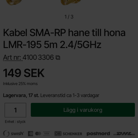
1
/
3
Kabel SMA-RP hane till hona
LMR-195 5m 2.4/5GHz
Art nr:
4100
3306
Handla denna produkt Kabel SMA-RP hane till hona LMR-195 
pris
149 SEK
Inklusive 25% moms
Lagervara, 17 st.
Leveranstid ca 1-3 vardagar
antal
Lägg i varukorg
Enhet : styck