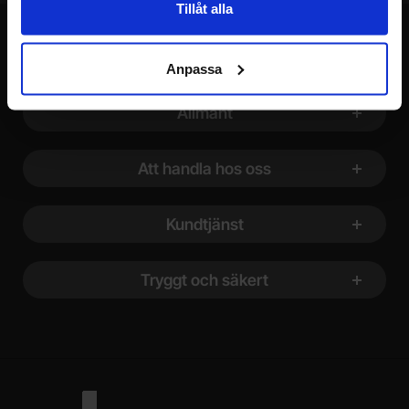
Tillåt alla
Anpassa
Sidfot Blandad info och länkar
Allmänt
Att handla hos oss
Kundtjänst
Tryggt och säkert