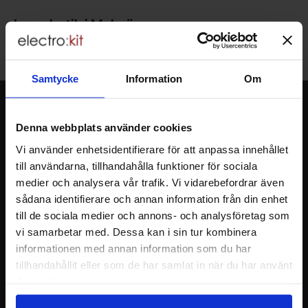
Lagerbutik i Malmö
Välkommen till vår nya lagerbutik i Malmö. Öppettider: vardagar
10-17. För snabbare service, gör en förbeställning.
Samtycke
Information
Om
Nyhetsbrev
Denna webbplats använder cookies
Jag önskar erbjudanden, rabatter och produktnyheter direkt till min
inkorg!
Vi använder enhetsidentifierare för att anpassa innehållet
Du kommer att få ca 1 utskick / månad. Avbryt enkelt när du vill.
till användarna, tillhandahålla funktioner för sociala
Ditt namn
medier och analysera vår trafik. Vi vidarebefordrar även
sådana identifierare och annan information från din enhet
till de sociala medier och annons- och analysföretag som
Din e-post
vi samarbetar med. Dessa kan i sin tur kombinera
informationen med annan information som du har
tillhandahållit eller som de har samlat in när du har använt
deras tjänster.