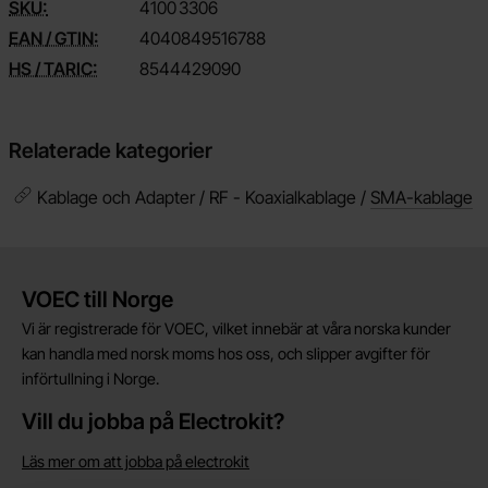
SKU:
4100
3306
EAN / GTIN:
4040849516788
HS / TARIC:
8544429090
Relaterade kategorier
Kablage och Adapter / RF - Koaxialkablage /
SMA-kablage
Kort allmän information
VOEC till Norge
Vi är registrerade för VOEC, vilket innebär at våra norska kunder
kan handla med norsk moms hos oss, och slipper avgifter för
införtullning i Norge.
Vill du jobba på Electrokit?
Läs mer om att jobba på electrokit