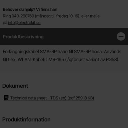
Behöver du hjälp? Vi finns här!
Ring
040-298760
(måndag till fredag 10-16), eller mejla
på
info@electrokit.se
Produktbeskrivning
Stän
Produktbeskrivning
Förlängningskabel SMA-RP hane till SMA-RP hona. Används
till t.ex. WLAN. Kabel: LMR-195 (lågförlust variant av RG58).
Dokument
Technical data sheet - TDS (en)
(pdf,
259.18 KB
)
Produktinformation