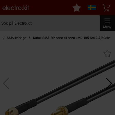
Startsidan för Electro:kit
Mina favoriter
Sverige
Sök
Sök på Electro:kit
Genomför 
Meny
e
SMA-kablage
Kabel SMA-RP hane till hona LMR-195 5m 2.4/5GHz
Makera kabel SMA-RP hane till hona LM