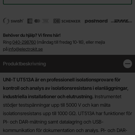
Behöver du hjälp? Vi finns här!
Ring
040-298760
(måndag till fredag 10-16), eller mejla
på
info@electrokit.se
Produktbeskrivning
Stän
Produktbeskrivning
UNI-T UT513A är en professionell isolationsprovare för
kontroll och analys av isolationsresistans i elanläggningar,
industriella installationer och elutrustning.
Instrumentet
stödjer testspänningar upp till 5000 V och kan mäta
isolationsresistans upp till 1000 GΩ. UT513A har funktioner för
PI- och DAR-mätning samt datalagring och USB-
kommunikation för dokumentation och analys. PI- och DAR-