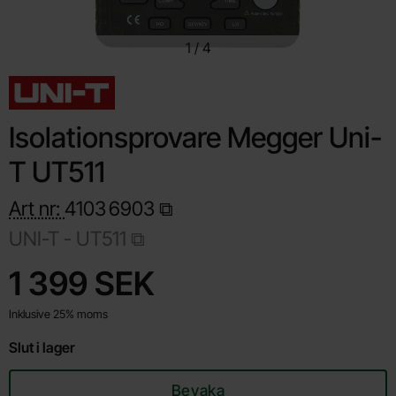
1
/
4
Isolationsprovare Megger Uni-
T UT511
Art nr:
4103
6903
UNI-T -
UT511
Handla denna produkt Isolationsprovare Megger Uni-T UT511
pris
1 399 SEK
Inklusive 25% moms
Slut i lager
Bevaka