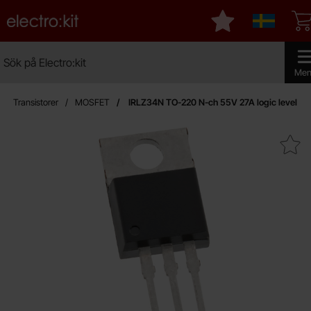
Startsidan för Electro:kit
Mina favoriter
Sverige
Sök
Sök på Electro:kit
Genomf
Men
Transistorer
MOSFET
IRLZ34N TO-220 N-ch 55V 27A logic level
Makera iRLZ34N TO-220 N-ch 55V 27