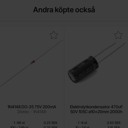
Andra köpte också
Makera 1N4148 DO-35 75V 200mA som favorit
Makera elektrolytkondensator 470uF 50V 
1N4148 DO-35 75V 200mA
Elektrolytkondensator 470uF
Diotec - 1N4148
50V 105C ø10x20mm 2000h
Mängdrabatt
Mängdrabatt
Från
Från
Antal
Pris /st
till
Antal
Pris /st
till
1
-
99
st
0.25 SEK
1
-
9
st
3.50 SEK
0.10 SEK
2.25 SEK
till
till
100
-
249
st
0.20 SEK
10
-
24
st
3.15 SEK