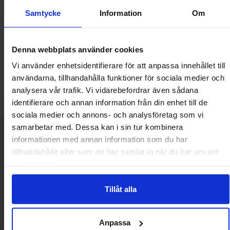
Samtycke
Information
Om
Mängdrabatt
Från
Antal
Pris /st
till
1
-
24
st
1 SEK
tidigare pris
0.50 SEK
0.25 SEK
till
25
-
99
st
0.75 SEK
rea pris
0.25 SEK
till
100
-
499
st
0.50 SEK
Inklusive 25% moms
Inklusive 25% moms
Denna webbplats använder cookies
Köp
Köp
(
50
st)
(
10
st)
Enhet:
Enhet:
st
st
Vi använder enhetsidentifierare för att anpassa innehållet till
användarna, tillhandahålla funktioner för sociala medier och
Lagervara, 4576 st
Lagervara, 1277 st
Art. nr
Art. nr
4051
0007
4031
0004
analysera vår trafik. Vi vidarebefordrar även sådana
identifierare och annan information från din enhet till de
sociala medier och annons- och analysföretag som vi
samarbetar med. Dessa kan i sin tur kombinera
Kort allmän information
VOEC till Norge
informationen med annan information som du har
tillhandahållit eller som de har samlat in när du har använt
Vi är registrerade för VOEC, vilket innebär at våra norska kunder
deras tjänster.
kan handla med norsk moms hos oss, och slipper avgifter för
införtullning i Norge.
Tillåt alla
Vill du jobba på Electrokit?
Läs mer om att jobba på electrokit
Anpassa