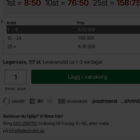
1st =
8:50
10st =
76:50
25st =
158:7
Mängdrabatt
Antal
Pris
till
1
-
9
8.50 SEK
till
10
-
24
7.65 SEK
till
25
+
6.35 SEK
Lagervara, 117 st.
Leveranstid ca 1-3 vardagar
antal
Lägg i varukorg
Enhet : styck
Behöver du hjälp? Vi finns här!
Ring
040-298760
(måndag till fredag 10-16), eller mejla
på
info@electrokit.se