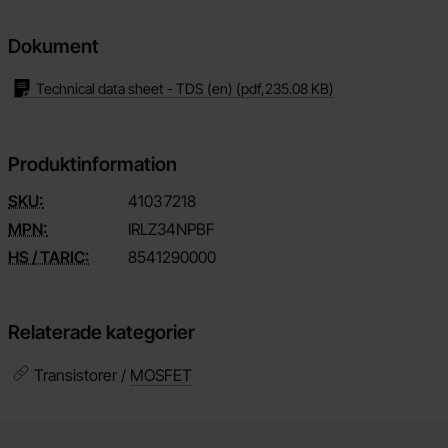
Dokument
Technical data sheet - TDS (en)
(pdf,
235.08 KB
)
Produktinformation
SKU:
4103
7218
MPN:
IRLZ34NPBF
HS / TARIC:
8541290000
Relaterade kategorier
Transistorer /
MOSFET