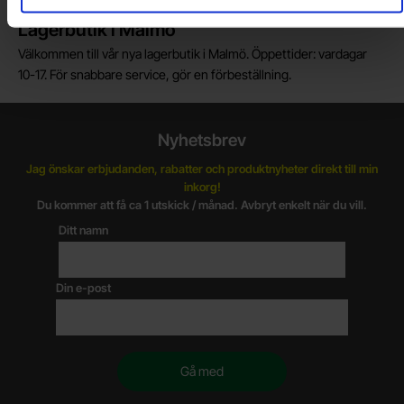
Lagerbutik i Malmö
Välkommen till vår nya lagerbutik i Malmö. Öppettider: vardagar
10-17. För snabbare service, gör en förbeställning.
Nyhetsbrev
Jag önskar erbjudanden, rabatter och produktnyheter direkt till min
inkorg!
Du kommer att få ca 1 utskick / månad. Avbryt enkelt när du vill.
Ditt namn
Din e-post