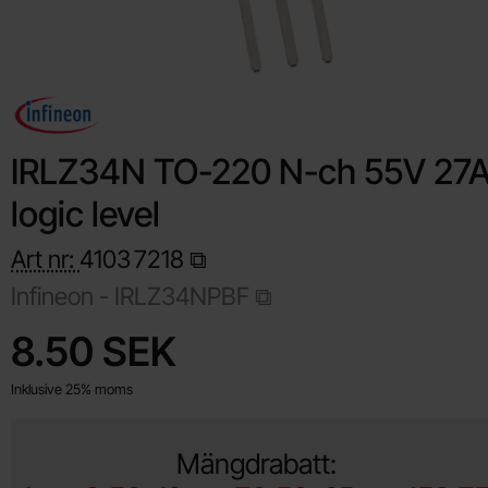
IRLZ34N TO-220 N-ch 55V 27
logic level
Art nr:
4103
7218
Infineon -
IRLZ34NPBF
Handla denna produkt IRLZ34N TO-220 N-ch 55V 27A logic lev
pris
8.50 SEK
Inklusive 25% moms
Mängdrabatt: