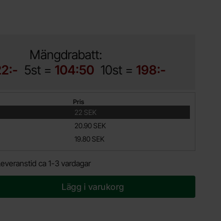
Mängdrabatt:
2:-
5st =
104:50
10st =
198:-
Pris
22 SEK
20.90 SEK
19.80 SEK
Leveranstid ca 1-3 vardagar
Lägg i varukorg