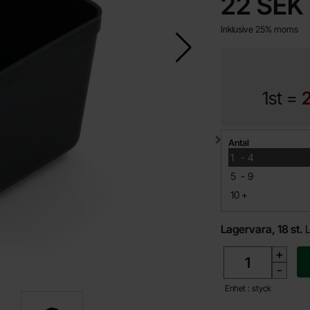
pris
22 SEK
Inklusive 25% moms
1st =
2
Mängdrabatt
Antal
till
1
-
4
till
5
-
9
till
10
+
Lagervara, 18 st.
antal
+
-
Enhet : styck