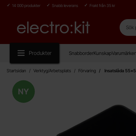
14 000 produkter
Snabb leverans
Frakt från 35 kr
Sök
Sök på E
Startsidan för Electro:kit
Produkter
Snabborder
Kunskap
Varumärke
Startsidan
Verktyg/Arbetsplats
Förvaring
Insatslåda 55x5
Ny