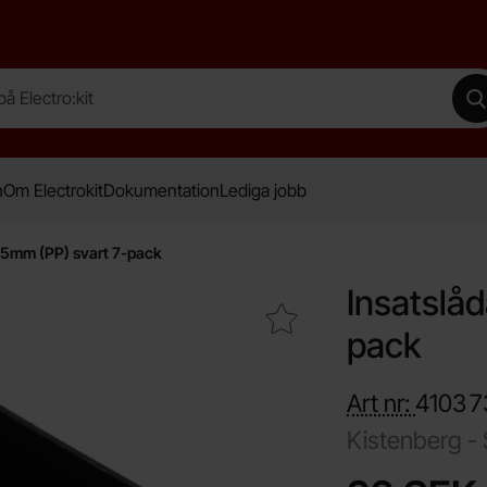
lectro:kit
G
n
Om Electrokit
Dokumentation
Lediga jobb
5mm (PP) svart 7-pack
Insatslå
Makera insatslåda 55x55mm (PP) svart 7-pack som favor
pack
Art nr:
4103
7
Kistenberg -
Handla denna prod