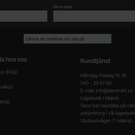
Din e-post
la hos oss
Kundtjänst
gor (FAQ)
Måndag-Fredag 10-16
040 - 29 87 60
villkor
E-mail: info@electrokit.se
Lagerbutik i Malmö
neköp
Varor kan beställas på näte
avhämtning i vår lagerbuti
Västkustvägen 7 i Malmö.