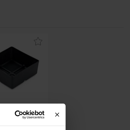
0A som favorit
atslåda 110x110mm (PP) svart 4-pack som favorit
110x110mm (PP) svart 4-
pack
berg - S411 110x110
Från