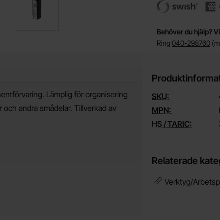
Behöver du hjälp? Vi
Ring
040-298760
(må
Produktinforma
ntförvaring. Lämplig för organisering
SKU:
 och andra smådelar. Tillverkad av
MPN:
HS / TARIC:
Relaterade kate
Verktyg/Arbetsp