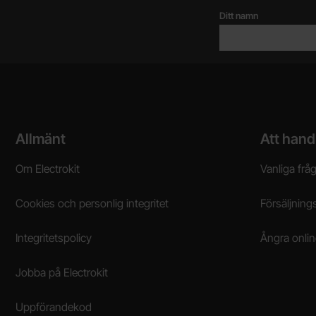
Ditt namn
Sidfot Blandad info och länkar
Allmänt
Att hand
Om Electrokit
Vanliga frå
Cookies och personlig integritet
Försäljnings
Integritetspolicy
Ångra onli
Jobba på Electrokit
Uppförandekod