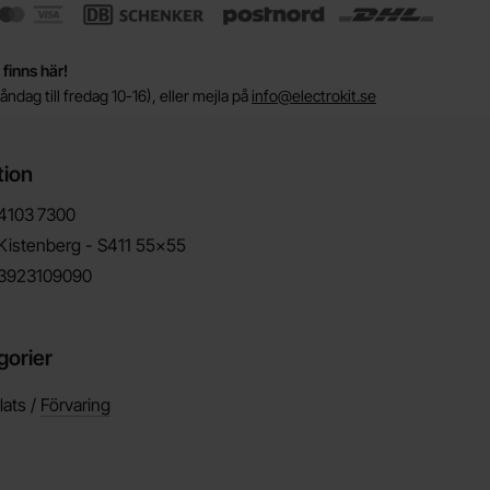
 finns här!
ndag till fredag 10-16), eller mejla på
info@electrokit.se
tion
4103
7300
Kistenberg - S411 55x55
3923109090
gorier
lats /
Förvaring