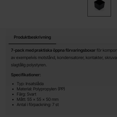
Produktbeskrivning
Produktbeskrivning
7-pack med praktiska öppna förvaringsboxar
för kompone
av exempelvis motstånd, kondensatorer, kontakter, skruvar
slagtålig polystyren.
Specifikationer:
Typ: Insatslåda
Material: Polypropylen (PP)
Färg: Svart
Mått: 55 × 55 × 50 mm
Antal i förpackning: 7 st