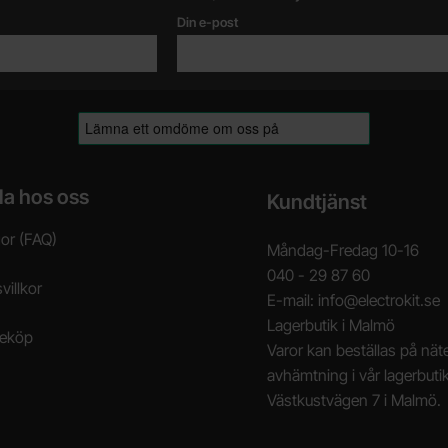
Din e-post
la hos oss
Kundtjänst
gor (FAQ)
Måndag-Fredag 10-16
040 - 29 87 60
villkor
E-mail: info@electrokit.se
Lagerbutik i Malmö
neköp
Varor kan beställas på näte
avhämtning i vår lagerbuti
Västkustvägen 7 i Malmö.