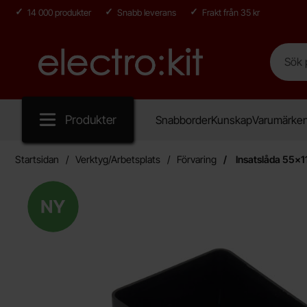
14 000 produkter
Snabb leverans
Frakt från 35 kr
Sök
Sök på E
Startsidan för Electro:kit
Produkter
Snabborder
Kunskap
Varumärke
Startsidan
Verktyg/Arbetsplats
Förvaring
Insatslåda 55x1
Ny