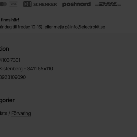
 finns här!
ndag till fredag 10-16), eller mejla på
info@electrokit.se
tion
4103
7301
Kistenberg - S411 55x110
3923109090
gorier
lats /
Förvaring