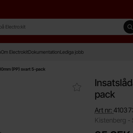
lectro:kit
G
n
Om Electrokit
Dokumentation
Lediga jobb
10mm (PP) svart 5-pack
Insatslå
Makera insatslåda 55x110mm (PP) svart 5-pack som favo
pack
Art nr:
4103
7
Kistenberg -
Handla denna prod