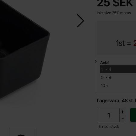
pris
25 SEK
Inklusive 25% moms
1st =
Mängdrabatt
Antal
till
1
-
4
till
5
-
9
till
10
+
Lagervara, 48 st.
antal
+
-
Enhet : styck