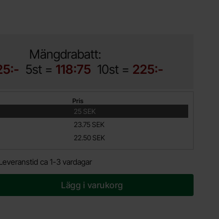
Mängdrabatt:
25:-
5st =
118:75
10st =
225:-
Pris
25 SEK
23.75 SEK
22.50 SEK
Leveranstid ca 1-3 vardagar
Lägg i varukorg