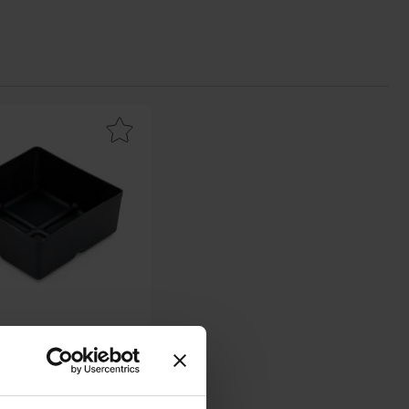
0A som favorit
atslåda 110x110mm (PP) svart 4-pack som favorit
110x110mm (PP) svart 4-
pack
berg - S411 110x110
Från