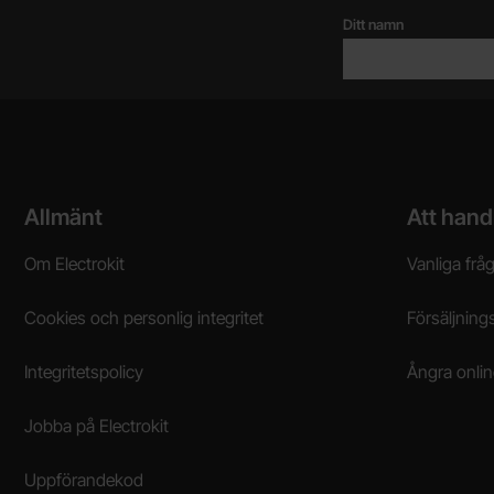
Ditt namn
Sidfot Blandad info och länkar
Allmänt
Att hand
Om Electrokit
Vanliga frå
Cookies och personlig integritet
Försäljnings
Integritetspolicy
Ångra onli
Jobba på Electrokit
Uppförandekod