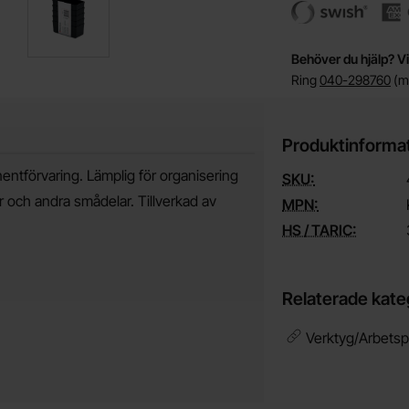
Behöver du hjälp? Vi
Ring
040-298760
(må
Produktinforma
ntförvaring. Lämplig för organisering
SKU:
 och andra smådelar. Tillverkad av
MPN:
HS / TARIC:
Relaterade kate
Verktyg/Arbetsp