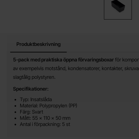
Produktbeskrivning
Produktbeskrivning
5-pack med praktiska öppna förvaringsboxar
för kompone
av exempelvis motstånd, kondensatorer, kontakter, skruvar
slagtålig polystyren.
Specifikationer:
Typ: Insatslåda
Material: Polypropylen (PP)
Färg: Svart
Mått: 55 × 110 × 50 mm
Antal i förpackning: 5 st