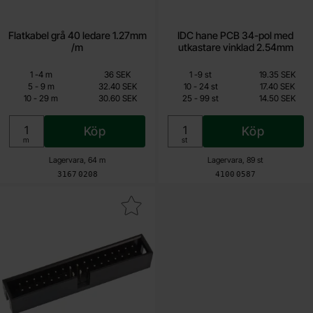
Flatkabel grå 40 ledare 1.27mm
IDC hane PCB 34-pol med
/m
utkastare vinklad 2.54mm
Mängdrabatt
Mängdrabatt
Från
Från
Antal
Pris /m
till
Antal
Pris /st
till
1
-
4
m
36 SEK
1
-
9
st
19.35 SEK
27 SEK
11.60 SEK
till
till
5
-
9
m
32.40 SEK
10
-
24
st
17.40 SEK
till
till
10
-
29
m
30.60 SEK
25
-
99
st
14.50 SEK
Inklusive 25% moms
Inklusive 25% moms
Köp
Köp
Enhet:
Enhet:
m
st
Lagervara, 64 m
Lagervara, 89 st
Art. nr
Art. nr
3167
0208
4100
0587
Makera iDC hane PCB 34-pol 2.54mm som favorit