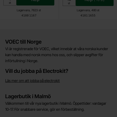
Enhet:
st
Enhet:
st
Lagervara, 7623 st
Lagervara, 480 st
Art. nr
Art. nr
4100
1167
4101
1655
Kort allmän information
VOEC till Norge
Vi är registrerade för VOEC, vilket innebär at våra norska kunder
kan handla med norsk moms hos oss, och slipper avgifter för
införtullning i Norge.
Vill du jobba på Electrokit?
Läs mer om att jobba på electrokit
Lagerbutik i Malmö
Välkommen till vår nya lagerbutik i Malmö. Öppettider: vardagar
10-17. För snabbare service, gör en förbeställning.