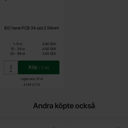
IDC hane PCB 34-pol 2.54mm
Mängdrabatt
Från
Antal
Pris /st
till
1
-
9
st
4.90 SEK
2.95 SEK
till
10
-
24
st
4.40 SEK
till
25
-
99
st
3.65 SEK
Inklusive 25% moms
Köp
(
2
st)
Enhet:
st
Lagervara, 61 st
Art. nr
4100
2276
Andra köpte också