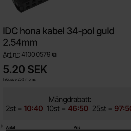
IDC hona kabel 34-pol guld
2.54mm
Art nr:
4100
0579
Handla denna produkt IDC hona kabel 34-pol guld 2.54mm
pris
5.20 SEK
Inklusive 25% moms
Mängdrabatt:
2st =
10:40
10st =
46:50
25st =
97:5
Mängdrabatt
Antal
Pris