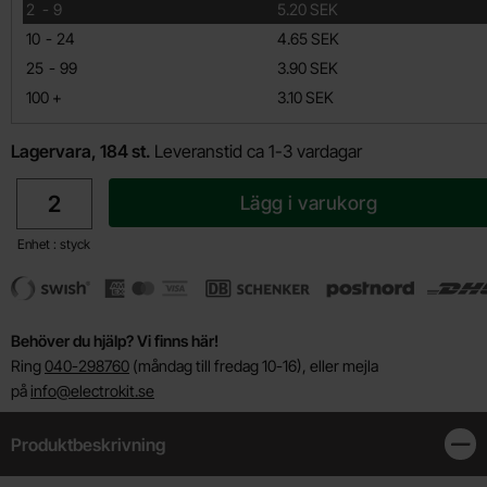
till
2
-
9
5.20 SEK
till
10
-
24
4.65 SEK
till
25
-
99
3.90 SEK
till
100
+
3.10 SEK
Lagervara, 184 st.
Leveranstid ca 1-3 vardagar
antal
Lägg i varukorg
Enhet : styck
Behöver du hjälp? Vi finns här!
Ring
040-298760
(måndag till fredag 10-16), eller mejla
på
info@electrokit.se
Produktbeskrivning
Stän