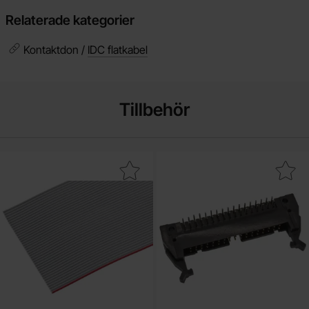
Relaterade kategorier
Kontaktdon /
IDC flatkabel
Tillbehör
Makera flatkabel grå 40 ledare 1.27mm /m som favorit
Makera iDC hane PCB 34-pol med utkasta