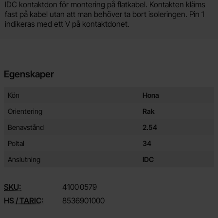
Produktbeskrivning
IDC kontaktdon för montering på flatkabel. Kontakten kläms
fast på kabel utan att man behöver ta bort isoleringen. Pin 1
indikeras med ett V på kontaktdonet.
Egenskaper
Egenskaper/attribut för denna produkt
Attribut
Värde
Kön
Hona
Orientering
Rak
Benavstånd
2.54
Poltal
34
Anslutning
IDC
SKU:
4100
0579
HS / TARIC:
8536901000