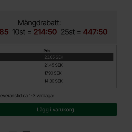
Mängdrabatt:
:85
10st =
214:50
25st =
447:50
Pris
23.85 SEK
21.45 SEK
17.90 SEK
14.30 SEK
Leveranstid ca 1-3 vardagar
Lägg i varukorg