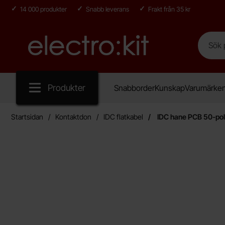
14 000 produkter
Snabb leverans
Frakt från 35 kr
Sök
Sök på E
Startsidan för Electro:kit
Produkter
Snabborder
Kunskap
Varumärke
Startsidan
Kontaktdon
IDC flatkabel
IDC hane PCB 50-po