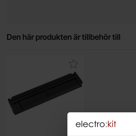
Den här produkten är tillbehör till
Makera iDC hona kabel 50-pol guld 2.54mm som favorit