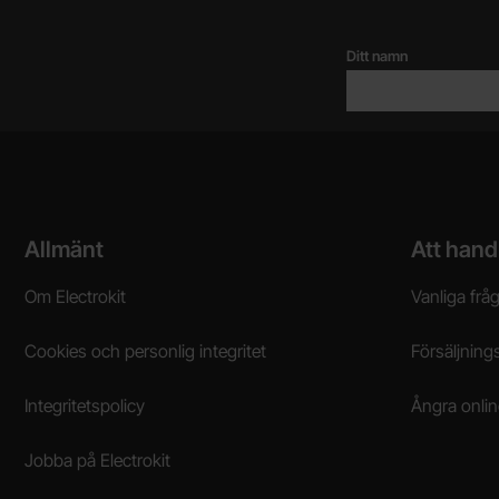
Ditt namn
Sidfot Blandad info och länkar
Allmänt
Att hand
Om Electrokit
Vanliga frå
Cookies och personlig integritet
Försäljnings
Integritetspolicy
Ångra onli
Jobba på Electrokit