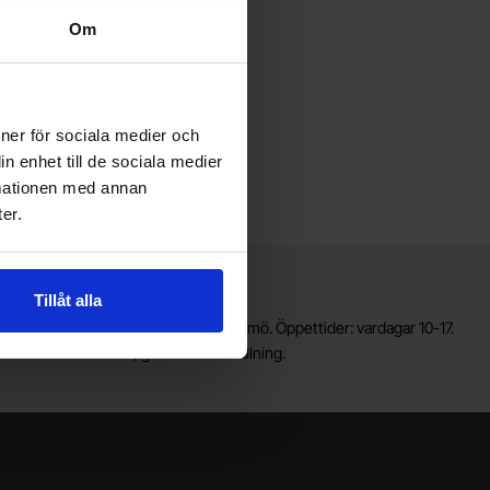
Om
ioner för sociala medier och
n enhet till de sociala medier
rmationen med annan
er.
Lagerbutik i Malmö
Tillåt alla
älkommen till vår nya lagerbutik i Malmö. Öppettider: vardagar 10-17.
ör snabbare service, gör en förbeställning.