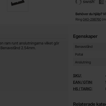
Behöver du hjälp? Vi
Ring
040-298760
(må
Egenskaper
n ram runt anslutningarna vilket gör
Egenskaper/attribut f
Attribut
Värde
Benavstånd
nor. Benavstånd 2.54mm.
Poltal
Anslutning
SKU:
EAN / GTIN:
HS / TARIC:
Relaterade kate