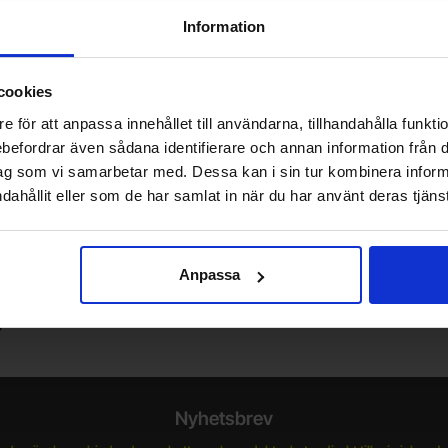
Information
cookies
e för att anpassa innehållet till användarna, tillhandahålla funkt
rebefordrar även sådana identifierare och annan information från di
ag som vi samarbetar med. Dessa kan i sin tur kombinera info
dahållit eller som de har samlat in när du har använt deras tjänst
Vill du jobba på Electrokit?
Anpassa
V
Läs mer om att jobba på electrokit
g
F
Nyhetsbrev