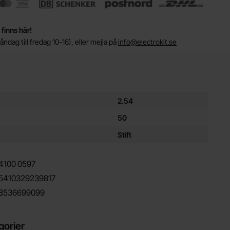
 finns här!
ndag till fredag 10-16), eller mejla på
info@electrokit.se
ör denna produkt
2.54
50
Stift
4100
0597
5410329239817
8536699099
gorier