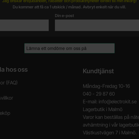
Jag önskar erbjudanden, rabatter och produktnyheter direkt till min inkorg!
Du kommer att få ca 1 utskick / månad. Avbryt enkelt när du vill.
Din e-post
la hos oss
Kundtjänst
gor (FAQ)
Måndag-Fredag 10-16
040 - 29 87 60
villkor
E-mail: info@electrokit.se
Lagerbutik i Malmö
neköp
Varor kan beställas på näte
avhämtning i vår lagerbuti
Västkustvägen 7 i Malmö.