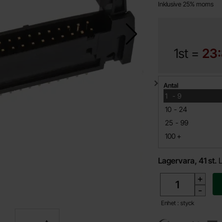
Inklusive 25% moms
1st =
23
Mängdrabatt
Antal
till
1
-
9
till
10
-
24
till
25
-
99
till
100
+
Lagervara, 41 st.
antal
+
-
Enhet : styck