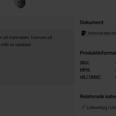
Dokument
Technical data sh
oler på marknaden. Exempel på
 mått se datablad.
Produktinforma
SKU:
MPN:
HS / TARIC:
Relaterade kate
Lödverktyg / Lö