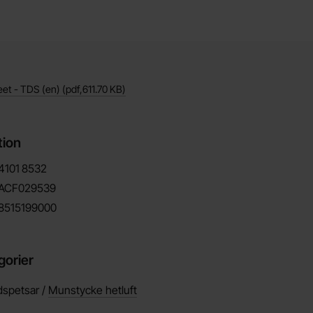
eet - TDS (en)
(pdf,
611.70 KB
)
tion
4101
8532
ACF029539
8515199000
gorier
dspetsar /
Munstycke hetluft