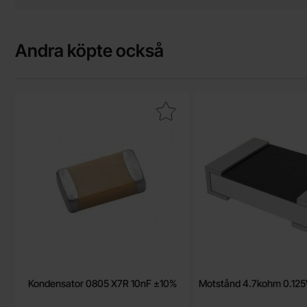
Andra köpte också
Makera kondensator 0805 X7R 10nF ±10% som favorit
Makera motstånd 4.
Kondensator 0805 X7R 10nF ±10%
Motstånd 4.7kohm 0.1