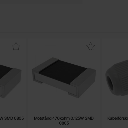
7kohm 0.125W SMD 0805 som favorit
Makera motstånd 470kohm 0.125W SMD 0805 s
Makera 
25W SMD 0805
Motstånd 470kohm 0.125W SMD
Kabelförsk
0805