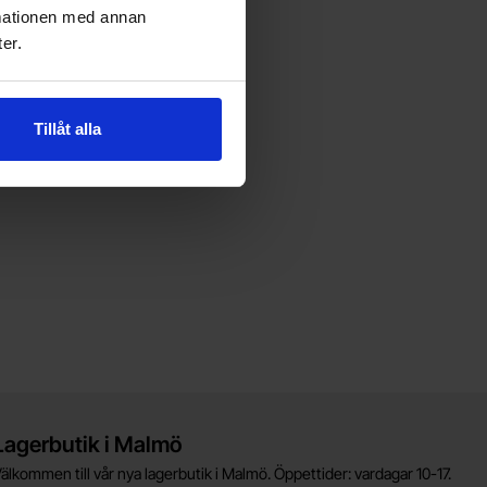
rmationen med annan
er.
Tillåt alla
Lagerbutik i Malmö
älkommen till vår nya lagerbutik i Malmö. Öppettider: vardagar 10-17.