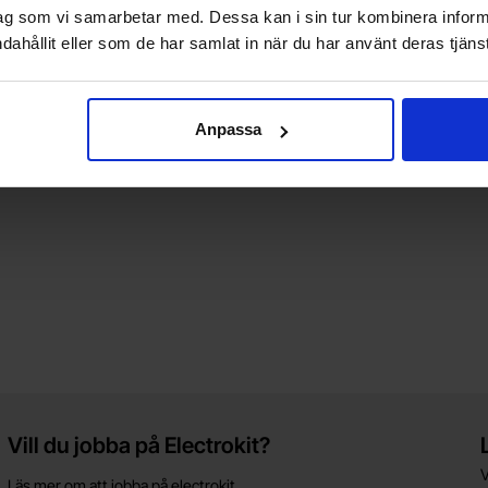
ag som vi samarbetar med. Dessa kan i sin tur kombinera info
dahållit eller som de har samlat in när du har använt deras tjänst
Anpassa
Vill du jobba på Electrokit?
V
Läs mer om att jobba på electrokit