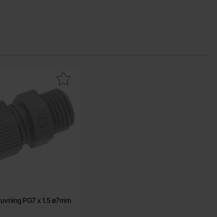
om favorit
kabelförskruvning PG7 x 1.5 ø7mm som favorit
ruvning PG7 x 1.5 ø7mm