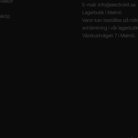
villkor
E-mail: info@electrokit.se
Lagerbutik i Malmö
neköp
Varor kan beställas på näte
avhämtning i vår lagerbuti
Västkustvägen 7 i Malmö.