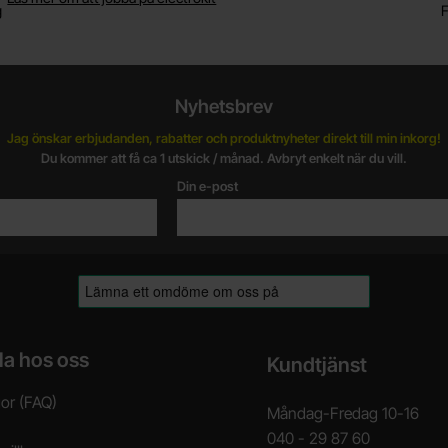
g
F
Nyhetsbrev
Jag önskar erbjudanden, rabatter och produktnyheter direkt till min inkorg!
Du kommer att få ca 1 utskick / månad. Avbryt enkelt när du vill.
Din e-post
la hos oss
Kundtjänst
gor (FAQ)
Måndag-Fredag 10-16
040 - 29 87 60