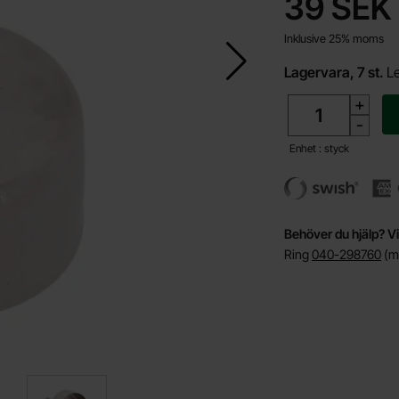
pris
39 SEK
Inklusive 25% moms
Lagervara, 7 st.
L
antal
+
-
Enhet : styck
Behöver du hjälp? Vi
Ring
040-298760
(må