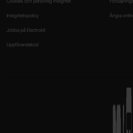
Cookies och personlig integritet
Försäljnings
Integritetspolicy
Ångra onli
Jobba på Electrokit
Uppförandekod