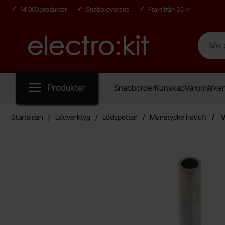
14 000 produkter
Snabb leverans
Frakt från 35 kr
Sök
Sök på E
Startsidan för Electro:kit
Produkter
Snabborder
Kunskap
Varumärke
Startsidan
Lödverktyg
Lödspetsar
Munstycke hetluft
V