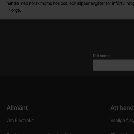
handla med norsk moms hos oss, och slipper avgifter för införtullnin
i Norge.
Ditt namn
Sidfot Blandad info och länkar
Allmänt
Att hand
Om Electrokit
Vanliga frå