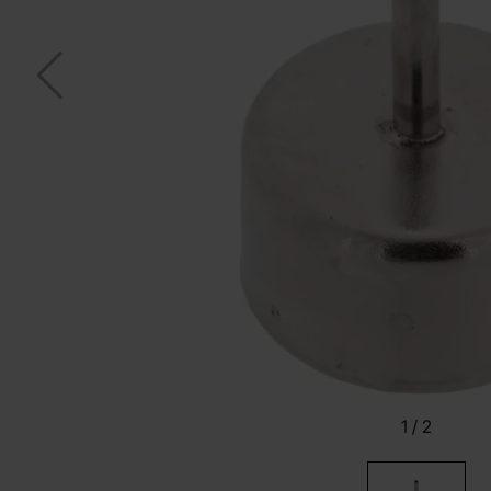
1
/
2