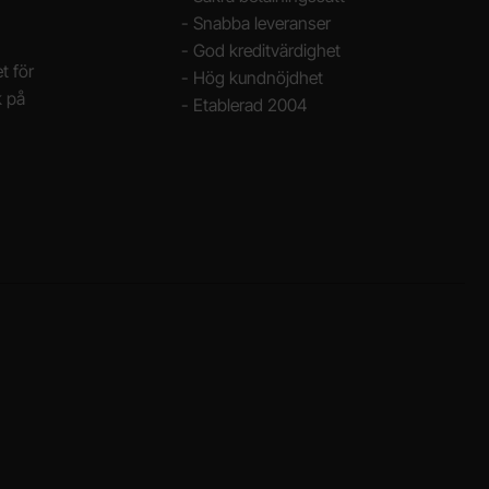
- Snabba leveranser
- God kreditvärdighet
t för
- Hög kundnöjdhet
k på
- Etablerad 2004