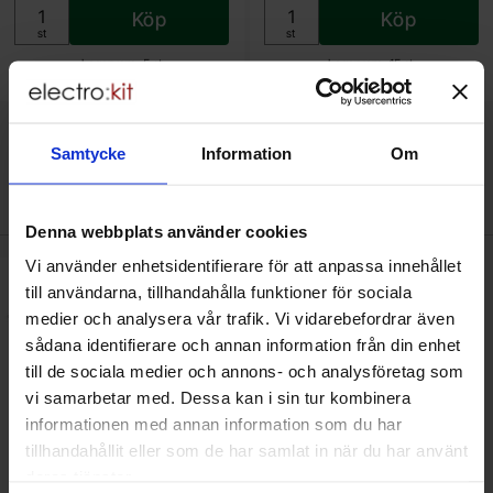
Köp
Köp
Enhet:
Enhet:
st
st
Lagervara, 5 st
Lagervara, 15 st
Art. nr
Art. nr
4101
8519
4101
8520
Samtycke
Information
Om
Den här produkten är tillbehör till
Denna webbplats använder cookies
Vi använder enhetsidentifierare för att anpassa innehållet
varmluftstation och lödstation 2-i-1 800W ST-8802 som favorit
till användarna, tillhandahålla funktioner för sociala
medier och analysera vår trafik. Vi vidarebefordrar även
sådana identifierare och annan information från din enhet
till de sociala medier och annons- och analysföretag som
vi samarbetar med. Dessa kan i sin tur kombinera
informationen med annan information som du har
tillhandahållit eller som de har samlat in när du har använt
deras tjänster.