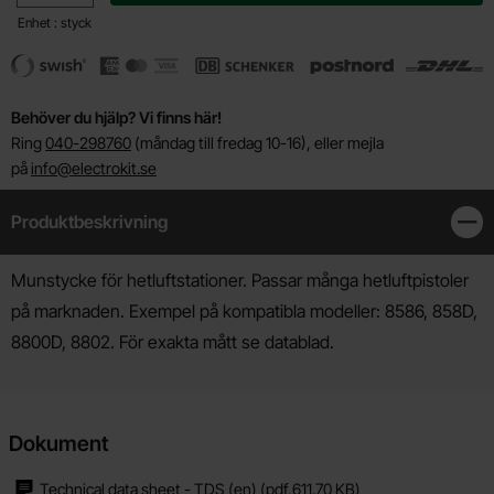
Enhet : styck
Behöver du hjälp? Vi finns här!
Ring
040-298760
(måndag till fredag 10-16), eller mejla
på
info@electrokit.se
Produktbeskrivning
Stän
Produktbeskrivning
Munstycke för hetluftstationer. Passar många hetluftpistoler
på marknaden. Exempel på kompatibla modeller: 8586, 858D,
8800D, 8802. För exakta mått se datablad.
Dokument
Technical data sheet - TDS (en)
(pdf,
611.70 KB
)