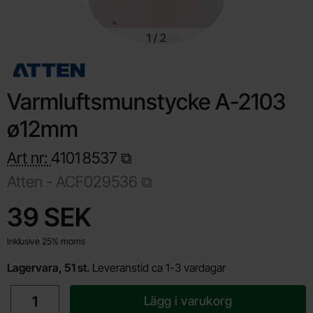
1
/
2
Varmluftsmunstycke A-2103
ø12mm
Art nr:
4101
8537
Atten -
ACF029536
Handla denna produkt Varmluftsmunstycke A-2103 ø12mm
pris
39 SEK
Inklusive 25% moms
Lagervara, 51 st.
Leveranstid ca 1-3 vardagar
antal
Lägg i varukorg