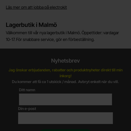
Läs mer om att jobba på electrokit
Lagerbutik i Malmö
Välkommen till vår nya lagerbutik i Malmö. Öppettider: vardagar
10-17. För snabbare service, gör en förbeställning.
Nyhetsbrev
Jag önskar erbjudanden, rabatter och produktnyheter direkt till min
inkorg!
Du kommer att få ca 1 utskick / månad. Avbryt enkelt när du vill.
Ditt namn
Din e-post