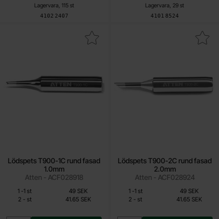
Lagervara, 115 st
Lagervara, 29 st
Art. nr
Art. nr
4102
2407
4101
8524
Makera lödspets T900-1C rund fasad 1.0mm som favorit
Makera lödspets T900-2C rund f
Lödspets T900-1C rund fasad
Lödspets T900-2C rund fasad
1.0mm
2.0mm
Atten - ACF028918
Atten - ACF028924
Från
Från
Mängdrabatt
Mängdrabatt
Antal
Pris /st
till
Antal
Pris /st
till
1
-
1
st
49 SEK
1
-
1
st
49 SEK
41.65 SEK
41.65 SEK
till
till
2
-
st
41.65 SEK
2
-
st
41.65 SEK
Inklusive 25% moms
Inklusive 25% moms