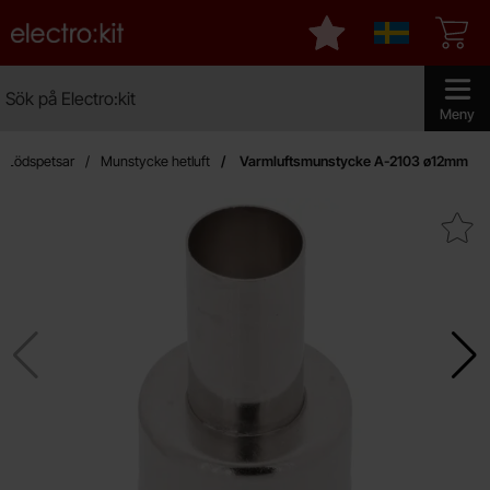
Startsidan för Electro:kit
Mina favoriter
Sverige
Sök
Sök på Electro:kit
Genomför 
Meny
Lödspetsar
Munstycke hetluft
Varmluftsmunstycke A-2103 ø12mm
Makera varmluftsmunstycke A-