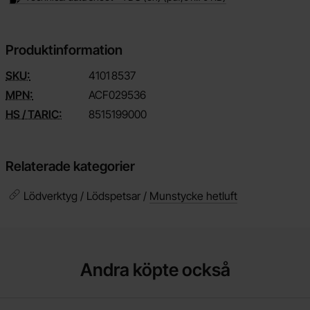
Produktinformation
SKU:
4101
8537
MPN:
ACF029536
HS / TARIC:
8515199000
Relaterade kategorier
Lödverktyg / Lödspetsar /
Munstycke hetluft
Andra köpte också