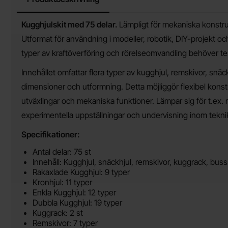
Produktbeskrivning
Kugghjulskit med 75 delar.
Lämpligt för mekaniska konstru
Utformat för användning i modeller, robotik, DIY-projekt 
typer av kraftöverföring och rörelseomvandling behöver t
Innehållet omfattar flera typer av kugghjul, remskivor, snäc
dimensioner och utformning. Detta möjliggör flexibel konst
utväxlingar och mekaniska funktioner. Lämpar sig för t.ex. 
experimentella uppställningar och undervisning inom tekni
Specifikationer:
Antal delar: 75 st
Innehåll: Kugghjul, snäckhjul, remskivor, kuggrack, buss
Rakaxlade Kugghjul: 9 typer
Kronhjul: 11 typer
Enkla Kugghjul: 12 typer
Dubbla Kugghjul: 19 typer
Kuggrack: 2 st
Remskivor: 7 typer