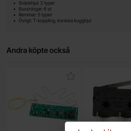
Snäckhjul: 2 typer
Bussningar: 6 st
Remmar: 5 typer
Övrigt: T-koppling, koniska kugghjul
Andra köpte också
Makera trådspel - byggsats som favorit
Makera mikrobrytare V4