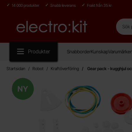
14 000 produkter
Snabb leverans
Frakt från 35 kr
Sök
Sök på E
Startsidan för Electro:kit
Produkter
Snabborder
Kunskap
Varumärke
Startsidan
Robot
Kraftöverföring
Gear pack - kugghjul o
Ny