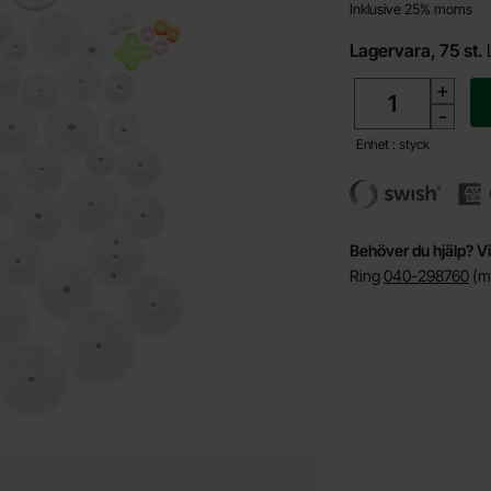
Inklusive 25% moms
Lagervara, 75 st.
antal
+
-
Enhet : styck
Behöver du hjälp? Vi
Ring
040-298760
(må