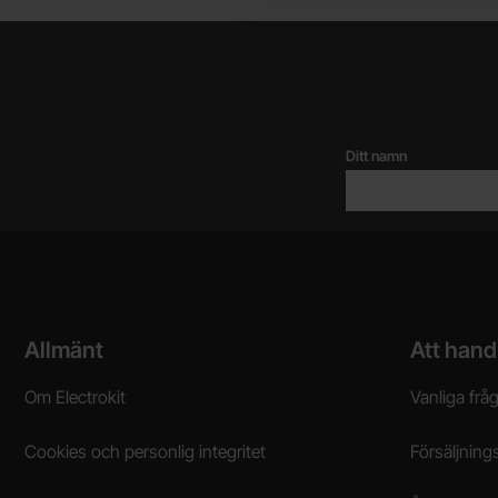
Ditt namn
Sidfot Blandad info och länkar
Allmänt
Att hand
Om Electrokit
Vanliga frå
Cookies och personlig integritet
Försäljnings