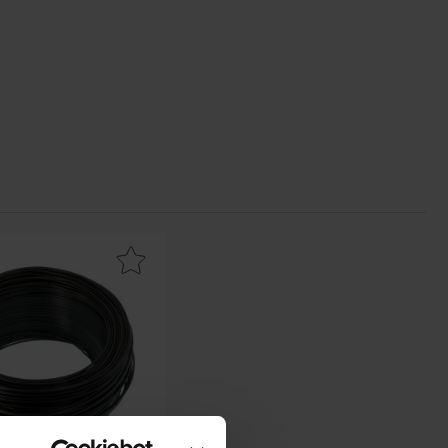
m favorit
pplingstråd 0.5mm² entrådig - svart som favorit