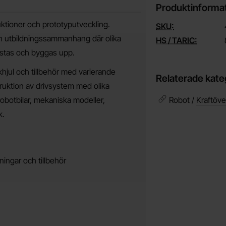
Produktinforma
ktioner och prototyputveckling.
SKU:
och utbildningssammanhang där olika
HS / TARIC:
estas och byggas upp.
khjul och tillbehör med varierande
Relaterade kate
ruktion av drivsystem med olika
robotbilar, mekaniska modeller,
Robot /
Kraftöve
k.
ningar och tillbehör