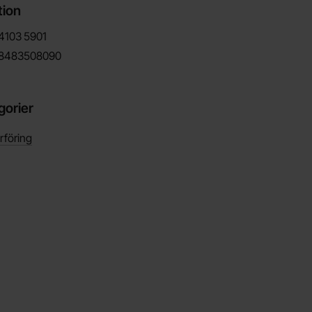
tion
4103
5901
8483508090
gorier
rföring