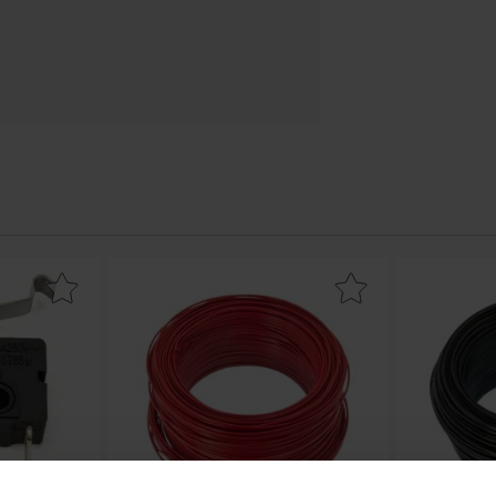
 on-(on) simulerad rullarm som favorit
Makera kopplingstråd 0.5mm² entrådig - röd so
Makera ko