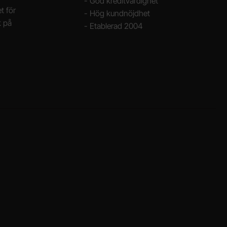
- God kreditvärdighet
t för
- Hög kundnöjdhet
k på
- Etablerad 2004