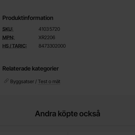
Produktinformation
SKU:
4103
5720
MPN:
XR2206
HS / TARIC:
8473302000
Relaterade kategorier
Byggsatser /
Test o mät
Andra köpte också