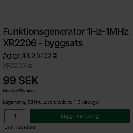
Funktionsgenerator 1Hz-1MHz
XR2206 - byggsats
Art nr:
4103
5720
XR2206
Handla denna produkt Funktionsgenerator 1Hz-1MHz XR2206 -
pris
99 SEK
Inklusive 25% moms
Lagervara, 53 frp.
Leveranstid ca 1-3 vardagar
antal
Lägg i varukorg
Enhet : Förpackning