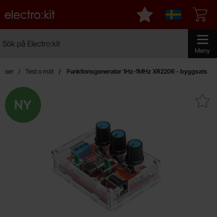
Startsidan för Electro:kit
Mina favoriter
Sverige
Sök
Sök på Electro:kit
Genomför 
Meny
atser
Test o mät
Funktionsgenerator 1Hz-1MHz XR2206 - byggsats
Ny
Makera funktionsgenerator 1Hz-1MHz 