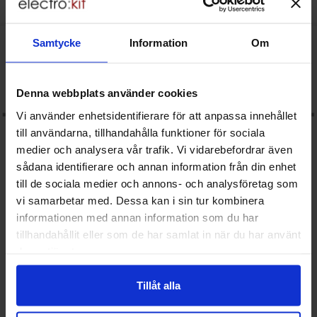
Art. nr
Art. nr
4100
2956
4081
1439
ra motstånd metallfilm 0.6W 1% 150kohm (150k) som favorit
Makera motstånd metallfilm 0.6W 1% 
Samtycke
Information
Om
Denna webbplats använder cookies
Vi använder enhetsidentifierare för att anpassa innehållet
till användarna, tillhandahålla funktioner för sociala
medier och analysera vår trafik. Vi vidarebefordrar även
sådana identifierare och annan information från din enhet
till de sociala medier och annons- och analysföretag som
vi samarbetar med. Dessa kan i sin tur kombinera
informationen med annan information som du har
Motstånd metallfilm 0.6W 1%
Motstånd metallfilm 0.6W 1%
tillhandahållit eller som de har samlat in när du har använt
150kohm (150k)
220kohm (220k)
deras tjänster.
Mängdrabatt
Mängdrabatt
Från
Från
Antal
Pris /st
till
Antal
Pris /st
till
1
-
24
st
1 SEK
1
-
24
st
1 SEK
0.15 SEK
0.15 SEK
till
till
25
-
99
st
0.60 SEK
25
-
99
st
0.60 SEK
Tillåt alla
till
till
100
-
499
st
0.35 SEK
100
-
499
st
0.35 SEK
Inklusive 25% moms
Inklusive 25% moms