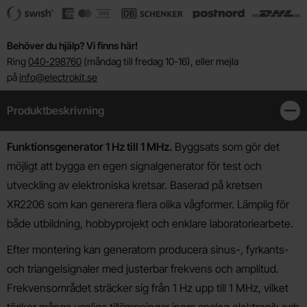
Behöver du hjälp? Vi finns här!
Ring
040-298760
(måndag till fredag 10-16), eller mejla
på
info@electrokit.se
Produktbeskrivning
Stän
Produktbeskrivning
Funktionsgenerator 1 Hz till 1 MHz.
Byggsats som gör det
möjligt att bygga en egen signalgenerator för test och
utveckling av elektroniska kretsar. Baserad på kretsen
XR2206 som kan generera flera olika vågformer. Lämplig för
både utbildning, hobbyprojekt och enklare laboratoriearbete.
Efter montering kan generatorn producera sinus-, fyrkants-
och triangelsignaler med justerbar frekvens och amplitud.
Frekvensområdet sträcker sig från 1 Hz upp till 1 MHz, vilket
täcker många vanliga tillämpningar inom analog elektronik och