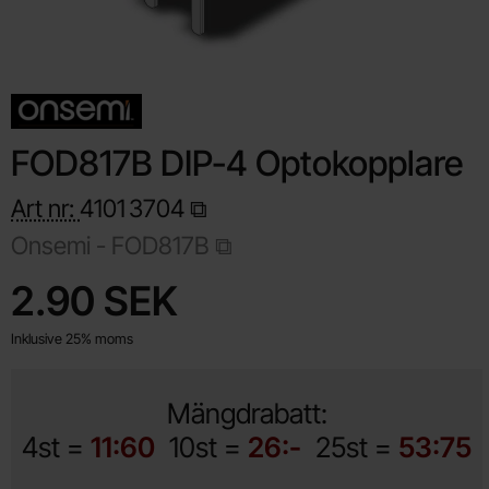
FOD817B DIP-4 Optokopplare
Art nr:
4101
3704
Onsemi -
FOD817B
Handla denna produkt FOD817B DIP-4 Optokopplare
pris
2.90 SEK
Inklusive 25% moms
Mängdrabatt:
4st =
11:60
10st =
26:-
25st =
53:75