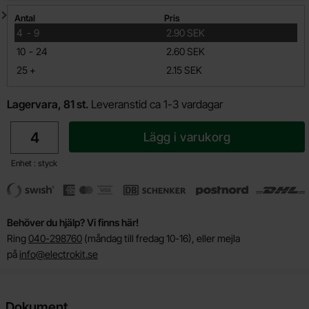
Mängdrabatt
Antal
Pris
till
4
-
9
2.90 SEK
till
10
-
24
2.60 SEK
till
25
+
2.15 SEK
Lagervara, 81 st.
Leveranstid ca 1-3 vardagar
antal
Lägg i varukorg
Enhet : styck
Behöver du hjälp? Vi finns här!
Ring
040-298760
(måndag till fredag 10-16), eller mejla
på
info@electrokit.se
Dokument