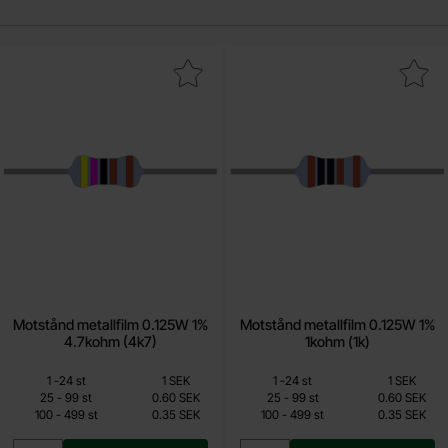
a motstånd metallfilm 0.125W 1% 4.7kohm (4k7) som favorit
Makera motstånd metallfilm 0.125W 
Motstånd metallfilm 0.125W 1%
Motstånd metallfilm 0.125W 1%
4.7kohm (4k7)
1kohm (1k)
Mängdrabatt
Mängdrabatt
Från
Från
Antal
Pris /st
till
Antal
Pris /st
till
1
-
24
st
1 SEK
1
-
24
st
1 SEK
0.15 SEK
0.15 SEK
till
till
25
-
99
st
0.60 SEK
25
-
99
st
0.60 SEK
till
till
100
-
499
st
0.35 SEK
100
-
499
st
0.35 SEK
Inklusive 25% moms
Inklusive 25% moms