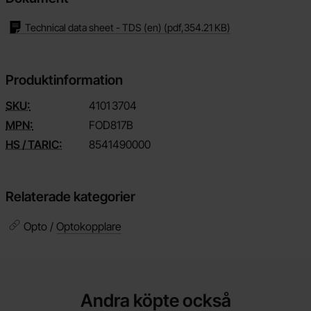
Technical data sheet - TDS (en)
(pdf,
354.21 KB
)
Produktinformation
SKU:
4101
3704
MPN:
FOD817B
HS / TARIC:
8541490000
Relaterade kategorier
Opto /
Optokopplare
Andra köpte också