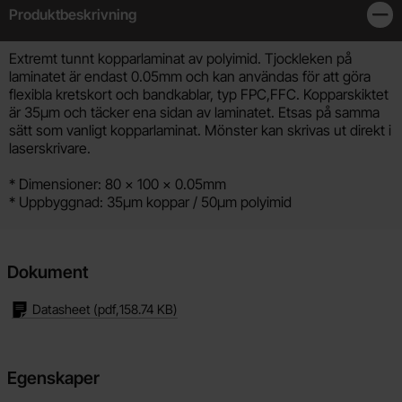
Produktbeskrivning
Stän
Produktbeskrivning
Extremt tunnt kopparlaminat av polyimid. Tjockleken på
laminatet är endast 0.05mm och kan användas för att göra
flexibla kretskort och bandkablar, typ FPC,FFC. Kopparskiktet
är 35µm och täcker ena sidan av laminatet. Etsas på samma
sätt som vanligt kopparlaminat. Mönster kan skrivas ut direkt i
laserskrivare.
* Dimensioner: 80 x 100 x 0.05mm
* Uppbyggnad: 35µm koppar / 50µm polyimid
Dokument
Datasheet
(pdf,
158.74 KB
)
Egenskaper