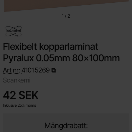
1
/
2
Flexibelt kopparlaminat
Pyralux 0.05mm 80x100mm
Art nr:
4101
5269
Scankemi
Handla denna produkt Flexibelt kopparlaminat Pyralux 0.05m
pris
42 SEK
Inklusive 25% moms
Mängdrabatt: