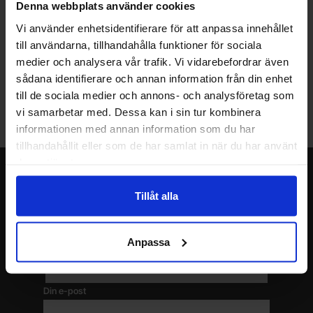
Denna webbplats använder cookies
Vill du jobba på Electrokit?
Vi använder enhetsidentifierare för att anpassa innehållet
till användarna, tillhandahålla funktioner för sociala
Läs mer om att jobba på electrokit
medier och analysera vår trafik. Vi vidarebefordrar även
sådana identifierare och annan information från din enhet
Lagerbutik i Malmö
till de sociala medier och annons- och analysföretag som
Välkommen till vår nya lagerbutik i Malmö. Öppettider: vardagar
vi samarbetar med. Dessa kan i sin tur kombinera
10-17. För snabbare service, gör en förbeställning.
informationen med annan information som du har
tillhandahållit eller som de har samlat in när du har använt
deras tjänster.
Nyhetsbrev
Tillåt alla
Jag önskar erbjudanden, rabatter och produktnyheter direkt till min
inkorg!
Du kommer att få ca 1 utskick / månad. Avbryt enkelt när du vill.
Anpassa
Ditt namn
Din e-post