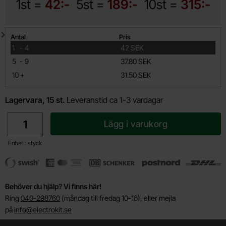
1st =
42:-
5st =
189:-
10st =
315:-
Mängdrabatt
Antal
Pris
till
1
-
4
42 SEK
till
5
-
9
37.80 SEK
till
10
+
31.50 SEK
Lagervara, 15 st.
Leveranstid ca 1-3 vardagar
antal
Lägg i varukorg
Enhet : styck
Behöver du hjälp? Vi finns här!
Ring
040-298760
(måndag till fredag 10-16), eller mejla
på
info@electrokit.se