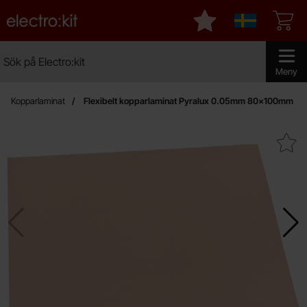
Startsidan för Electro:kit
Mina favoriter
Sverige
Sök
Sök på Electro:kit
Genomför 
Meny
Kopparlaminat
Flexibelt kopparlaminat Pyralux 0.05mm 80x100mm
Makera flexibelt kopparlaminat Pyralu