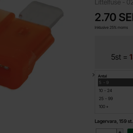
Littelfuse -
0
Handla denna prod
pris
2.70 S
Inklusive 25% moms
5st =
Mängdrabatt
Antal
till
5
-
9
till
10
-
24
till
25
-
99
till
100
+
Lagervara, 159 st
antal
+