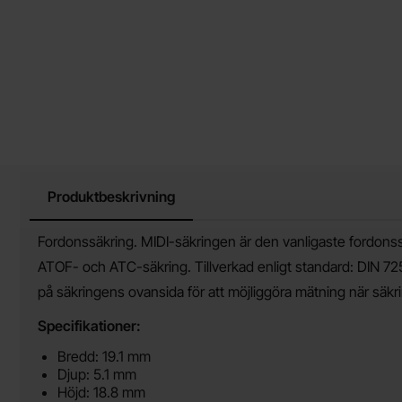
Produktbeskrivning
Produktbeskrivning
Fordonssäkring. MIDI-säkringen är den vanligaste fordo
ATOF- och ATC-säkring. Tillverkad enligt standard: DIN 72
på säkringens ovansida för att möjliggöra mätning när säkr
Specifikationer:
Bredd: 19.1 mm
Djup: 5.1 mm
Höjd: 18.8 mm