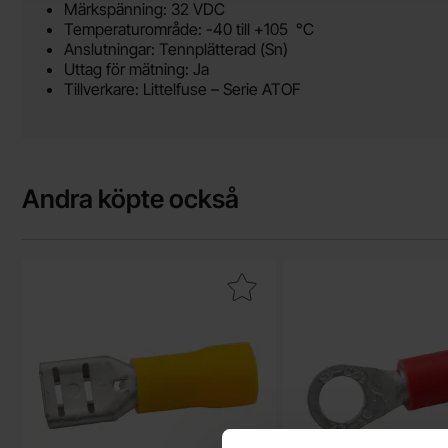
Märkspänning: 32 VDC
Temperaturområde: -40 till +105 °C
Anslutningar: Tennplätterad (Sn)
Uttag för mätning: Ja
Tillverkare: Littelfuse – Serie ATOF
Andra köpte också
Makera flatstifthylsa 6.3x0.8mm gul som favorit
Makera ringk