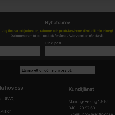
Nyhetsbrev
Jag önskar erbjudanden, rabatter och produktnyheter direkt till min inkorg!
Du kommer att få ca 1 utskick / månad. Avbryt enkelt när du vill.
Din e-post
la hos oss
Kundtjänst
gor (FAQ)
Måndag-Fredag 10-16
040 - 29 87 60
villkor
E-mail: info@electrokit.se