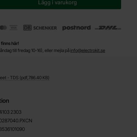
Lägg i varukorg
 finns här!
ndag till fredag 10-16), eller mejla på
info@electrokit.se
heet - TDS
(pdf,
786.40 KB
)
tion
4103
2303
0287040.PXCN
8536101090