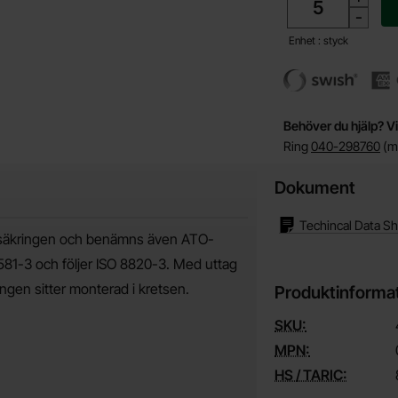
-
Enhet : styck
Behöver du hjälp? Vi
Ring
040-298760
(må
Dokument
Techincal Data S
nssäkringen och benämns även ATO-
581-3 och följer ISO 8820-3. Med uttag
ingen sitter monterad i kretsen.
Produktinforma
SKU:
MPN:
HS / TARIC: