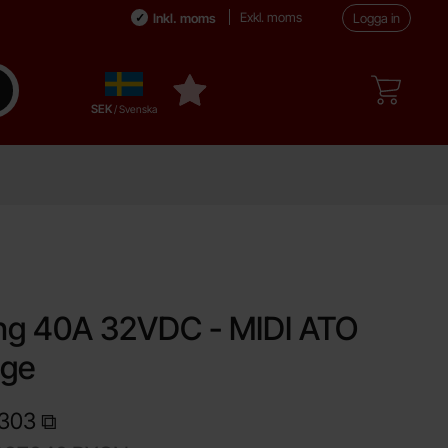
Exkl. moms
Inkl. moms
Logga in
Sverige
enomför sökning
Mina favoriter
,
SEK
/ Svenska
avorit
ing 40A 32VDC - MIDI ATO
nge
303