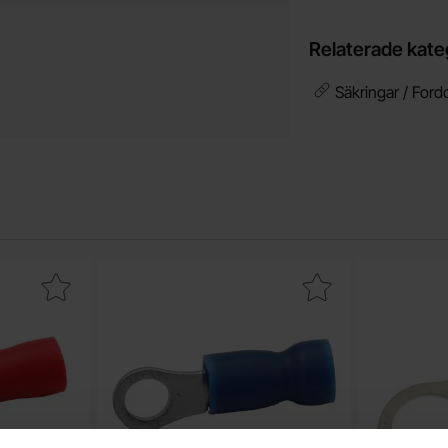
Relaterade kate
Säkringar / Ford
abelsko 4.3mm röd som favorit
Makera ringkabelsko 4.3mm blå som favo
Ma