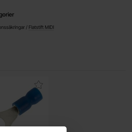
gorier
onssäkringar /
Flatstift MIDI
rit
kera ringkabelsko 8.3mm blå som favorit