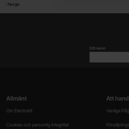
i Norge.
Ditt namn
Sidfot Blandad info och länkar
Allmänt
Att hand
Om Electrokit
Vanliga frå
Cookies och personlig integritet
Försäljnings