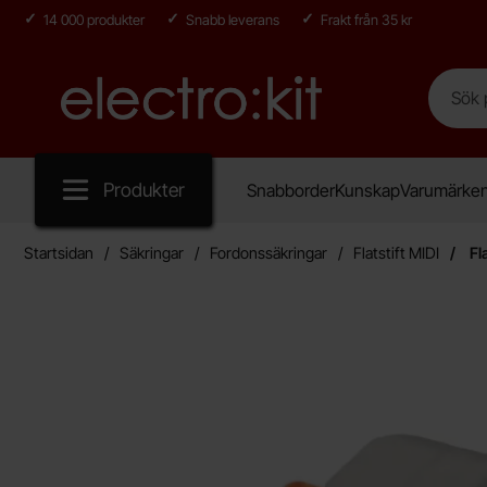
14 000 produkter
Snabb leverans
Frakt från 35 kr
Sök
Sök på E
Startsidan för Electro:kit
Produkter
Snabborder
Kunskap
Varumärke
Startsidan
Säkringar
Fordonssäkringar
Flatstift MIDI
Fl