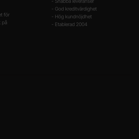
- Snabba leveranser
- God kreditvärdighet
t för
- Hög kundnöjdhet
k på
- Etablerad 2004