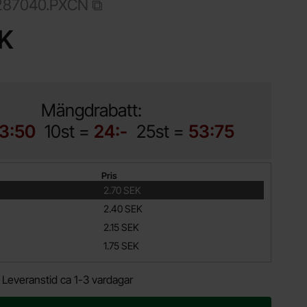
287040.PXCN
ukt Flatsäkring 40A 32VDC - MIDI ATO ATC orange
EK
Mängdrabatt:
13:50
10st =
24:-
25st =
53:75
Pris
2.70 SEK
2.40 SEK
2.15 SEK
1.75 SEK
.
Leveranstid ca 1-3 vardagar