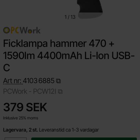
1
/
13
Ficklampa hammer 470 +
1590lm 4400mAh Li-Ion USB-
C
Art nr:
4103
6885
PCWork -
PCW12I
Handla denna produkt Ficklampa hammer 470 + 1590lm 4400m
pris
379 SEK
Inklusive 25% moms
Lagervara, 2 st.
Leveranstid ca 1-3 vardagar
antal