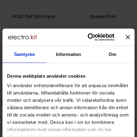
PC05 15nF 100V mylar
Drossel 47uH
tidigare pris
tidigare pris
0.50 SEK
2.50 SEK
rea pris
rea pris
0.25 SEK
0.50 SEK
Inklusive 25% moms
Inklusive 25% moms
Samtycke
Information
Om
Köp
Köp
(
50
st)
(
25
st)
Enhet:
Enhet:
st
st
Lagervara, 4576 st
Lagervara, 186 st
Denna webbplats använder cookies
Art. nr
Art. nr
4051
0007
4100
0071
Vi använder enhetsidentifierare för att anpassa innehållet
Makera vinkel för aluminiumprofil 30° som favorit
Makera aAA alkaliska batterie
till användarna, tillhandahålla funktioner för sociala
-79%
medier och analysera vår trafik. Vi vidarebefordrar även
sådana identifierare och annan information från din enhet
till de sociala medier och annons- och analysföretag som
vi samarbetar med. Dessa kan i sin tur kombinera
informationen med annan information som du har
tillhandahållit eller som de har samlat in när du har använt