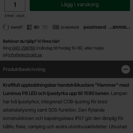
Lägg i varukorg
Enhet : styck
Behöver du hjälp? Vi finns här!
Ring
040-298760
(måndag till fredag 10-16), eller mejla
på
info@electrokit.se
Produktbeskrivning
Stän
Produktbeskrivning
Kraftfull uppladdningsbar handstrålkastare "Hammer" med
Luminus P8 LED och ljusstyrka upp till 1590 lumen.
Lampan
har två ljusstyrkor, integrerad COB-ljusring för bred
arbetsbelysning samt SOS-funktion. Den flytande
konstruktionen och kapslingsklass IPX7 gör den lämplig för
båtliv, fiske, camping och andra utomhusaktiviteter. Utrustad