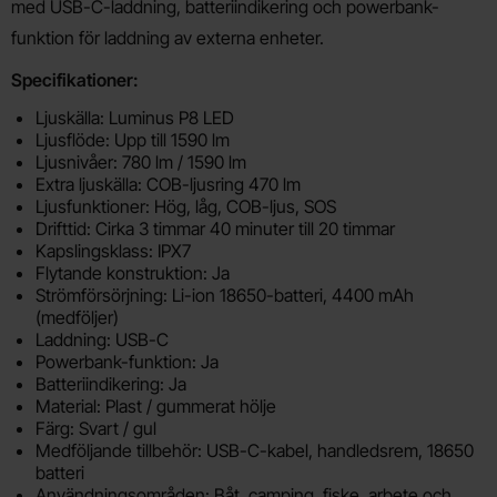
med USB-C-laddning, batteriindikering och powerbank-
funktion för laddning av externa enheter.
Specifikationer:
Ljuskälla: Luminus P8 LED
Ljusflöde: Upp till 1590 lm
Ljusnivåer: 780 lm / 1590 lm
Extra ljuskälla: COB-ljusring 470 lm
Ljusfunktioner: Hög, låg, COB-ljus, SOS
Drifttid: Cirka 3 timmar 40 minuter till 20 timmar
Kapslingsklass: IPX7
Flytande konstruktion: Ja
Strömförsörjning: Li-ion 18650-batteri, 4400 mAh
(medföljer)
Laddning: USB-C
Powerbank-funktion: Ja
Batteriindikering: Ja
Material: Plast / gummerat hölje
Färg: Svart / gul
Medföljande tillbehör: USB-C-kabel, handledsrem, 18650
batteri
Användningsområden: Båt, camping, fiske, arbete och