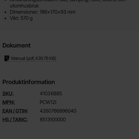
utomhusbruk
Dimensioner: 186x170x93 mm
Vikt: 570 g
Dokument
Manual
(pdf,
439.76 KB
)
Produktinformation
SKU:
4103
6885
MPN:
PCW12I
EAN / GTIN:
4260766896040
HS / TARIC:
8513100000