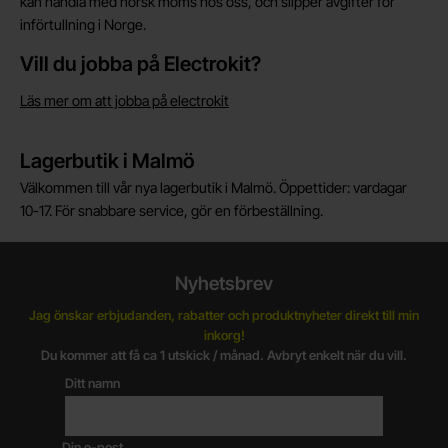
kan handla med norsk moms hos oss, och slipper avgifter för
införtullning i Norge.
Vill du jobba på Electrokit?
Läs mer om att jobba på electrokit
Lagerbutik i Malmö
Välkommen till vår nya lagerbutik i Malmö. Öppettider: vardagar
10-17. För snabbare service, gör en förbeställning.
Nyhetsbrev
Jag önskar erbjudanden, rabatter och produktnyheter direkt till min
inkorg!
Du kommer att få ca 1 utskick / månad. Avbryt enkelt när du vill.
Ditt namn
Din e-post