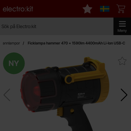
Startsidan för Electro:kit
Mina favoriter
Sverige
Sök
Sök på Electro:kit
Genomför 
Meny
h pannlampor
Ficklampa hammer 470 + 1590lm 4400mAh Li-Ion USB-C
Ny
Makera ficklampa hammer 470 + 1590lm 4