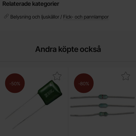
Relaterade kategorier
Belysning och ljuskällor /
Fick- och pannlampor
Andra köpte också
Makera pC05 15nF 100V mylar som favorit
Makera drossel 47uH 
-50%
-80%