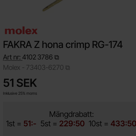
FAKRA Z hona crimp RG-174
Art nr:
4102
3786
Molex -
73403-6270
Handla denna produkt FAKRA Z hona crimp RG-174
pris
51 SEK
Inklusive 25% moms
Mängdrabatt:
1st =
51:-
5st =
229:50
10st =
433:5