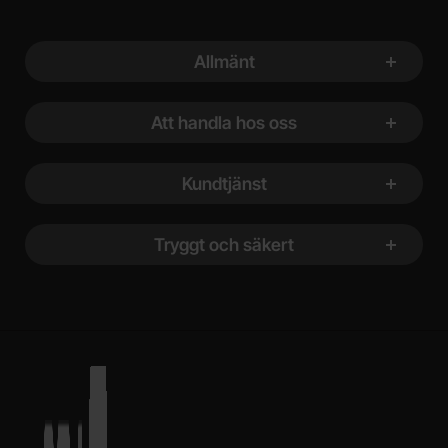
Sidfot Blandad info och länkar
Allmänt
Att handla hos oss
Kundtjänst
Tryggt och säkert