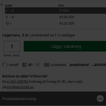
Mängdrabatt
Antal
Pris
till
1
-
4
51 SEK
till
5
-
9
45.90 SEK
till
10
+
43.35 SEK
Lagervara, 3 st.
Leveranstid ca 1-3 vardagar
antal
Lägg i varukorg
Enhet : styck
Behöver du hjälp? Vi finns här!
Ring
040-298760
(måndag till fredag 10-16), eller mejla
på
info@electrokit.se
Produktbeskrivning
Stän