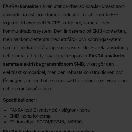
Produktbeskrivning
FAKRA-kontakten
är en standardiserad koaxialkontakt som
används främst inom fordonsindustrin för att ansluta RF-
signaler, till exempel för GPS, antenner, kamera- och
kommunikationssystem. Den är baserad på SMB-kontakten,
men har kompletterats med ett färg- och kodningssystem
samt en mekanisk låsning som säkerställer korrekt anslutning
och hindrar att fel typ av signal kopplas in.
FAKRA använder
samma elektriska gränssnitt som SMB
, vilket gör den
elektriskt kompatibel, men den robusta konstruktionen och
låsningen gör den bättre anpassad för miljöer med vibrationer
och mekanisk påverkan.
Specifikationer:
FAKRA kod Z (vattenblå / blågrön) hona
SMB-hona för crimp
För kabeltyp: RG174/RG316/LMR100
FAKRA färgkoder och användningsområde: