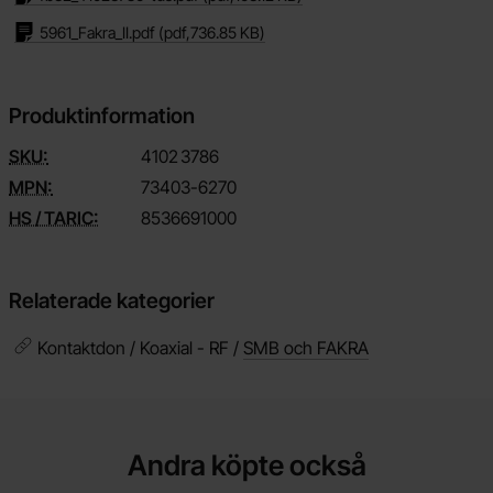
5961_Fakra_II.pdf
(pdf,
736.85 KB
)
Produktinformation
SKU:
4102
3786
MPN:
73403-6270
HS / TARIC:
8536691000
Relaterade kategorier
Kontaktdon / Koaxial - RF /
SMB och FAKRA
Andra köpte också