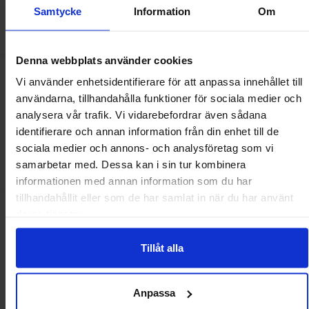
Köp
Köp
Samtycke
Information
Om
Enhet:
Enhet:
m
st
Lagervara, 208 m
Lagervara, 1 st
Art. nr
Art. nr
4011
0174
4102
3785
Denna webbplats använder cookies
Makera crimptång koaxial RG58 RG62 RG174 som favorit
Ny
Vi använder enhetsidentifierare för att anpassa innehållet till
användarna, tillhandahålla funktioner för sociala medier och
analysera vår trafik. Vi vidarebefordrar även sådana
identifierare och annan information från din enhet till de
sociala medier och annons- och analysföretag som vi
samarbetar med. Dessa kan i sin tur kombinera
informationen med annan information som du har
tillhandahållit eller som de har samlat in när du har använt
deras tjänster.
Tillåt alla
Crimptång koaxial RG58 RG62
RG174
Anpassa
299 SEK