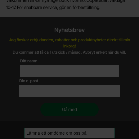
Välkommen till vår nya lagerbutik i Malmö. Öppettider: vardagar
10-17. För snabbare service, gör en förbeställning.
Nyhetsbrev
Jag önskar erbjudanden, rabatter och produktnyheter direkt till min
inkorg!
Du kommer att få ca 1 utskick / månad. Avbryt enkelt när du vill.
Ditt namn
Din e-post