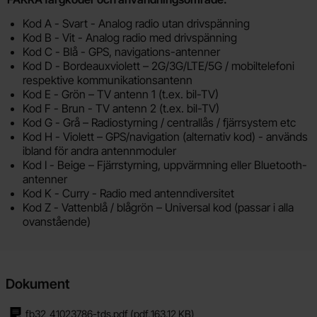
Kod A - Svart - Analog radio utan drivspänning
Kod B - Vit - Analog radio med drivspänning
Kod C - Blå - GPS, navigations-antenner
Kod D - Bordeauxviolett – 2G/3G/LTE/5G / mobiltelefoni
respektive kommunikationsantenn
Kod E - Grön – TV antenn 1 (t.ex. bil-TV)
Kod F - Brun - TV antenn 2 (t.ex. bil-TV)
Kod G - Grå – Radiostyrning / centrallås / fjärrsystem etc
Kod H - Violett – GPS/navigation (alternativ kod) - används
ibland för andra antennmoduler
Kod I - Beige – Fjärrstyrning, uppvärmning eller Bluetooth-
antenner
Kod K - Curry - Radio med antenndiversitet
Kod Z - Vattenblå / blågrön – Universal kod (passar i alla
ovanstående)
Dokument
fb32_41023786-tds.pdf
(pdf,
163.12 KB
)