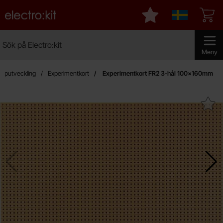
Startsidan för Electro:kit
Mina favoriter
Sverige
Sök
Sök på Electro:kit
Genomför
Meny
typutveckling
Experimentkort
Experimentkort FR2 3-hål 100x160mm
Makera experimentkort FR2 3-hå