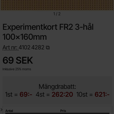
1
/
2
Experimentkort FR2 3-hål
100x160mm
Art nr:
4102
4282
Handla denna produkt Experimentkort FR2 3-hål 100x160mm
pris
69 SEK
Inklusive 25% moms
Mängdrabatt:
1st =
69:-
4st =
262:20
10st =
621:-
Mängdrabatt
Antal
Pris