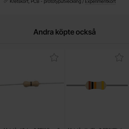
Kretskort, PCB - prototyputveckling /
Experimentkort
Andra köpte också
Makera motstånd 0ohm 0.25W (bygel) som favorit
Makera motstånd kolfilm 0.25W 1