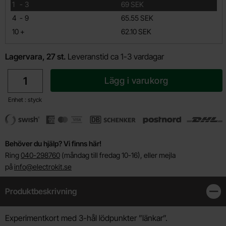
till
1
-
3
69 SEK
till
4
-
9
65.55 SEK
till
10
+
62.10 SEK
Lagervara, 27 st.
Leveranstid ca 1-3 vardagar
antal
Lägg i varukorg
Enhet : styck
Behöver du hjälp? Vi finns här!
Ring
040-298760
(måndag till fredag 10-16), eller mejla
på
info@electrokit.se
Produktbeskrivning
Stän
Produktbeskrivning
Experimentkort med 3-hål lödpunkter ”länkar”.