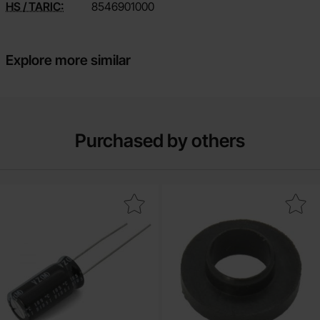
HS / TARIC:
8546901000
Explore more similar
Purchased by others
trolytic capacitor 470 uF 50V 105C ø10x20mm 2000h as favourite
Mark plastic ring TO-22