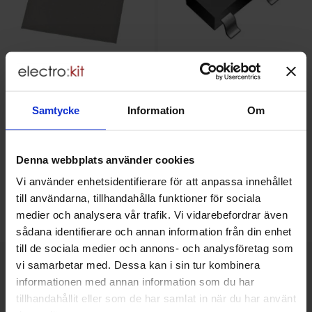
Thermal conductive silicone pad
BSS138 SOT-23 N-ch MOSFET
SOT-93 TO-247 0.4K/W
50V 220mA
Samtycke
Information
Om
Micro Com. - BSS138-TP
Quantity discount
Quantity discount
From
From
Quantity
till
Price /pcs
Quantity
till
Price /pcs
1
-
24
pcs
1.45 SEK
1
-
99
pcs
0.30 SEK
0.55 SEK
0.10 SEK
till
till
25
-
99
pcs
1.15 SEK
100
-
249
pcs
0.20 SEK
till
till
100
-
pcs
0.55 SEK
250
-
pcs
0.10 SEK
Denna webbplats använder cookies
Including 25% VAT
Including 25% VAT
Vi använder enhetsidentifierare för att anpassa innehållet
Buy
Buy
(
10
pcs)
(
40
pcs)
till användarna, tillhandahålla funktioner för sociala
Unit:
Unit:
pcs
pcs
medier och analysera vår trafik. Vi vidarebefordrar även
In stock, 61 pcs
In stock, 339 pcs
sådana identifierare och annan information från din enhet
Art.no
Art.no
4100
0869
4102
3883
till de sociala medier och annons- och analysföretag som
vi samarbetar med. Dessa kan i sin tur kombinera
informationen med annan information som du har
This product is an accessory to
tillhandahållit eller som de har samlat in när du har använt