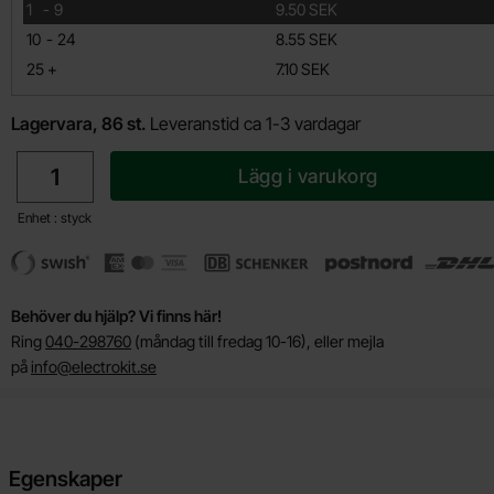
till
1
-
9
9.50 SEK
till
10
-
24
8.55 SEK
till
25
+
7.10 SEK
Lagervara, 86 st.
Leveranstid ca 1-3 vardagar
antal
Lägg i varukorg
Enhet : styck
Behöver du hjälp? Vi finns här!
Ring
040-298760
(måndag till fredag 10-16), eller mejla
på
info@electrokit.se
Egenskaper