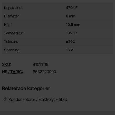
Egenskaper/attribut för denna produkt
Attribut
Värde
Kapacitans
470 uF
Diameter
8 mm
Höjd
10.5 mm
Temperatur
105 °C
Tolerans
±20%
Spänning
16 V
SKU:
4101
1119
HS / TARIC:
8532220000
Relaterade kategorier
Kondensatorer /
Elektrolyt - SMD