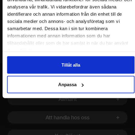
Ditt namn
analysera vår trafik. Vi vidarebefordrar även sådana
identifierare och annan information från din enhet till de
sociala medier och annons- och analysföretag som vi
Din e-post
samarbetar med. Dessa kan i sin tur kombinera
informationen med annan information som du har
tillhandahållit eller som de har samlat in när du har använt
deras tjänster.
Tillåt alla
Anpassa
Sidfot Blandad info och länkar
Allmänt
Att handla hos oss