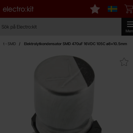
Startsidan för Electro:kit
Mina favoriter
Sverige
Sök
Sök på Electro:kit
Genomf
Men
olyt - SMD
Elektrolytkondensator SMD 470uF 16VDC 105C ø8x10.5mm
Makera elektrolytkondensator SMD 470uF 