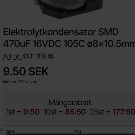
Elektrolytkondensator SMD
470uF 16VDC 105C ø8x10.5m
Art nr:
4101
1119
Handla denna produkt Elektrolytkondensator SMD 470uF 16
pris
9.50 SEK
Inklusive 25% moms
Mängdrabatt:
1st =
9:50
10st =
85:50
25st =
177:5
Mängdrabatt
Antal
Pris