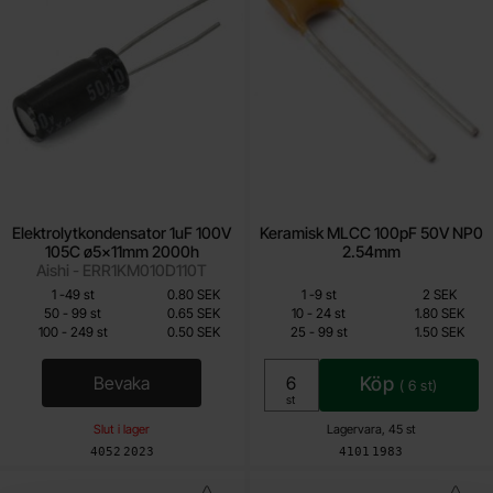
Elektrolytkondensator 1uF 100V
Keramisk MLCC 100pF 50V NP0
105C ø5x11mm 2000h
2.54mm
Aishi - ERR1KM010D110T
Mängdrabatt
Mängdrabatt
Från
Från
Antal
Pris /st
till
Antal
Pris /st
till
1
-
49
st
0.80 SEK
1
-
9
st
2 SEK
0.40 SEK
1.20 SEK
till
till
50
-
99
st
0.65 SEK
10
-
24
st
1.80 SEK
till
till
100
-
249
st
0.50 SEK
25
-
99
st
1.50 SEK
Inklusive 25% moms
Inklusive 25% moms
Bevaka
Köp
(
6
st)
, Elektrolytkondensator 1uF 100V 105C ø5x11m
Enhet:
st
Slut i lager
Lagervara, 45 st
Art. nr
Art. nr
4052
2023
4101
1983