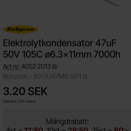
Elektrolytkondensator 47uF
50V 105C ø6.3x11mm 7000h
Art nr:
4052
2013
Rubycon -
50YXJ47M6.3X11
Handla denna produkt Elektrolytkondensator 47uF 50V 105C 
pris
3.20 SEK
Inklusive 25% moms
Mängdrabatt:
4st =
12:80
10st =
28:50
25st =
60:-