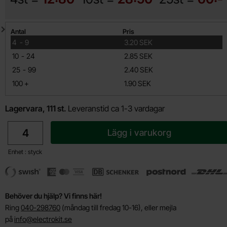
Mängdrabatt
Antal
Pris
till
4
-
9
3.20 SEK
till
10
-
24
2.85 SEK
till
25
-
99
2.40 SEK
till
100
+
1.90 SEK
Lagervara, 111 st.
Leveranstid ca 1-3 vardagar
antal
Lägg i varukorg
Enhet : styck
Behöver du hjälp? Vi finns här!
Ring
040-298760
(måndag till fredag 10-16), eller mejla
på
info@electrokit.se