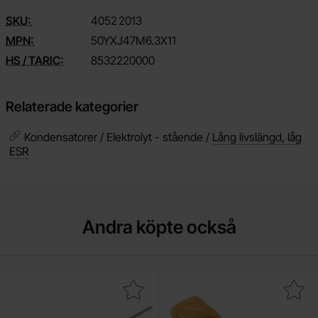
SKU:
4052
2013
MPN:
50YXJ47M6.3X11
HS / TARIC:
8532220000
Relaterade kategorier
Kondensatorer / Elektrolyt - stående /
Lång livslängd, låg
ESR
Andra köpte också
ektrolytkondensator 1uF 100V 105C ø5x11mm 2000h som favorit
Makera keramisk MLCC 100pF 50V