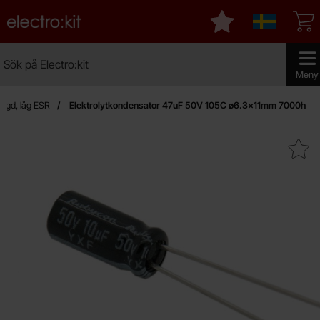
Startsidan för Electro:kit
Mina favoriter
Sverige
Sök
Sök på Electro:kit
Genomfö
Meny
ängd, låg ESR
Elektrolytkondensator 47uF 50V 105C ø6.3x11mm 7000h
Makera elektrolytkondensator 47uF 50V 