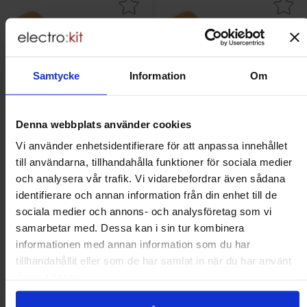
era keramisk MLCC 1000pF 50V NP0 2.54mm som favorit
Makera keramisk MLCC 33pF 50V 
Samtycke
Information
Om
Denna webbplats använder cookies
Vi använder enhetsidentifierare för att anpassa innehållet
till användarna, tillhandahålla funktioner för sociala medier
Keramisk MLCC 1000pF 50V
Keramisk MLCC 33pF 50V NP0
och analysera vår trafik. Vi vidarebefordrar även sådana
NP0 2.54mm
2.54mm
identifierare och annan information från din enhet till de
sociala medier och annons- och analysföretag som vi
Mängdrabatt
Mängdrabatt
Från
Från
Antal
Pris /st
till
Antal
Pris /st
till
1
-
9
st
2 SEK
1
-
9
st
2 SEK
1.20 SEK
1.20 SEK
till
till
samarbetar med. Dessa kan i sin tur kombinera
10
-
24
st
1.80 SEK
10
-
24
st
1.80 SEK
till
till
25
-
99
st
1.50 SEK
25
-
99
st
1.50 SEK
Inklusive 25% moms
Inklusive 25% moms
informationen med annan information som du har
tillhandahållit eller som de har samlat in när du har använt
Köp
Köp
(
6
st)
(
6
st)
deras tjänster.
Enhet:
Enhet:
st
st
Lagervara, 261 st
Lagervara, 2632 st