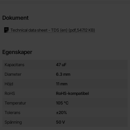
Dokument
Technical data sheet - TDS (en)
(pdf,
547.12 KB
)
Egenskaper
Egenskaper/attribut för denna produkt
Attribut
Värde
Kapacitans
47 uF
Diameter
6.3 mm
Höjd
11 mm
RoHS
RoHS-kompatibel
Temperatur
105 °C
Tolerans
±20%
Spänning
50 V