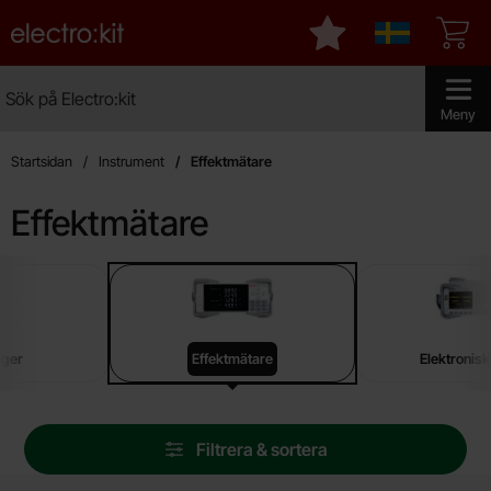
Startsidan för Electro:kit
Mina favoriter
Sverige
Sök
Sök på Electro:kit
Genomför 
Meny
Startsidan
Instrument
Effektmätare
Effektmätare
Underkategorier
Hoppa
till
produkter
gger
Effektmätare
Elektronisk
Hoppa
Filtrera & sortera
över
filtersektionen
Filtrera & sortera