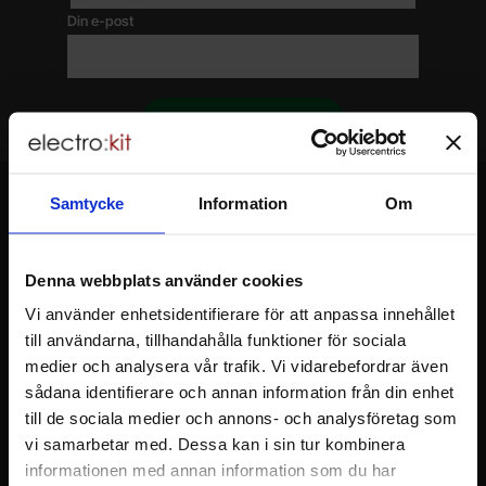
Din e-post
Samtycke
Information
Om
Sidfot Blandad info och länkar
Denna webbplats använder cookies
Allmänt
Vi använder enhetsidentifierare för att anpassa innehållet
till användarna, tillhandahålla funktioner för sociala
Att handla hos oss
medier och analysera vår trafik. Vi vidarebefordrar även
sådana identifierare och annan information från din enhet
till de sociala medier och annons- och analysföretag som
Kundtjänst
vi samarbetar med. Dessa kan i sin tur kombinera
informationen med annan information som du har