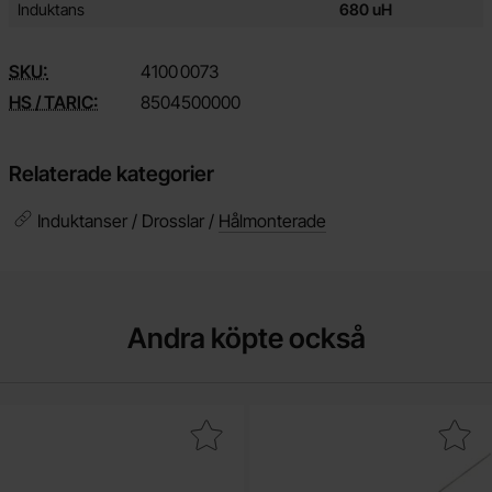
Induktans
680 uH
SKU:
4100
0073
HS / TARIC:
8504500000
Relaterade kategorier
Induktanser / Drosslar /
Hålmonterade
Andra köpte också
akera Ändhylsa delisolerad 0.25mm² ljusblå som favorit
Makera bZX55C3V3 DO-35 3.3