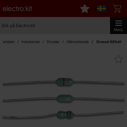
Startsidan för Electro:kit
Mina favoriter
Sverige
Sök
Sök på Electro:kit
Genomför 
Meny
Startsidan
Induktanser
Drosslar
Hålmonterade
Drossel 680uH
Makera drossel 680uH