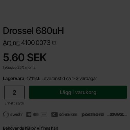
Drossel 680uH
Art nr:
4100
0073
Handla denna produkt Drossel 680uH
pris
5.60 SEK
Inklusive 25% moms
Lagervara, 1711 st.
Leveranstid ca 1-3 vardagar
antal
Lägg i varukorg
Enhet : styck
Behöver du hjälp? Vi finns här!