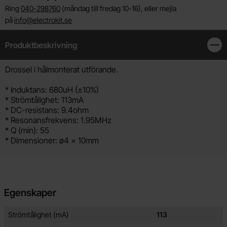
Ring
040-298760
(måndag till fredag 10-16), eller mejla
på
info@electrokit.se
Produktbeskrivning
Stän
Produktbeskrivning
Drossel i hålmonterat utförande.
* Induktans: 680uH (±10%)
* Strömtålighet: 113mA
* DC-resistans: 9.4ohm
* Resonansfrekvens: 1.95MHz
* Q (min): 55
* Dimensioner: ø4 x 10mm
Egenskaper
Egenskaper/attribut för denna produkt
Attribut
Värde
Strömtålighet (mA)
113