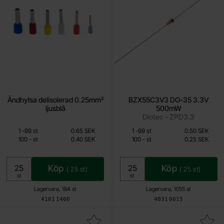
Ändhylsa delisolerad 0.25mm²
BZX55C3V3 DO-35 3.3V
ljusblå
500mW
Diotec - ZPD3.3
Från
Från
Mängdrabatt
Mängdrabatt
Antal
Pris /st
till
Antal
Pris /st
till
1
-
99
st
0.65 SEK
1
-
99
st
0.50 SEK
0.40 SEK
0.25 SEK
till
till
100
-
st
0.40 SEK
100
-
st
0.25 SEK
Inklusive 25% moms
Inklusive 25% moms
Köp
Köp
(
25
st)
(
25
st)
Enhet:
Enhet:
st
st
Lagervara, 184 st
Lagervara, 1055 st
Art. nr
Art. nr
4101
1400
4031
0015
Makera bZX55C12V DO-35 12V 500mW som favorit
Makera bZX55C5V1 DO-35 5.1