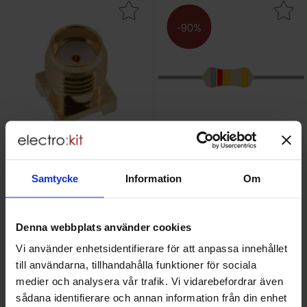
Makera sMA hona PCB SMD vertikal som favorit
Makera motstånd kolfilm 0.25W 8
-90%
Samtycke
Information
Om
SMA hona PCB SMD vertikal
Motstånd kolfilm 0.25W 8.2ohm
(8R2)
Mängdrabatt
Från
Antal
Pris /st
till
1
-
3
st
12.50 SEK
tidigare pris
1 SEK
Denna webbplats använder cookies
11.25 SEK
till
4
-
9
st
11.85 SEK
rea pris
0.10 SEK
till
10
-
st
11.25 SEK
Inklusive 25% moms
Vi använder enhetsidentifierare för att anpassa innehållet
Inklusive 25% moms
till användarna, tillhandahålla funktioner för sociala
Köp
Köp
(
10
st)
(
100
st)
medier och analysera vår trafik. Vi vidarebefordrar även
Enhet:
Enhet:
st
st
sådana identifierare och annan information från din enhet
Lagervara, 17 st
Lagervara, 10920 st