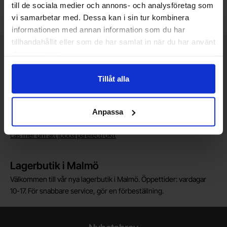
till de sociala medier och annons- och analysföretag som
Art. nr
Art. nr
4101
3549
4081
0082
vi samarbetar med. Dessa kan i sin tur kombinera
informationen med annan information som du har
tillhandahållit eller som de har samlat in när du har använt
Kort allmän information
deras tjänster.
VOEC till Norge
Vi är registrerade för VOEC, vilket innebär at våra norska kunder
Tillåt alla
kan handla med norsk moms hos oss, och slipper avgifter för
införtullning i Norge.
Anpassa
Vill du jobba på Electrokit?
Läs mer om att jobba på electrokit
Lagerbutik i Malmö
Välkommen till vår nya lagerbutik i Malmö. Öppettider: vardagar
10-17. För snabbare service, gör en förbeställning.