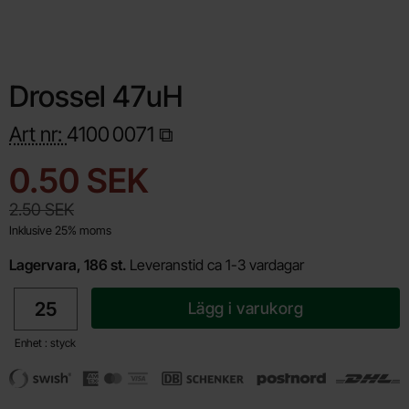
Drossel 47uH
Art nr:
4100
0071
Handla denna produkt Drossel 47uH
rea pris
0.50 SEK
tidigare pris
2.50 SEK
Inklusive 25% moms
Lagervara, 186 st.
Leveranstid ca 1-3 vardagar
antal
Lägg i varukorg
Enhet : styck