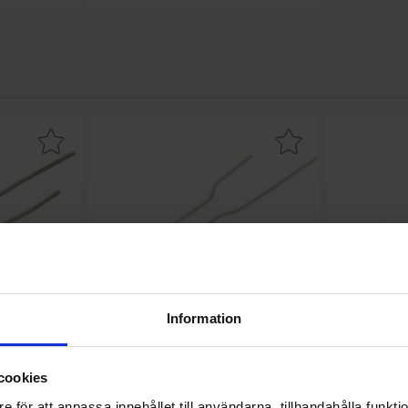
favorit
r 100uF 16V 105C ø5x11mm 1000h som favorit
Makera elektrolytkondensator 47uF 16V 105C ø5x5mm 
Makera elektrolytk
Information
00uF 16V 105C
Elektrolytkondensator 47uF 16V 105C
Elektrolytko
cookies
0h
ø5x5mm 1000h
ø6
e för att anpassa innehållet till användarna, tillhandahålla funkt