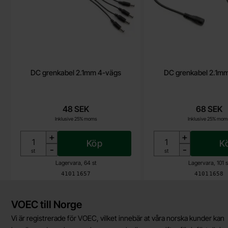
DC grenkabel 2.1mm 4-vägs
DC grenkabel 2.1m
48 SEK
68 SEK
Inklusive 25% moms
Inklusive 25% mom
+
+
Köp
K
-
-
Enhet:
Enhet:
st
st
Lagervara, 64 st
Lagervara, 101 s
Art. nr
Art. nr
4101
1657
4101
1658
Kort allmän information
VOEC till Norge
Vi är registrerade för VOEC, vilket innebär at våra norska kunder kan