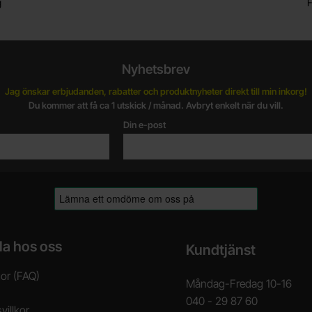
g
F
Nyhetsbrev
Jag önskar erbjudanden, rabatter och produktnyheter direkt till min inkorg!
Du kommer att få ca 1 utskick / månad. Avbryt enkelt när du vill.
Din e-post
la hos oss
Kundtjänst
gor (FAQ)
Måndag-Fredag 10-16
040 - 29 87 60
villkor