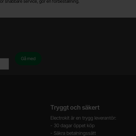
ör snabbare service, gör en förbeställning.
Tryggt och säkert
Electrokit är en trygg leverantör:
- 30 dagar öppet köp
- Säkra betalningssätt