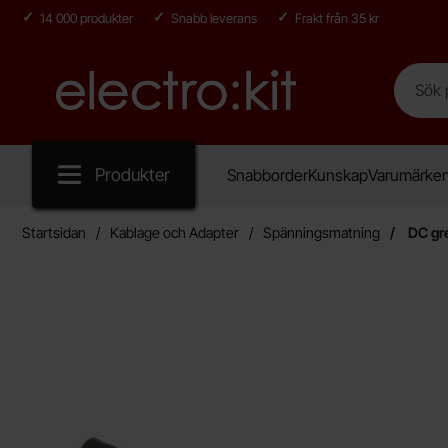
14 000 produkter
Snabb leverans
Frakt från 35 kr
Sök
Sök på E
Startsidan för Electro:kit
Produkter
Snabborder
Kunskap
Varumärke
Startsidan
Kablage och Adapter
Spänningsmatning
DC gr