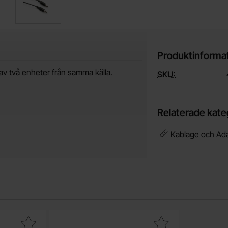
Produktinforma
av två enheter från samma källa.
SKU:
Relaterade kate
Kablage och Ada
kabel 2.1mm 6-vägs som favorit
Makera dC grenkabel 2.1mm 8-vägs som fa