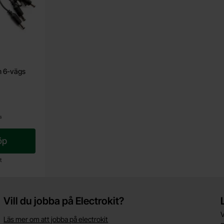
m 6-vägs
s
öp
t
Vill du jobba på Electrokit?
V
Läs mer om att jobba på electrokit