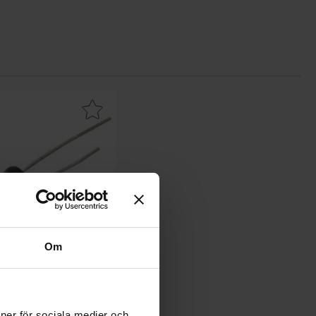
1000h som favorit
ondensator 220uF 16V 105C ø6.3x11mm 1000h som favorit
Om
ndensator 220uF 16V 105C
.3x11mm 1000h
ioner för sociala medier och