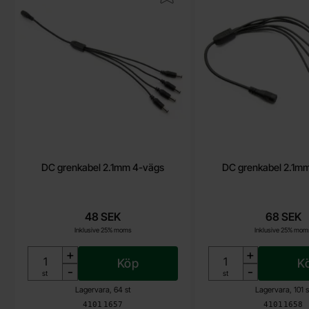
DC grenkabel 2.1mm 4-vägs
DC grenkabel 2.1m
48 SEK
68 SEK
Inklusive 25% moms
Inklusive 25% mom
+
+
Köp
K
-
-
Enhet:
Enhet:
st
st
Lagervara, 64 st
Lagervara, 101 s
Art. nr
Art. nr
4101
1657
4101
1658