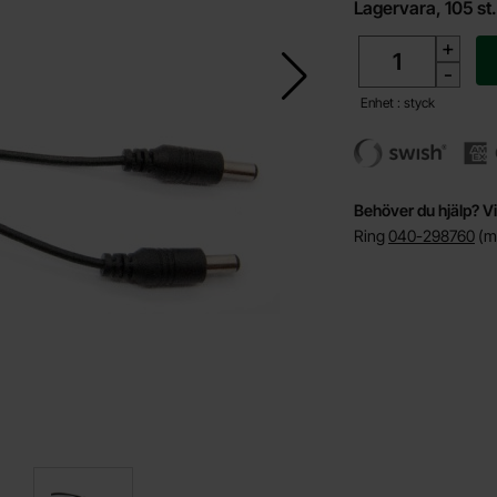
Lagervara, 105 st
antal
+
-
Enhet : styck
Behöver du hjälp? Vi
Ring
040-298760
(må