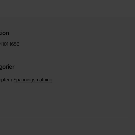
tion
4101
1656
gorier
pter /
Spänningsmatning
vorit