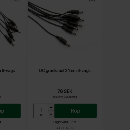
m 6-vägs
DC grenkabel 2.1mm 8-vägs
78 SEK
s
Inklusive 25% moms
+
öp
Köp
-
Enhet:
st
t
Lagervara, 92 st
Art. nr
4101
1659