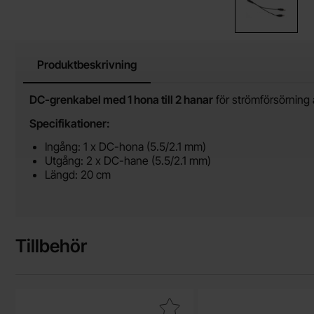
Produktbeskrivning
Produktbeskrivning
DC-grenkabel med 1 hona till 2 hanar
för strömförsörning 
Specifikationer:
Ingång: 1 x DC-hona (5.5/2.1 mm)
Utgång: 2 x DC-hane (5.5/2.1 mm)
Längd: 20 cm
Tillbehör
Makera dC grenkabel 2.1mm 4-vägs som favorit
Makera dC gren