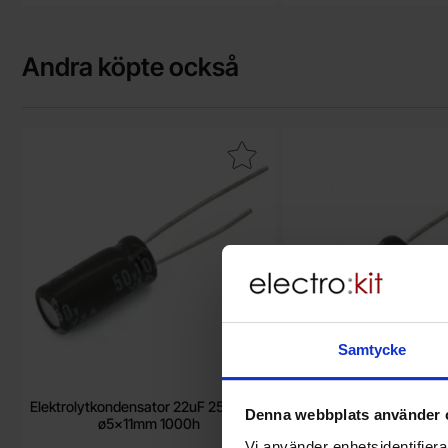
Andra köpte också
kera elektrolytkondensator 22uF 25V 105C ø5x11mm 1000h som 
Makera elektrolytkondensato
Samtycke
Elektrolytkondensator 22uF 25V 105C
Elektrolytkondensator 1
Denna webbplats använder 
ø5x11mm 1000h
ø5x11mm 100
Vi använder enhetsidentifierar