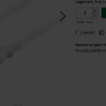
Lagervara, 5 st.
L
antal
+
-
Enhet : styck
Behöver du hjälp? Vi
Ring
040-298760
(må