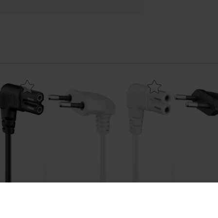
inklad till C7 vinklad 3m svart som favorit
Makera nätsladd CEE7/16 vinklad till C7 vinklad 1.5m 
Makera nätslad
ad till C7
Nätsladd CEE7/16 vinklad till C7
Nätsladd 
art
vinklad 1.5m vit
vi