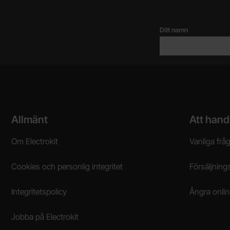
Ditt namn
Sidfot Blandad info och länkar
Allmänt
Att hand
Om Electrokit
Vanliga frå
Cookies och personlig integritet
Försäljnings
Integritetspolicy
Ångra onli
Jobba på Electrokit