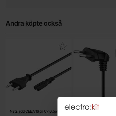
Andra köpte också
Makera nätsladd CEE7/16 till C7 0.5m svart som favorit
Makera nätsladd CEE7/16 v
Nätsladd CEE7/16 till C7 0.5m svart
Nätsladd CEE7/16 vinkl
vinklad 3m sv