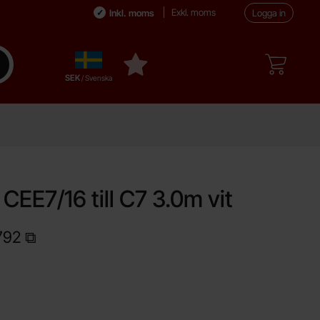
Exkl. moms
Inkl. moms
Logga in
Sverige
enomför sökning
Mina favoriter
,
SEK
/ Svenska
CEE7/16 till C7 3.0m vit
792
kt Nätsladd CEE7/16 till C7 3.0m vit