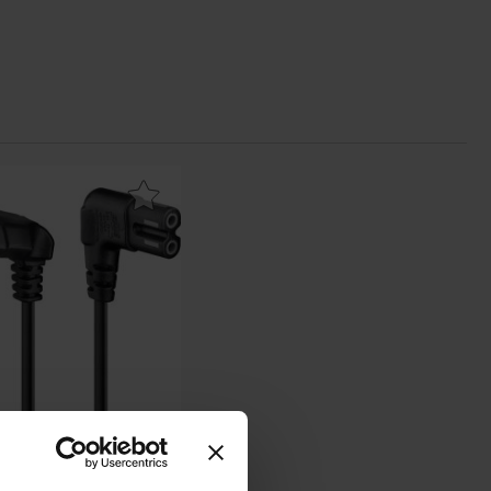
vit som favorit
d CEE7/16 vinklad till C7 vinklad 1m svart som favorit
CEE7/16 vinklad till C7
nklad 1m svart