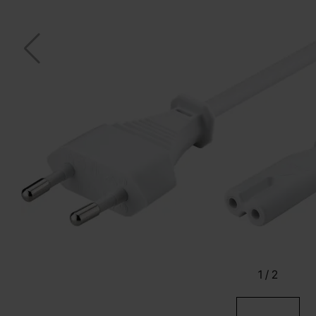
1
/
2