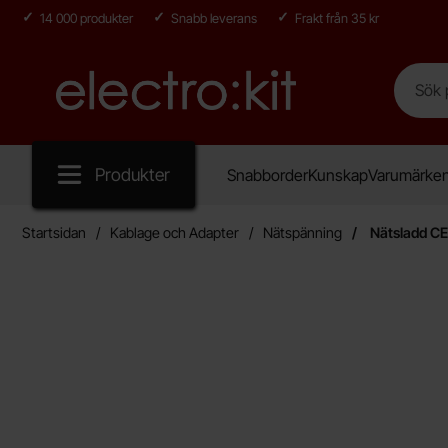
14 000 produkter
Snabb leverans
Frakt från 35 kr
Sök
Sök på E
Startsidan för Electro:kit
Produkter
Snabborder
Kunskap
Varumärke
Startsidan
Kablage och Adapter
Nätspänning
Nätsladd CEE