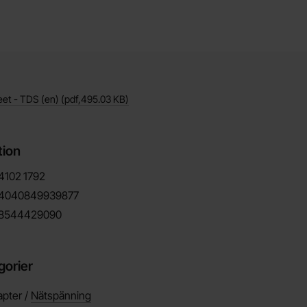
eet - TDS (en)
(pdf,
495.03 KB
)
tion
4102
1792
4040849939877
8544429090
gorier
pter /
Nätspänning