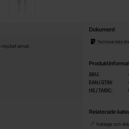
Dokument
Technical data sh
h mycket annat.
Produktinforma
SKU:
EAN / GTIN:
HS / TARIC:
Relaterade kate
Kablage och Ada