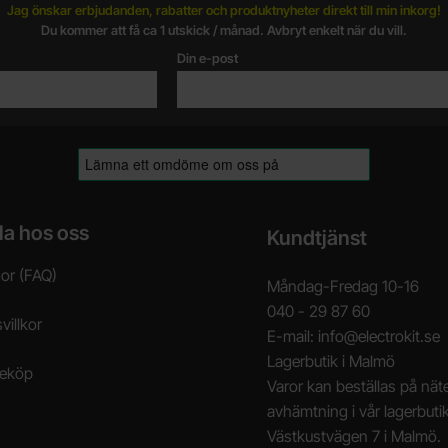
Jag önskar erbjudanden, rabatter och produktnyheter direkt till min inkorg!
Du kommer att få ca 1 utskick / månad. Avbryt enkelt när du vill.
Din e-post
la hos oss
Kundtjänst
gor (FAQ)
Måndag-Fredag 10-16
040 - 29 87 60
villkor
E-mail: info@electrokit.se
Lagerbutik i Malmö
neköp
Varor kan beställas på näte
avhämtning i vår lagerbuti
Västkustvägen 7 i Malmö.