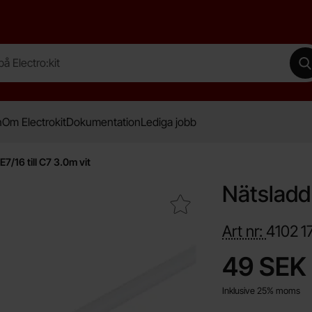
lectro:kit
G
n
Om Electrokit
Dokumentation
Lediga jobb
7/16 till C7 3.0m vit
Nätsladd 
Makera nätsladd CEE7/16 till C7 3.0m vit som favorit
Art nr:
4102
1
Handla denna produ
pris
49 SEK
Inklusive 25% moms