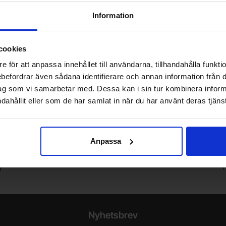
Information
35 SEK
s
Inklusive 25% moms
cookies
+
+
öp
Köp
e för att anpassa innehållet till användarna, tillhandahålla funkt
-
-
Enhet:
Enhet:
st
st
rebefordrar även sådana identifierare och annan information från di
t
Lagervara, 9 st
ag som vi samarbetar med. Dessa kan i sin tur kombinera info
Art. nr
4102
1787
dahållit eller som de har samlat in när du har använt deras tjänst
Vill du jobba på Electrokit?
Anpassa
V
Läs mer om att jobba på electrokit
g
F
Nyhetsbrev