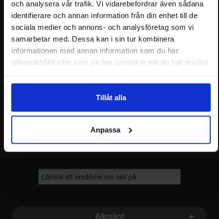
och analysera vår trafik. Vi vidarebefordrar även sådana
Nyhetsbrev
identifierare och annan information från din enhet till de
sociala medier och annons- och analysföretag som vi
Jag önskar erbjudanden, rabatter och produktnyheter direkt till min
samarbetar med. Dessa kan i sin tur kombinera
inkorg!
Du kommer att få ca 1 utskick / månad. Avbryt enkelt när du vill.
informationen med annan information som du har
tillhandahållit eller som de har samlat in när du har använt
Ditt namn
deras tjänster.
Din e-post
Tillåt alla
Anpassa
Sidfot Blandad info och länkar
Allmänt