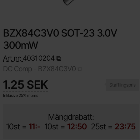
BZX84C3V0 SOT-23 3.0V
300mW
Art nr:
4031
0204
DC Comp - BZX84C3V0
Handla denna produkt BZX84C3V0 SOT-23 3.0V 300mW
pris
1.25 SEK
Inklusive 25% moms
Mängdrabatt:
10st =
11:-
10st =
12:50
25st =
23:75