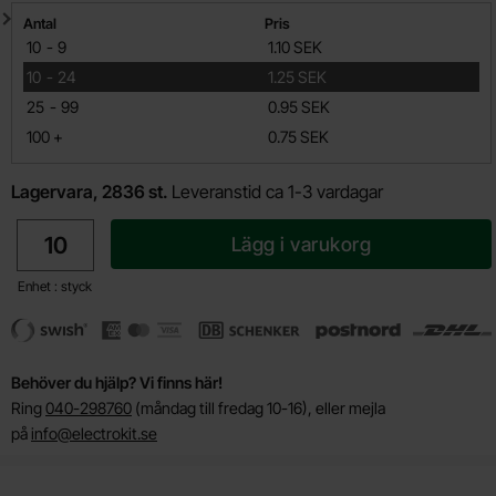
Mängdrabatt
Antal
Pris
till
10
-
9
1.10 SEK
till
10
-
24
1.25 SEK
till
25
-
99
0.95 SEK
till
100
+
0.75 SEK
Lagervara, 2836 st.
Leveranstid ca 1-3 vardagar
antal
Lägg i varukorg
Enhet : styck
Behöver du hjälp? Vi finns här!
Ring
040-298760
(måndag till fredag 10-16), eller mejla
på
info@electrokit.se