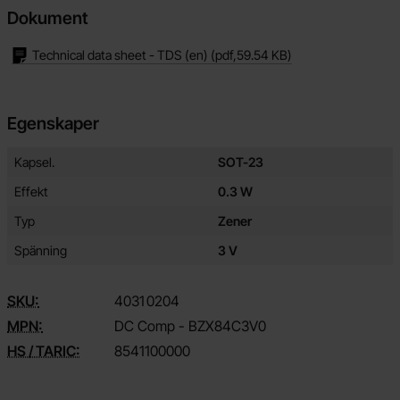
Dokument
Technical data sheet - TDS (en)
(pdf,
59.54 KB
)
Egenskaper
Egenskaper/attribut för denna produkt
Attribut
Värde
Kapsel.
SOT-23
Effekt
0.3 W
Typ
Zener
Spänning
3 V
SKU:
4031
0204
MPN:
DC Comp - BZX84C3V0
HS / TARIC:
8541100000