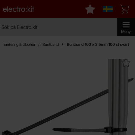
Startsidan för Electro:kit
Mina favoriter
Sverige
Sök
Sök på Electro:kit
Genomför 
Meny
lhantering & tillbehör
Buntband
Buntband 100 x 2.5mm 100 st svart
Makera buntband 100 x 2.5mm 10