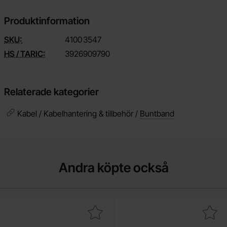
Produktinformation
SKU:
4100
3547
HS / TARIC:
3926909790
Relaterade kategorier
Kabel / Kabelhantering & tillbehör /
Buntband
Andra köpte också
akera motstånd kolfilm 0.25W 10kohm (10k) som favorit
Makera hållare buntband max 3.6mm själv