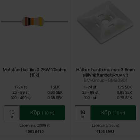
Motstånd kolfilm 0.25W 10kohm
Hållare buntband max 3.6mm
(10k)
självhäftande/skruv vit
BM-Group - BMB0901
Mängdrabatt
Mängdrabatt
Från
Från
Antal
Pris /st
till
Antal
Pris /st
till
1
-
24
st
1 SEK
1
-
24
st
1.25 SEK
0.15 SEK
0.75 SEK
till
till
25
-
99
st
0.60 SEK
25
-
99
st
0.95 SEK
till
till
100
-
499
st
0.35 SEK
100
-
st
0.75 SEK
Inklusive 25% moms
Inklusive 25% moms
Köp
Köp
(
10
st)
(
10
st)
Enhet:
Enhet:
st
st
Lagervara, 20819 st
Lagervara, 385 st
Art. nr
Art. nr
4081
0410
4103
6993