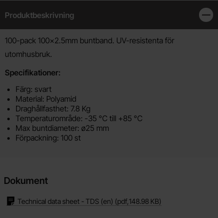
Produktbeskrivning
Stän
Produktbeskrivning
100-pack 100x2.5mm buntband. UV-resistenta för
utomhusbruk.
Specifikationer:
Färg: svart
Material: Polyamid
Draghållfasthet: 7.8 Kg
Temperaturområde: -35 °C till +85 °C
Max buntdiameter: ø25 mm
Förpackning: 100 st
Dokument
Technical data sheet - TDS (en)
(pdf,
148.98 KB
)