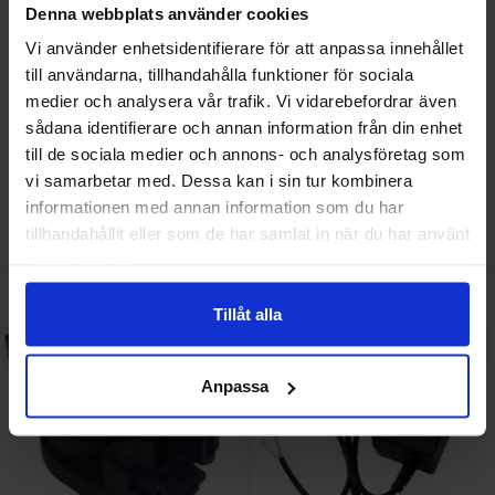
Denna webbplats använder cookies
PC05 15nF 100V mylar
Drossel 47uH
Vi använder enhetsidentifierare för att anpassa innehållet
till användarna, tillhandahålla funktioner för sociala
tidigare pris
tidigare pris
medier och analysera vår trafik. Vi vidarebefordrar även
0.50 SEK
2.50 SEK
rea pris
rea pris
0.25 SEK
0.50 SEK
sådana identifierare och annan information från din enhet
Inklusive 25% moms
Inklusive 25% moms
till de sociala medier och annons- och analysföretag som
vi samarbetar med. Dessa kan i sin tur kombinera
Köp
Köp
(
50
st)
(
25
st)
Enhet:
Enhet:
st
st
informationen med annan information som du har
Lagervara, 4576 st
Lagervara, 186 st
tillhandahållit eller som de har samlat in när du har använt
Art. nr
Art. nr
4051
0007
4100
0071
deras tjänster.
Makera vinkel för aluminiumprofil 30° som favorit
Makera nätaggregat desktop 5VDC 6.5A
Tillåt alla
-79%
-82%
Anpassa