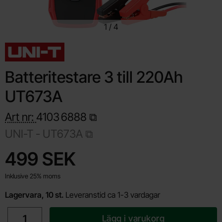
1
/
4
Batteritestare 3 till 220Ah
UT673A
Art nr:
4103
6888
UNI-T -
UT673A
Handla denna produkt Batteritestare 3 till 220Ah UT673A
pris
499 SEK
Inklusive 25% moms
Lagervara, 10 st.
Leveranstid ca 1-3 vardagar
antal
Lägg i varukorg