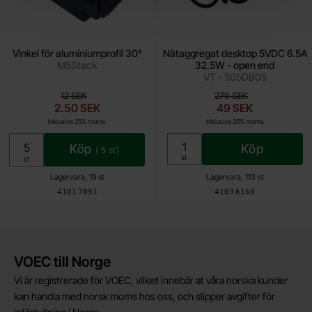
Vinkel för aluminiumprofil 30°
Nätaggregat desktop 5VDC 6.5A
M5Stack
32.5W - open end
VT - 505DB05
tidigare pris
tidigare pris
12 SEK
279 SEK
rea pris
rea pris
2.50 SEK
49 SEK
Inklusive 25% moms
Inklusive 25% moms
Köp
Köp
(
5
st)
Enhet:
st
Enhet:
st
Lagervara, 19 st
Lagervara, 113 st
Art. nr
Art. nr
4101
7891
4103
6160
Kort allmän information
VOEC till Norge
Vi är registrerade för VOEC, vilket innebär at våra norska kunder
kan handla med norsk moms hos oss, och slipper avgifter för