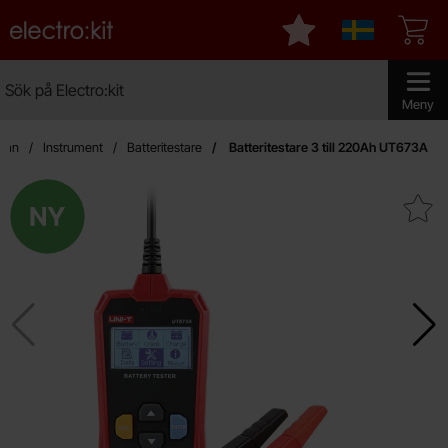
Startsidan för Electro:kit
Mina favoriter
Sverige
Sök
Sök på Electro:kit
Genomför 
Meny
idan
Instrument
Batteritestare
Batteritestare 3 till 220Ah UT673A
Ny
Makera batteritestare 3 till 2