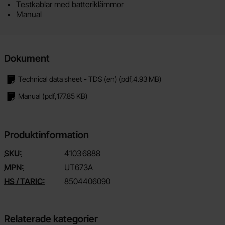
Testkablar med batteriklämmor
Manual
Dokument
Technical data sheet - TDS (en)
(pdf,
4.93 MB
)
Manual
(pdf,
177.85 KB
)
Produktinformation
SKU:
4103
6888
MPN:
UT673A
HS / TARIC:
8504406090
Relaterade kategorier