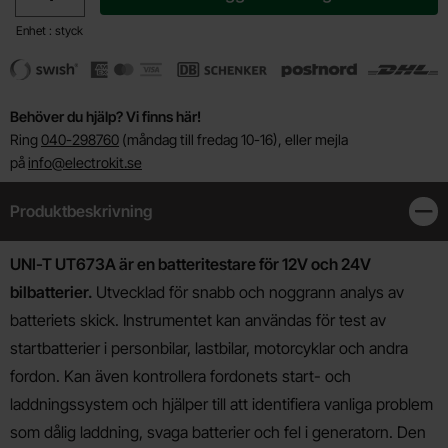
Enhet : styck
Behöver du hjälp? Vi finns här!
Ring
040-298760
(måndag till fredag 10-16), eller mejla
på
info@electrokit.se
Produktbeskrivning
Stän
Produktbeskrivning
UNI-T UT673A är en batteritestare för 12V och 24V
bilbatterier.
Utvecklad för snabb och noggrann analys av
batteriets skick. Instrumentet kan användas för test av
startbatterier i personbilar, lastbilar, motorcyklar och andra
fordon. Kan även kontrollera fordonets start- och
laddningssystem och hjälper till att identifiera vanliga problem
som dålig laddning, svaga batterier och fel i generatorn. Den